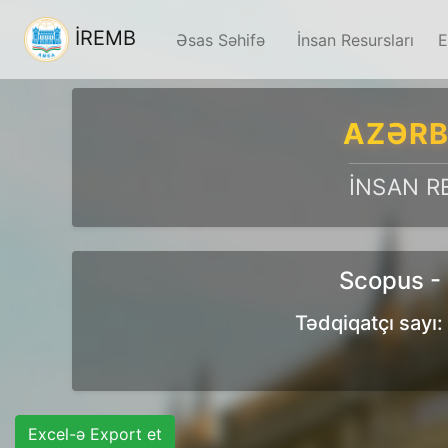
İREMB
Əsas Səhifə
İnsan Resursları
E
AZƏRB
İNSAN R
Scopus - 
Tədqiqatçı sayı: 
Excel-ə Export et