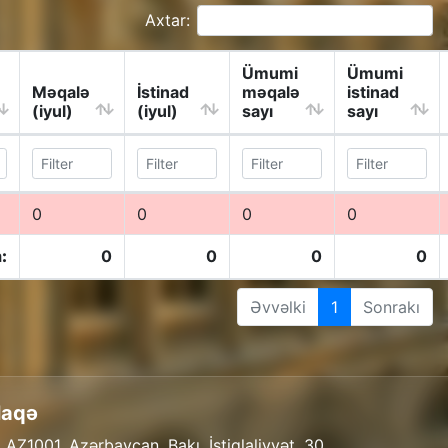
Axtar:
Ümumi
Ümumi
Məqalə
İstinad
məqalə
istinad
(iyul)
(iyul)
sayı
sayı
0
0
0
0
:
0
0
0
0
Əvvəlki
1
Sonrakı
laqə
 AZ1001, Azərbaycan, Bakı, İstiqlaliyyət, 30