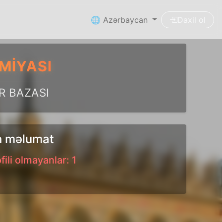
🌐 Azərbaycan
Daxil ol
MIYASI
R BAZASI
an məlumat
fili olmayanlar: 1