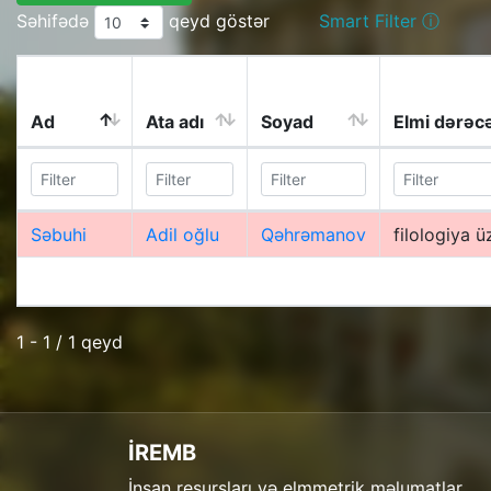
Səhifədə
qeyd göstər
Smart Filter ⓘ
Ad
Ata adı
Soyad
Elmi dərəc
Səbuhi
Adil oğlu
Qəhrəmanov
filologiya ü
1 - 1 / 1 qeyd
İREMB
İnsan resursları və elmmetrik məlumatlar