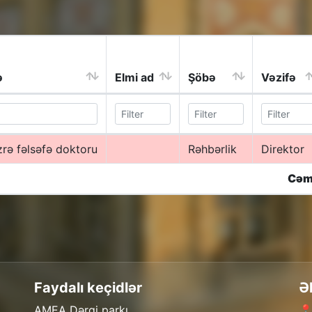
ə
Elmi ad
Şöbə
Vəzifə
zrə fəlsəfə doktoru
Rəhbərlik
Direktor
Cəm
Faydalı keçidlər
Ə
AMEA Dərgi parkı
📍