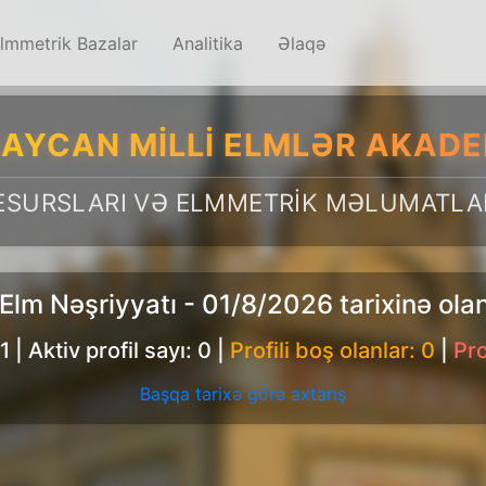
lmmetrik Bazalar
Analitika
Əlaqə
AYCAN MILLI ELMLƏR AKADE
ESURSLARI VƏ ELMMETRIK MƏLUMATLA
Elm Nəşriyyatı - 01/8/2026 tarixinə ol
1
|
Aktiv profil sayı: 0
|
Profili boş olanlar: 0
|
Pro
Başqa tarixə görə axtarış