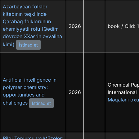
Azərbaycan folklor
kitabının təşkilində
Qarabağ folklorunun
2026
book / Cild: 1
əhəmiyyətli rolu (Qədim
dövrdən XXəsrin əvvəlinə
kimi)
İstinad et
Artificial intelligence in
Chemical Pape
polymer chemistry:
2026
International
opportunities and
Məqaləni oxu
challenges
İstinad et
Bilgi Toplumu ve Müzeler: