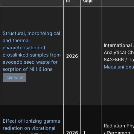
ili
sayı
Structural, morphological
and thermal
International
characterisation of
Analytical Ch
crosslinked samples from
2026
843-866 / Ta
avocado seed waste for
Məqaləni oxu
sorption of Ni (II) ions
İstinad et
Effect of ionizing gamma
Radiation Ph
radiation on vibrational
2026
1
/ Pergamon