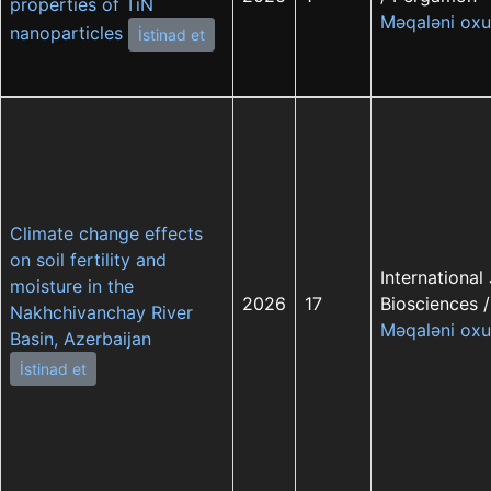
properties of TiN
Məqaləni oxu
nanoparticles
İstinad et
Climate change effects
on soil fertility and
International
moisture in the
2026
17
Biosciences / 
Nakhchivanchay River
Məqaləni oxu
Basin, Azerbaijan
İstinad et