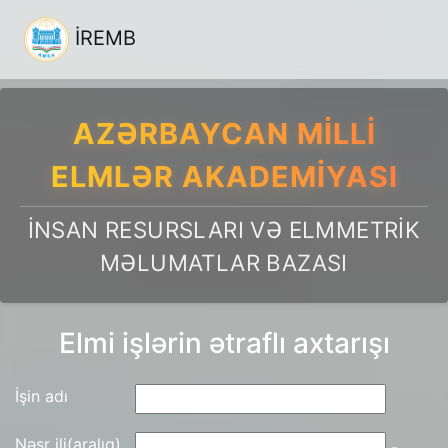
İREMB
AZƏRBAYCAN MILLI
ELMLƏR AKADEMIYASI
İNSAN RESURSLARI VƏ ELMMETRIK
MƏLUMATLAR BAZASI
Elmi işlərin ətraflı axtarışı
İşin adı
Nəşr ili(aralıq)
-