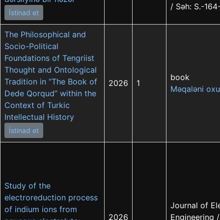
/ Səh: S.-164
İstinad et
The Philosophical and
Socio-Political
Foundations of Tengriist
Thought and Ontological
book
Tradition in “The Book of
2026
1
Məqaləni oxu
Dede Qorqud” within the
Context of Turkic
Intellectual History
İstinad et
Study of the
electroreduction process
Journal of E
of indium ions from
2026
Engineering /