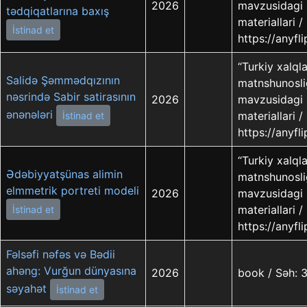
2026
mavzusidagi 
tədqiqatlarına baxış
materiallari 
İstinad et
https://anyf
“Turkiy xalql
Salidə Şəmmədqızının
matnshunoslig
nəsrində Sabir satirasının
2026
mavzusidagi 
ənənələri
materiallari 
İstinad et
https://anyf
“Turkiy xalql
Ədəbiyyatşünas alimin
matnshunoslig
elmmetrik portreti modeli
2026
mavzusidagi 
materiallari 
İstinad et
https://anyf
Fəlsəfi nəfəs və Bədii
ahəng: Vurğun dünyasına
2026
book / Səh: 
səyahət
İstinad et