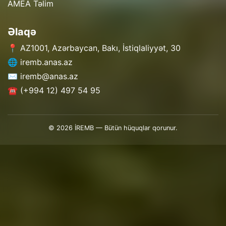
AMEA Təlim
Əlaqə
📍 AZ1001, Azərbaycan, Bakı, İstiqlaliyyət, 30
🌐 iremb.anas.az
✉️ iremb@anas.az
☎️ (+994 12) 497 54 95
© 2026 İREMB — Bütün hüquqlar qorunur.