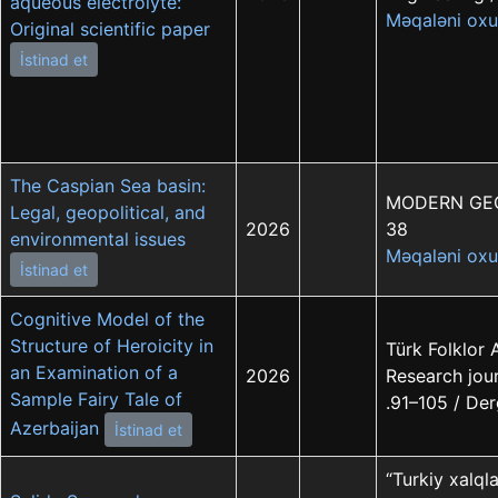
aqueous electrolyte:
Məqaləni oxu
Original scientific paper
İstinad et
The Caspian Sea basin:
MODERN GEOGR
Legal, geopolitical, and
2026
38
environmental issues
Məqaləni oxu
İstinad et
Cognitive Model of the
Structure of Heroicity in
Türk Folklor 
an Examination of a
2026
Research jour
Sample Fairy Tale of
.91–105 / Der
Azerbaijan
İstinad et
“Turkiy xalql