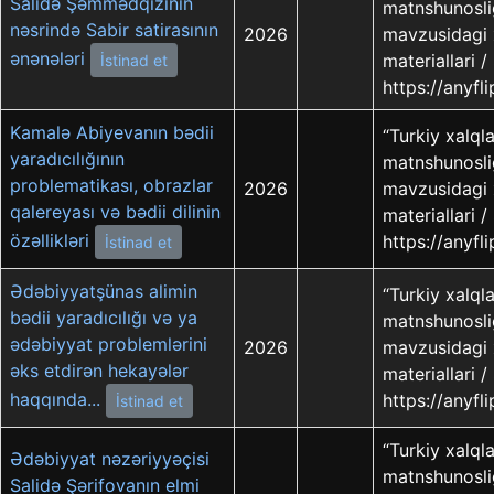
Salidə Şəmmədqızının
matnshunoslig
nəsrində Sabir satirasının
2026
mavzusidagi 
ənənələri
materiallari 
İstinad et
https://anyf
Kamalə Abiyevanın bədii
“Turkiy xalql
yaradıcılığının
matnshunoslig
problematikası, obrazlar
2026
mavzusidagi 
qalereyası və bədii dilinin
materiallari 
özəllikləri
https://anyf
İstinad et
Ədəbiyyatşünas alimin
“Turkiy xalql
bədii yaradıcılığı və ya
matnshunoslig
ədəbiyyat problemlərini
2026
mavzusidagi 
əks etdirən hekayələr
materiallari 
haqqında...
https://anyf
İstinad et
“Turkiy xalql
Ədəbiyyat nəzəriyyəçisi
matnshunoslig
Salidə Şərifovanın elmi