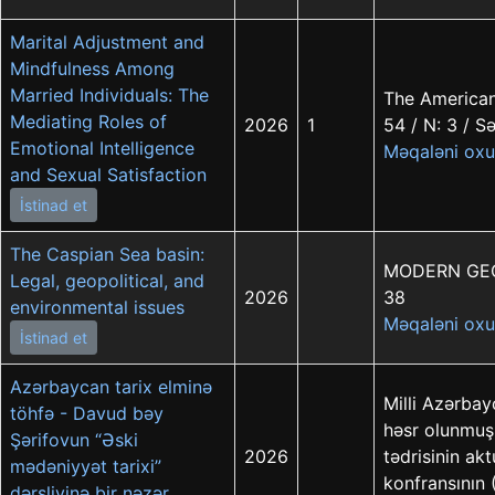
Marital Adjustment and
Mindfulness Among
Married Individuals: The
The American 
Mediating Roles of
2026
1
54 / N: 3 / S
Emotional Intelligence
Məqaləni oxu
and Sexual Satisfaction
İstinad et
The Caspian Sea basin:
MODERN GEOGR
Legal, geopolitical, and
2026
38
environmental issues
Məqaləni oxu
İstinad et
Azərbaycan tarix elminə
Milli Azərbay
töhfə - Davud bəy
həsr olunmuş 
Şərifovun “Əski
2026
tədrisinin ak
mədəniyyət tarixi”
konfransının 
dərsliyinə bir nəzər