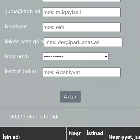
Jurnal/kitab adı
Nəşriyyat
linkdə sözə görə
Nəşr növü
İnstitut (adla)
Axtar
30233 elmi iş tapıldı.
Nəşr
İstinad
İşin adı
Nəşriyyat, ju