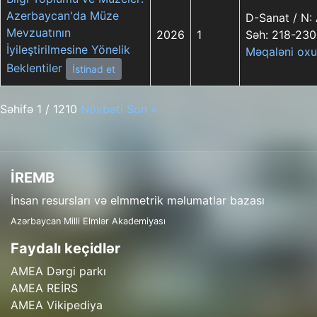
Azerbaycan'da Müze
D-Sanat / N:
Mevzuatının
2026
1
Səh: 218-230
İyileştirilmesine Yönelik
Məqaləni oxu
Beklentiler
İstinad et
Səhifə 1 / 1210
Növbəti
Son »
İREMB
İnsan resursları və elmmetrik məlumatlar bazası
Azərbaycan Milli Elmlər Akademiyası
Faydalı keçidlər
AMEA Dərgi parkı
AMEA REİRS
AMEA Vikipediya