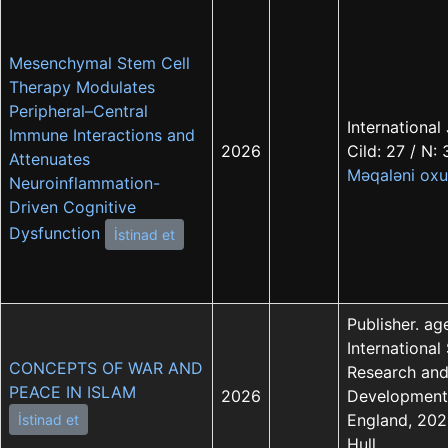
Mesenchymal Stem Cell
Therapy Modulates
Peripheral–Central
International
Immune Interactions and
2026
Cild: 27 / N:
Attenuates
Məqaləni oxu
Neuroinflammation-
Driven Cognitive
Dysfunction
İstinad et
Publisher. ag
International
CONCEPTS OF WAR AND
Research and
PEACE IN ISLAM
2026
Development»
England, 2026
İstinad et
Hull