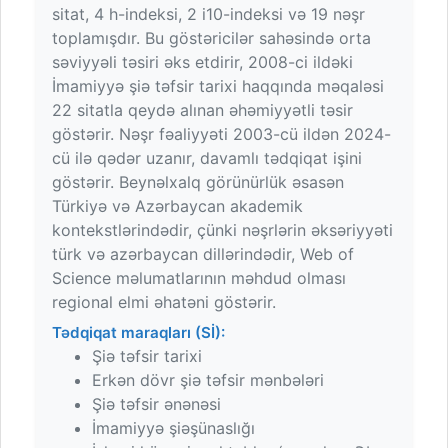
sitat, 4 h-indeksi, 2 i10-indeksi və 19 nəşr
toplamışdır. Bu göstəricilər sahəsində orta
səviyyəli təsiri əks etdirir, 2008-ci ildəki
İmamiyyə şiə təfsir tarixi haqqında məqaləsi
22 sitatla qeydə alınan əhəmiyyətli təsir
göstərir. Nəşr fəaliyyəti 2003-cü ildən 2024-
cü ilə qədər uzanır, davamlı tədqiqat işini
göstərir. Beynəlxalq görünürlük əsasən
Türkiyə və Azərbaycan akademik
kontekstlərindədir, çünki nəşrlərin əksəriyyəti
türk və azərbaycan dillərindədir, Web of
Science məlumatlarının məhdud olması
regional elmi əhatəni göstərir.
Tədqiqat maraqları (Sİ):
Şiə təfsir tarixi
Erkən dövr şiə təfsir mənbələri
Şiə təfsir ənənəsi
İmamiyyə şiəşünaslığı