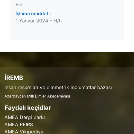
Bəli
İşləmə müddəti:
1 Yanvar 2024 – H/h
İREMB
İnsan resursları və elmmetrik məlumatlar bazası
Azərbaycan Milli Elmlər Akademiyası
Faydalı keçidlər
AMEA Dərgi parkı
AMEA REİRS
AMEA Vikipediya