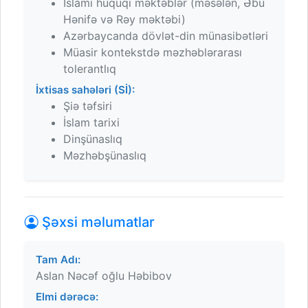
İslami hüquqi məktəblər (məsələn, Əbu
Hənifə və Rəy məktəbi)
Azərbaycanda dövlət-din münasibətləri
Müasir kontekstdə məzhəblərarası
tolerantlıq
İxtisas sahələri (Sİ):
Şiə təfsiri
İslam tarixi
Dinşünaslıq
Məzhəbşünaslıq
Şəxsi məlumatlar
Tam Adı:
Aslan Nəcəf oğlu Həbibov
Elmi dərəcə: