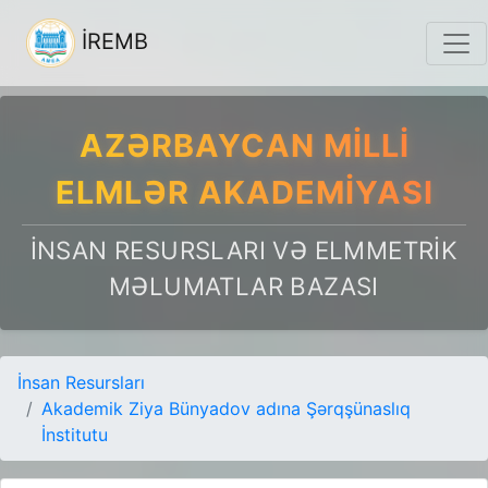
İREMB
AZƏRBAYCAN MILLI
ELMLƏR AKADEMIYASI
İNSAN RESURSLARI VƏ ELMMETRIK
MƏLUMATLAR BAZASI
İnsan Resursları
Akademik Ziya Bünyadov adına Şərqşünaslıq
İnstitutu