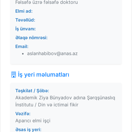
Fəlsəfə üzrə fəlsəfə doktoru
Elmi ad:
Təvəllüd:
İş ünvanı:
Əlaqə nömrəsi:
Email:
aslanhabibov@anas.az
İş yeri məlumatları
Təşkilat / Şöbə:
Akademik Ziya Bünyadov adına Şərqşünaslıq
İnstitutu / Din və ictimai fikir
Vəzifə:
Aparıcı elmi işçi
Əsas iş yeri: