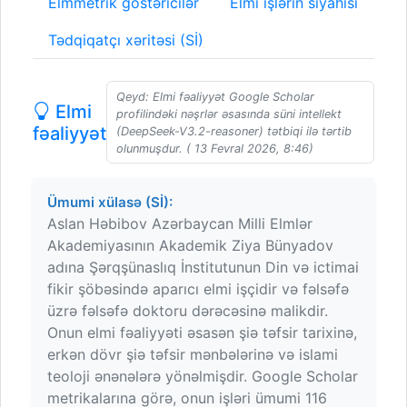
Elmmetrik göstəricilər
Elmi işlərin siyahısı
Tədqiqatçı xəritəsi (Sİ)
Qeyd: Elmi fəaliyyət Google Scholar
Elmi
profilindəki nəşrlər əsasında süni intellekt
fəaliyyət
(DeepSeek-V3.2-reasoner) tətbiqi ilə tərtib
olunmuşdur. ( 13 Fevral 2026, 8:46)
Ümumi xülasə (Sİ):
Aslan Həbibov Azərbaycan Milli Elmlər
Akademiyasının Akademik Ziya Bünyadov
adına Şərqşünaslıq İnstitutunun Din və ictimai
fikir şöbəsində aparıcı elmi işçidir və fəlsəfə
üzrə fəlsəfə doktoru dərəcəsinə malikdir.
Onun elmi fəaliyyəti əsasən şiə təfsir tarixinə,
erkən dövr şiə təfsir mənbələrinə və islami
teoloji ənənələrə yönəlmişdir. Google Scholar
metrikalarına görə, onun işləri ümumi 116