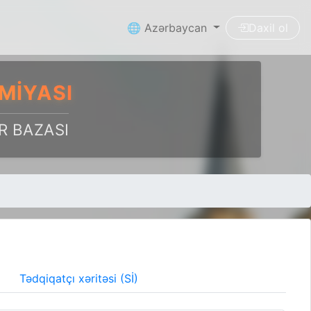
🌐 Azərbaycan
Daxil ol
MIYASI
R BAZASI
Tədqiqatçı xəritəsi (Sİ)