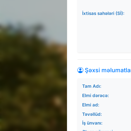
İxtisas sahələri (Sİ):
Şəxsi məlumatla
Tam Adı:
Elmi dərəcə:
Elmi ad:
Təvəllüd:
İş ünvanı: