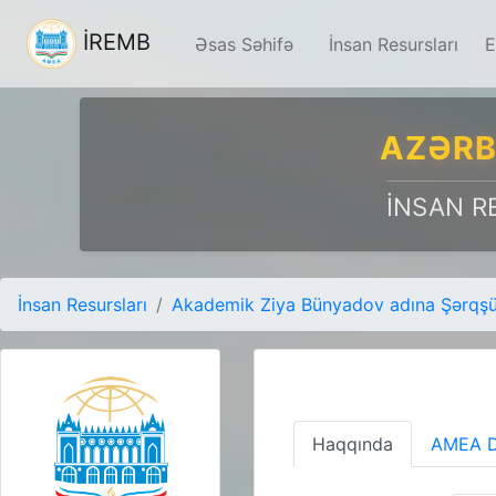
İREMB
Əsas Səhifə
İnsan Resursları
E
AZƏRB
İNSAN R
İnsan Resursları
Akademik Ziya Bünyadov adına Şərqşün
Haqqında
AMEA D