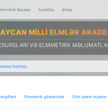
lmmetrik Bazalar
Analitika
Əlaqə
AYCAN MILLI ELMLƏR AKADE
ESURSLARI VƏ ELMMETRIK MƏLUMATLA
aslıq İnstitutu
ərgiPark
Elmmetrik göstəricilər
Elmi işlərin siyahısı