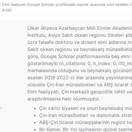
 Elmi fəaliyyət Google Scholar profilindəki nəşrlər əsasında süni intellekt 
, 9:09)
Ülkər Əliyeva Azərbaycan Milli Elmlər Akadem
İnstitutu, Asiya Sakit okean regionu ölkələri şöb
üzrə fəlsəfə doktoru və dosent elmi adlarına mal
Sakit okean regionu və beynəlxalq münasibətlə
görə, Google Scholar platformasında beş elmi nə
göstərilməyib (n_citations: 0, h_index: 0, i10_in
mərhələsində olduğunu və beynəlxalq görünürl
əsasən 2018-2022-ci illər arasında yayımlanması
xüsusilə Çin-İran münasibətləri və ABŞ ticarət s
Elmi fəaliyyəti, Çin mərkəzli geopolitik təhlil 
araşdırılmasına həsr olunmuşdur.
:
Çin xarici siyasəti və onun beynəlxalq mü
Çin-İran münasibətləri və diplomatik strat
ABŞ-Çin ticarət münaqişələrinin region təs
Bir Kəmər, Bir Yol layihəsinin qlobal təsirlə