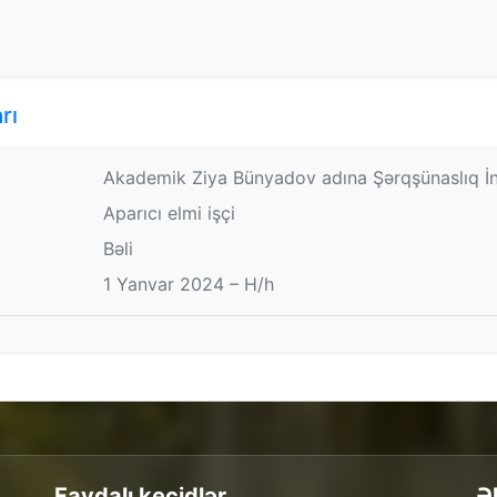
rı
Akademik Ziya Bünyadov adına Şərqşünaslıq İnst
Aparıcı elmi işçi
Bəli
1 Yanvar 2024 – H/h
Faydalı keçidlər
Ə