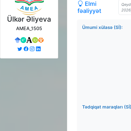
Elmi
Qeyd:
fəaliyyət
2026
Ülkər Əliyeva
Ümumi xülasə (Sİ):
AMEA_1505
Tədqiqat maraqları (Sİ)