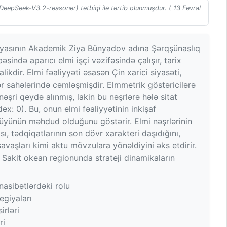
(DeepSeek-V3.2-reasoner) tətbiqi ilə tərtib olunmuşdur. ( 13 Fevral
iyasının Akademik Ziya Bünyadov adına Şərqşünaslıq
əsində aparıcı elmi işçi vəzifəsində çalışır, tarix
ikdir. Elmi fəaliyyəti əsasən Çin xarici siyasəti,
r sahələrində cəmləşmişdir. Elmmetrik göstəricilərə
şri qeydə alınmış, lakin bu nəşrlərə hələ sitat
dex: 0). Bu, onun elmi fəaliyyətinin inkişaf
üyünün məhdud olduğunu göstərir. Elmi nəşrlərinin
, tədqiqatlarının son dövr xarakteri daşıdığını,
avaşları kimi aktu mövzulara yönəldiyini əks etdirir.
və Sakit okean regionunda strateji dinamikaların
nasibətlərdəki rolu
egiyaları
irləri
ri