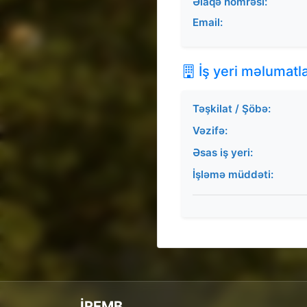
Əlaqə nömrəsi:
Email:
İş yeri məlumatla
Təşkilat / Şöbə:
Vəzifə:
Əsas iş yeri:
İşləmə müddəti:
İREMB