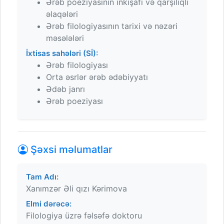
Ərəb poeziyasının inkişafı və qarşılıqlı
əlaqələri
Ərəb filologiyasının tarixi və nəzəri
məsələləri
İxtisas sahələri (Sİ):
Ərəb filologiyası
Orta əsrlər ərəb ədəbiyyatı
Ədəb janrı
Ərəb poeziyası
Şəxsi məlumatlar
Tam Adı:
Xanımzər Əli qızı Kərimova
Elmi dərəcə:
Filologiya üzrə fəlsəfə doktoru