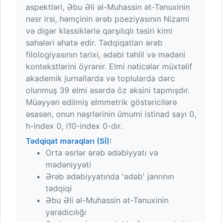
aspektləri, Əbu Əli əl-Muhassin ət-Tənuxinin
nəsr irsi, həmçinin ərəb poeziyasının Nizami
və digər klassiklərlə qarşılıqlı təsiri kimi
sahələri əhatə edir. Tədqiqatları ərəb
filologiyasının tarixi, ədəbi təhlil və mədəni
kontekstlərini öyrənir. Elmi nəticələr müxtəlif
akademik jurnallarda və toplularda dərc
olunmuş 39 elmi əsərdə öz əksini tapmışdır.
Müəyyən edilmiş elmmetrik göstəricilərə
əsasən, onun nəşrlərinin ümumi istinad sayı 0,
h-index 0, i10-index 0-dır.
Tədqiqat maraqları (Sİ):
Orta əsrlər ərəb ədəbiyyatı və
mədəniyyəti
Ərəb ədəbiyyatında 'ədəb' janrının
tədqiqi
Əbu Əli əl-Muhassin ət-Tənuxinin
yaradıcılığı