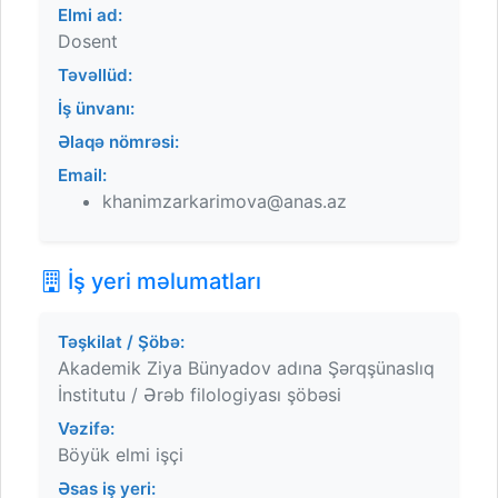
Elmi ad:
Dosent
Təvəllüd:
İş ünvanı:
Əlaqə nömrəsi:
Email:
khanimzarkarimova@anas.az
İş yeri məlumatları
Təşkilat / Şöbə:
Akademik Ziya Bünyadov adına Şərqşünaslıq
İnstitutu / Ərəb filologiyası şöbəsi
Vəzifə:
Böyük elmi işçi
Əsas iş yeri: