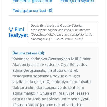
Elmmetrik göstəricilər
Elmi işlərin siyahısı
Tədqiqatçı xəritəsi (Sİ)
Qeyd: Elmi fəaliyyət Google Scholar
Elmi
profilindəki nəşrlər əsasında süni intellekt
fəaliyyət
(DeepSeek-V3.2-reasoner) tətbiqi ilə tərtib
olunmuşdur. ( 13 Fevral 2026, 11:15)
Ümumi xülasə (Sİ):
Xanımzər Kərimova Azərbaycan Milli Elmlər
Akademiyasının Akademik Ziya Bünyadov
adına Şərqşünaslıq İnstitutunun Ərəb
filologiyası şöbəsində böyük elmi işçi
vəzifəsində çalışır. O, filologiya üzrə fəlsəfə
doktoru elmi dərəcəsinə və dosent elmi
adına malikdir. Onun elmi fəaliyyəti əsasən
orta əsrlər ərəb ədəbiyyatı və mədəniyyəti,
xüsusilə 'ədəb' janrının nəzəri və tətbiqi