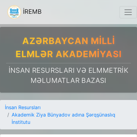
İREMB
AZƏRBAYCAN MILLI
ELMLƏR AKADEMIYASI
İNSAN RESURSLARI VƏ ELMMETRIK
MƏLUMATLAR BAZASI
İnsan Resursları
Akademik Ziya Bünyadov adına Şərqşünaslıq
İnstitutu