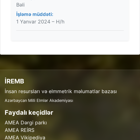
Bəli
İşləmə müddəti:
1 Yanvar 2024 – H/h
İREMB
İnsan resursları və elmmetrik məlumatlar bazası
Azərbaycan Milli Elmlər Akademiyası
Faydalı keçidlər
AMEA Dərgi parkı
AMEA REİRS
AMEA Vikipediya