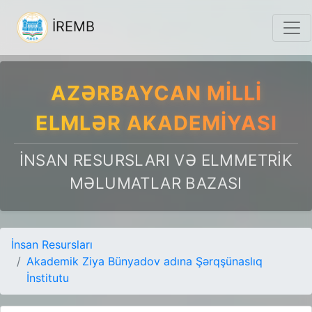
İREMB
AZƏRBAYCAN MILLI
ELMLƏR AKADEMIYASI
İNSAN RESURSLARI VƏ ELMMETRIK
MƏLUMATLAR BAZASI
İnsan Resursları
Akademik Ziya Bünyadov adına Şərqşünaslıq
İnstitutu