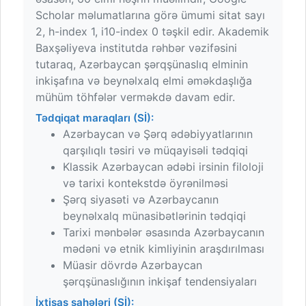
Scholar məlumatlarına görə ümumi sitat sayı
2, h-index 1, i10-index 0 təşkil edir. Akademik
Baxşəliyeva institutda rəhbər vəzifəsini
tutaraq, Azərbaycan şərqşünaslıq elminin
inkişafına və beynəlxalq elmi əməkdaşlığa
mühüm töhfələr verməkdə davam edir.
Tədqiqat maraqları (Sİ):
Azərbaycan və Şərq ədəbiyyatlarının
qarşılıqlı təsiri və müqayisəli tədqiqi
Klassik Azərbaycan ədəbi irsinin filoloji
və tarixi kontekstdə öyrənilməsi
Şərq siyasəti və Azərbaycanın
beynəlxalq münasibətlərinin tədqiqi
Tarixi mənbələr əsasında Azərbaycanın
mədəni və etnik kimliyinin araşdırılması
Müasir dövrdə Azərbaycan
şərqşünaslığının inkişaf tendensiyaları
İxtisas sahələri (Sİ):