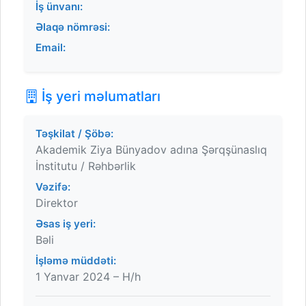
İş ünvanı:
Əlaqə nömrəsi:
Email:
İş yeri məlumatları
Təşkilat / Şöbə:
Akademik Ziya Bünyadov adına Şərqşünaslıq
İnstitutu / Rəhbərlik
Vəzifə:
Direktor
Əsas iş yeri:
Bəli
İşləmə müddəti:
1 Yanvar 2024 – H/h