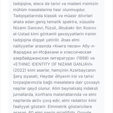
tədqiqinə, eləcə də tarixi və mədəni irsimizin
mühüm məsələlərinə həsr olunmuşdur.
Tədqiqatlarında klassik və müasir dövrləri
əhatə edən geniş tematik spektrə, xüsusilə
Nizami Gəncəvi, Füzuli, Əbubəkr ibn Xosrov
əl-Ustad kimi görkəmli şəxsiyyətlərin irsinin
tədqiqinə diqqət yetirilir. Əsas elmi
nailiyyətlər arasında «Книга песен» Абу-л-
Фараджа ал-Исфахани и классическая
азербайджанская литература» (1998) və
«ETHNIC IDENTITY OF NIZAMI GANJAVI»
(2022) kimi əsərlər, həmçinin Azərbaycanın
Şərq siyasəti, Heydər Əliyevin irsi və tarixi
torpaqlarımızla bağlı məsələlərə dair çoxsaylı
nəşrlər qeyd olunur. Alim beynəlxalq indeksli
jurnallarda, konfrans materiallarında və elmi
nəşrlərdə aktiv çıxış edir, elmi redaktor kimi
fəaliyyət göstərir. Elmmetrik göstəricilərə
əsasən, 60 elmi nəşrin müəllifidir, Google