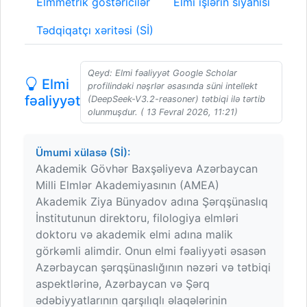
Elmmetrik göstəricilər
Elmi işlərin siyahısı
Tədqiqatçı xəritəsi (Sİ)
Qeyd: Elmi fəaliyyət Google Scholar
Elmi
profilindəki nəşrlər əsasında süni intellekt
fəaliyyət
(DeepSeek-V3.2-reasoner) tətbiqi ilə tərtib
olunmuşdur. ( 13 Fevral 2026, 11:21)
Ümumi xülasə (Sİ):
Akademik Gövhər Baxşəliyeva Azərbaycan
Milli Elmlər Akademiyasının (AMEA)
Akademik Ziya Bünyadov adına Şərqşünaslıq
İnstitutunun direktoru, filologiya elmləri
doktoru və akademik elmi adına malik
görkəmli alimdir. Onun elmi fəaliyyəti əsasən
Azərbaycan şərqşünaslığının nəzəri və tətbiqi
aspektlərinə, Azərbaycan və Şərq
ədəbiyyatlarının qarşılıqlı əlaqələrinin