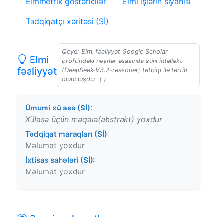
Elmmetrik göstəricilər
Elmi işlərin siyahısı
Tədqiqatçı xəritəsi (Sİ)
Qeyd: Elmi fəaliyyət Google Scholar
Elmi
profilindəki nəşrlər əsasında süni intellekt
fəaliyyət
(DeepSeek-V3.2-reasoner) tətbiqi ilə tərtib
olunmuşdur. ( )
Ümumi xülasə (Sİ):
Xülasə üçün məqalə(abstrakt) yoxdur
Tədqiqat maraqları (Sİ):
Məlumat yoxdur
İxtisas sahələri (Sİ):
Məlumat yoxdur