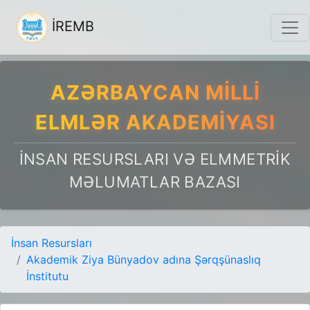
İREMB
AZƏRBAYCAN MILLI
ELMLƏR AKADEMIYASI
İNSAN RESURSLARI VƏ ELMMETRIK
MƏLUMATLAR BAZASI
İnsan Resursları
Akademik Ziya Bünyadov adına Şərqşünaslıq
İnstitutu