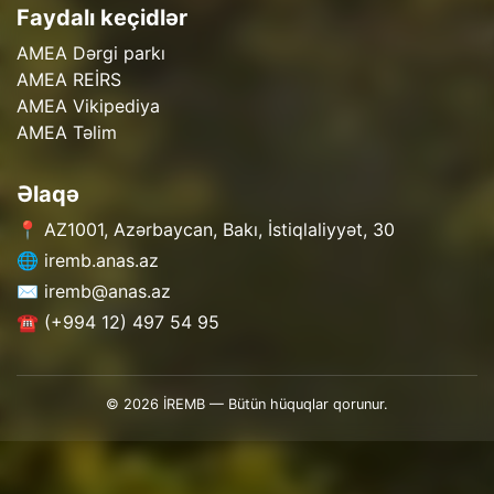
Faydalı keçidlər
AMEA Dərgi parkı
AMEA REİRS
AMEA Vikipediya
AMEA Təlim
Əlaqə
📍 AZ1001, Azərbaycan, Bakı, İstiqlaliyyət, 30
🌐 iremb.anas.az
✉️ iremb@anas.az
☎️ (+994 12) 497 54 95
© 2026 İREMB — Bütün hüquqlar qorunur.