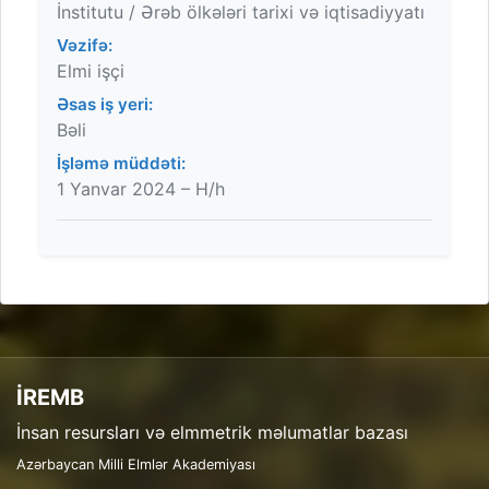
İnstitutu / Ərəb ölkələri tarixi və iqtisadiyyatı
Vəzifə:
Elmi işçi
Əsas iş yeri:
Bəli
İşləmə müddəti:
1 Yanvar 2024 – H/h
İREMB
İnsan resursları və elmmetrik məlumatlar bazası
Azərbaycan Milli Elmlər Akademiyası