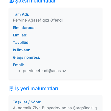
Şəxsi məlumatlar
Tam Adı:
Pərvinə Ağasəf qızı Əfəndi
Elmi dərəcə:
Elmi ad:
Təvəllüd:
İş ünvanı:
Əlaqə nömrəsi:
Email:
pervineefendi@anas.az
İş yeri məlumatları
Təşkilat / Şöbə:
Akademik Ziya Bünyadov adına Şərqşünaslıq