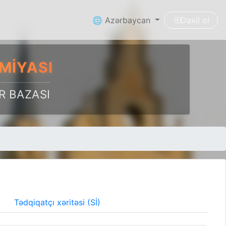
🌐 Azərbaycan
Daxil ol
MIYASI
R BAZASI
Tədqiqatçı xəritəsi (Sİ)