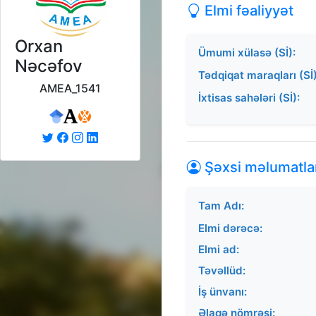
Elmi fəaliyyət
Orxan
Ümumi xülasə (Sİ):
Nəcəfov
Tədqiqat maraqları (Sİ)
AMEA_1541
İxtisas sahələri (Sİ):
Şəxsi məlumatla
Tam Adı:
Elmi dərəcə:
Elmi ad:
Təvəllüd:
İş ünvanı:
Əlaqə nömrəsi: