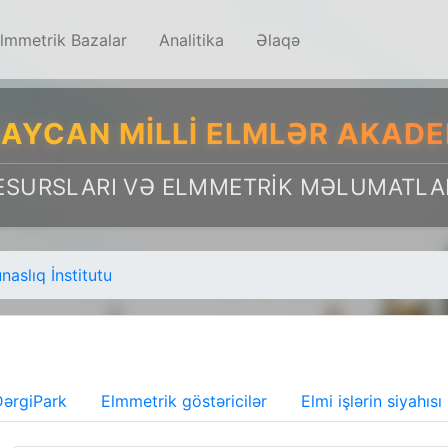
lmmetrik Bazalar
Analitika
Əlaqə
AYCAN MILLI ELMLƏR AKADE
ESURSLARI VƏ ELMMETRIK MƏLUMATLA
aslıq İnstitutu
ərgiPark
Elmmetrik göstəricilər
Elmi işlərin siyahısı