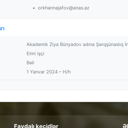
orkhannajafov@anas.az
rı
Akademik Ziya Bünyadov adına Şərqşünaslıq İnsti
Elmi işçi
Bəli
1 Yanvar 2024 – H/h
Faydalı keçidlər
Ə