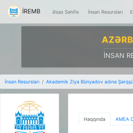
İREMB
Əsas Səhifə
İnsan Resursları
E
AZƏRB
İNSAN R
İnsan Resursları
Akademik Ziya Bünyadov adına Şərqşün
Haqqında
AMEA D