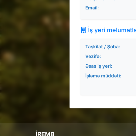
Email:
İş yeri məlumatla
Təşkilat / Şöbə:
Vəzifə:
Əsas iş yeri:
İşləmə müddəti:
İREMB