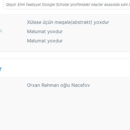
Qeyd: Elmi fəaliyyət Google Scholar profilindəki nəşrlər əsasında süni i
Xülasə üçün məqalə(abstrakt) yoxdur
:
Məlumat yoxdur
Məlumat yoxdur
r
Orxan Rəhman oğlu Nəcəfov