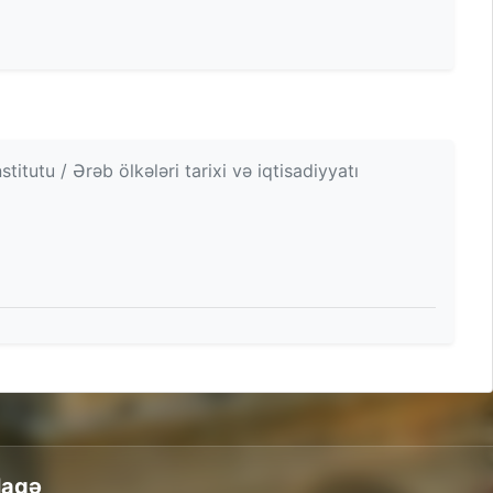
tutu / Ərəb ölkələri tarixi və iqtisadiyyatı
laqə