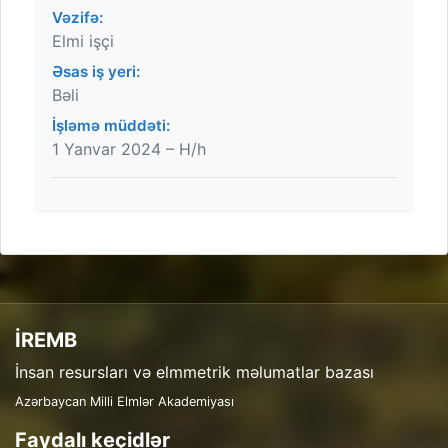
Vəzifə:
Elmi işçi
Əsas iş yeri:
Bəli
İşləmə müddəti:
1 Yanvar 2024 – H/h
İREMB
İnsan resursları və elmmetrik məlumatlar bazası
Azərbaycan Milli Elmlər Akademiyası
Faydalı keçidlər