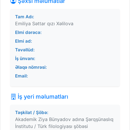
Şəxsi məlumatlar
Tam Adı:
Emiliya Səttar qızı Xəlilova
Elmi dərəcə:
Elmi ad:
Təvəllüd:
İş ünvanı:
Əlaqə nömrəsi:
Email:
İş yeri məlumatları
Təşkilat / Şöbə:
Akademik Ziya Bünyadov adına Şərqşünaslıq
İnstitutu / Türk filologiyası şöbəsi