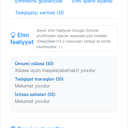
Elmmetrik göstəricilər
Elmi işlərin siyahısı
Tədqiqatçı xəritəsi (Sİ)
Qeyd: Elmi fəaliyyət Google Scholar
Elmi
profilindəki nəşrlər əsasında süni intellekt
fəaliyyət
(DeepSeek-V3.2-reasoner) tətbiqi ilə tərtib
olunmuşdur. ( )
Ümumi xülasə (Sİ):
Xülasə üçün məqalə(abstrakt) yoxdur
Tədqiqat maraqları (Sİ):
Məlumat yoxdur
İxtisas sahələri (Sİ):
Məlumat yoxdur