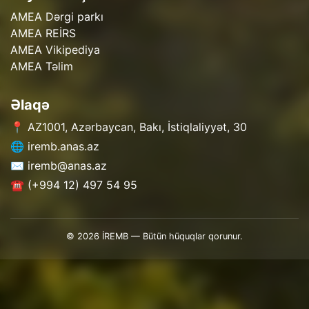
AMEA Dərgi parkı
AMEA REİRS
AMEA Vikipediya
AMEA Təlim
Əlaqə
📍 AZ1001, Azərbaycan, Bakı, İstiqlaliyyət, 30
🌐 iremb.anas.az
✉️ iremb@anas.az
☎️ (+994 12) 497 54 95
© 2026 İREMB — Bütün hüquqlar qorunur.