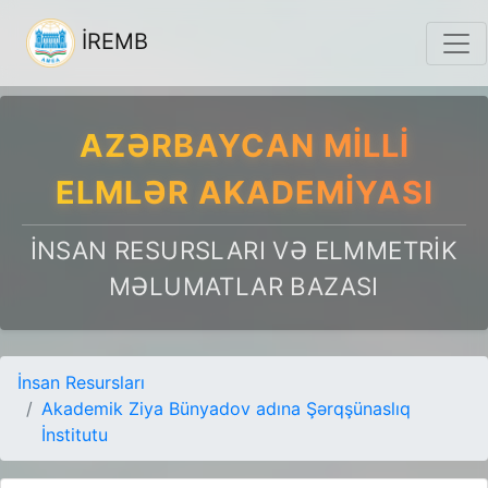
İREMB
AZƏRBAYCAN MILLI
ELMLƏR AKADEMIYASI
İNSAN RESURSLARI VƏ ELMMETRIK
MƏLUMATLAR BAZASI
İnsan Resursları
Akademik Ziya Bünyadov adına Şərqşünaslıq
İnstitutu