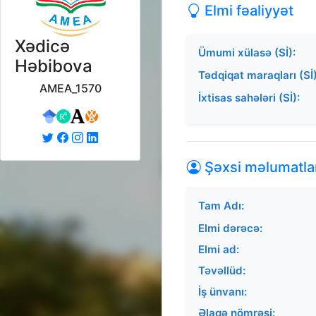
Elmi fəaliyyət
Xədicə
Ümumi xülasə (Sİ):
Həbibova
Tədqiqat maraqları (Sİ)
AMEA_1570
İxtisas sahələri (Sİ):
Şəxsi məlumatla
Tam Adı:
Elmi dərəcə:
Elmi ad:
Təvəllüd:
İş ünvanı:
Əlaqə nömrəsi: