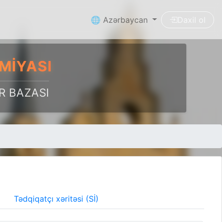
🌐 Azərbaycan
Daxil ol
MIYASI
R BAZASI
Tədqiqatçı xəritəsi (Sİ)