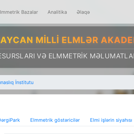
lmmetrik Bazalar
Analitika
Əlaqə
AYCAN MILLI ELMLƏR AKADE
ESURSLARI VƏ ELMMETRIK MƏLUMATLA
aslıq İnstitutu
ərgiPark
Elmmetrik göstəricilər
Elmi işlərin siyahısı