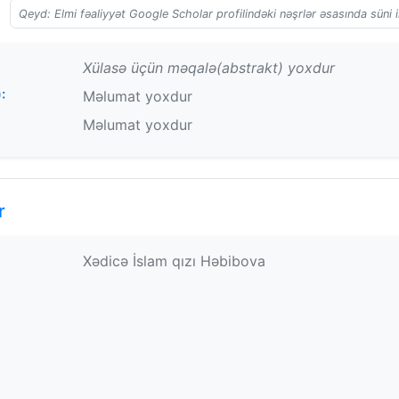
Qeyd: Elmi fəaliyyət Google Scholar profilindəki nəşrlər əsasında süni i
Xülasə üçün məqalə(abstrakt) yoxdur
:
Məlumat yoxdur
Məlumat yoxdur
r
Xədicə İslam qızı Həbibova