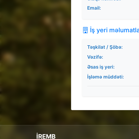
Email:
İş yeri məlumatla
Təşkilat / Şöbə:
Vəzifə:
Əsas iş yeri:
İşləmə müddəti:
İREMB