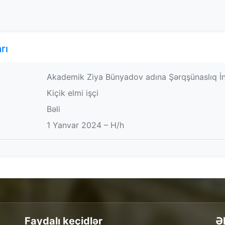
rı
Akademik Ziya Bünyadov adına Şərqşünaslıq İnsti
Kiçik elmi işçi
Bəli
1 Yanvar 2024 – H/h
Faydalı keçidlər
Ə