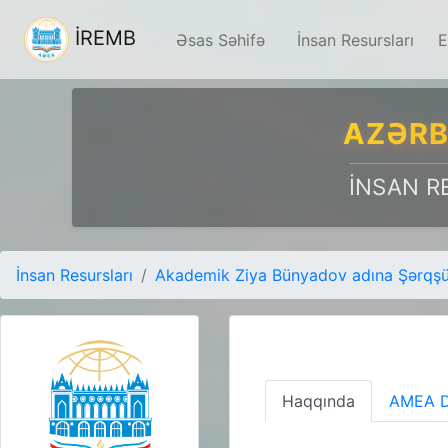
İREMB
Əsas Səhifə
İnsan Resursları
E
AZƏRB
İNSAN R
İnsan Resursları
Akademik Ziya Bünyadov adına Şərqşün
Haqqında
AMEA D