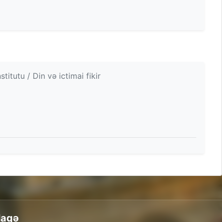
tutu / Din və ictimai fikir
laqə