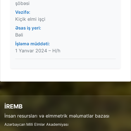
şöbəsi
Vəzifə:
Kiçik elmi işçi
Əsas iş yeri:
Bəli
İşləmə müddəti:
1 Yanvar 2024 – H/h
İREMB
İnsan resursları və elmmetrik məlumatlar bazası
Azərbaycan Milli Elmlər Akademiyası