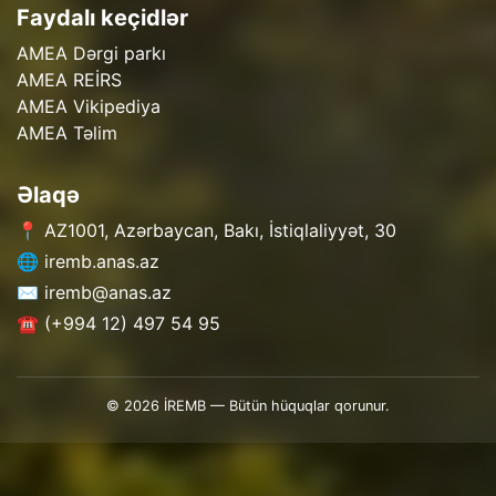
Faydalı keçidlər
AMEA Dərgi parkı
AMEA REİRS
AMEA Vikipediya
AMEA Təlim
Əlaqə
📍 AZ1001, Azərbaycan, Bakı, İstiqlaliyyət, 30
🌐 iremb.anas.az
✉️ iremb@anas.az
☎️ (+994 12) 497 54 95
© 2026 İREMB — Bütün hüquqlar qorunur.