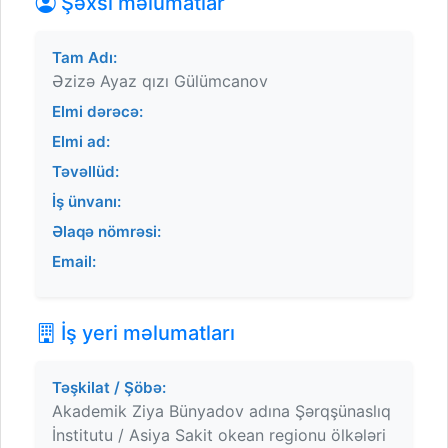
Şəxsi məlumatlar
Tam Adı:
Əzizə Ayaz qızı Gülümcanov
Elmi dərəcə:
Elmi ad:
Təvəllüd:
İş ünvanı:
Əlaqə nömrəsi:
Email:
İş yeri məlumatları
Təşkilat / Şöbə:
Akademik Ziya Bünyadov adına Şərqşünaslıq
İnstitutu / Asiya Sakit okean regionu ölkələri