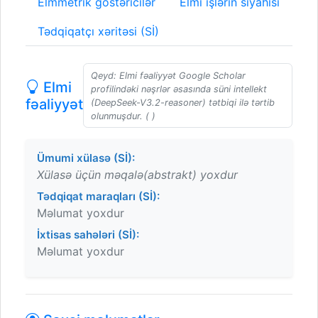
Elmmetrik göstəricilər
Elmi işlərin siyahısı
Tədqiqatçı xəritəsi (Sİ)
Qeyd: Elmi fəaliyyət Google Scholar
Elmi
profilindəki nəşrlər əsasında süni intellekt
fəaliyyət
(DeepSeek-V3.2-reasoner) tətbiqi ilə tərtib
olunmuşdur. ( )
Ümumi xülasə (Sİ):
Xülasə üçün məqalə(abstrakt) yoxdur
Tədqiqat maraqları (Sİ):
Məlumat yoxdur
İxtisas sahələri (Sİ):
Məlumat yoxdur