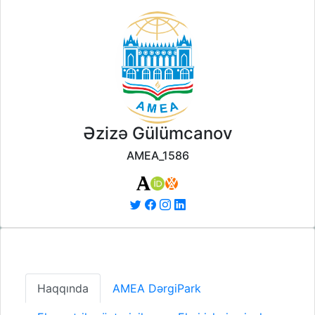
Əzizə Gülümcanov
AMEA_1586
Haqqında
AMEA DərgiPark