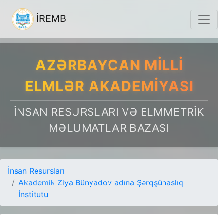
İREMB
AZƏRBAYCAN MILLI
ELMLƏR AKADEMIYASI
İNSAN RESURSLARI VƏ ELMMETRIK
MƏLUMATLAR BAZASI
İnsan Resursları
Akademik Ziya Bünyadov adına Şərqşünaslıq
İnstitutu