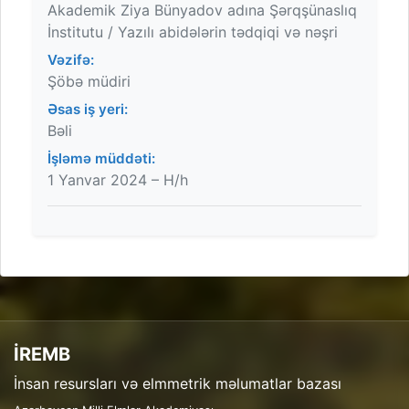
Akademik Ziya Bünyadov adına Şərqşünaslıq
İnstitutu / Yazılı abidələrin tədqiqi və nəşri
Vəzifə:
Şöbə müdiri
Əsas iş yeri:
Bəli
İşləmə müddəti:
1 Yanvar 2024 – H/h
İREMB
İnsan resursları və elmmetrik məlumatlar bazası