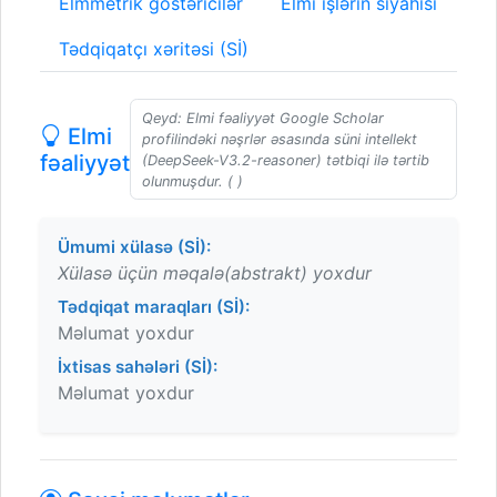
Elmmetrik göstəricilər
Elmi işlərin siyahısı
Tədqiqatçı xəritəsi (Sİ)
Qeyd: Elmi fəaliyyət Google Scholar
Elmi
profilindəki nəşrlər əsasında süni intellekt
fəaliyyət
(DeepSeek-V3.2-reasoner) tətbiqi ilə tərtib
olunmuşdur. ( )
Ümumi xülasə (Sİ):
Xülasə üçün məqalə(abstrakt) yoxdur
Tədqiqat maraqları (Sİ):
Məlumat yoxdur
İxtisas sahələri (Sİ):
Məlumat yoxdur