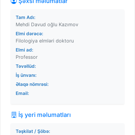
Şəxsi məlumatlar
Tam Adı:
Mehdi Davud oğlu Kazımov
Elmi dərəcə:
Filologiya elmləri doktoru
Elmi ad:
Professor
Təvəllüd:
İş ünvanı:
Əlaqə nömrəsi:
Email:
İş yeri məlumatları
Təşkilat / Şöbə: