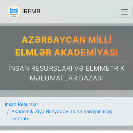
İREMB
AZƏRBAYCAN MILLI
ELMLƏR AKADEMIYASI
İNSAN RESURSLARI VƏ ELMMETRIK
MƏLUMATLAR BAZASI
İnsan Resursları
Akademik Ziya Bünyadov adına Şərqşünaslıq
İnstitutu