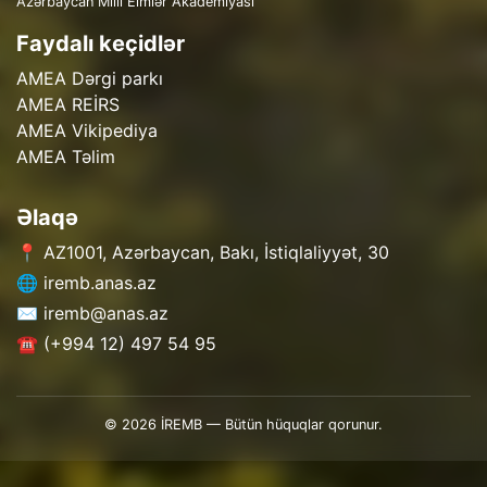
Azərbaycan Milli Elmlər Akademiyası
Faydalı keçidlər
AMEA Dərgi parkı
AMEA REİRS
AMEA Vikipediya
AMEA Təlim
Əlaqə
📍 AZ1001, Azərbaycan, Bakı, İstiqlaliyyət, 30
🌐 iremb.anas.az
✉️ iremb@anas.az
☎️ (+994 12) 497 54 95
© 2026 İREMB — Bütün hüquqlar qorunur.