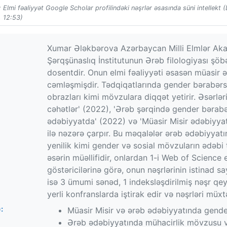
 Elmi fəaliyyət Google Scholar profilindəki nəşrlər əsasında süni intellekt 
 12:53)
Xumar Ələkbərova Azərbaycan Milli Elmlər Ak
Şərqşünaslıq İnstitutunun Ərəb filologiyası şöbə
dosentdir. Onun elmi fəaliyyəti əsasən müasir ə
cəmləşmişdir. Tədqiqatlarında gender bərabərsizl
obrazları kimi mövzulara diqqət yetirir. Əsərlər
cəhətlər' (2022), 'Ərəb şərqində gender bərabər
ədəbiyyatda' (2022) və 'Müasir Misir ədəbiyyat
ilə nəzərə çarpır. Bu məqalələr ərəb ədəbiyyatın
yenilik kimi gender və sosial mövzuların ədəbi
əsərin müəllifidir, onlardan 1-i Web of Science
göstəricilərinə görə, onun nəşrlərinin istinad s
isə 3 ümumi sənəd, 1 indeksləşdirilmiş nəşr q
yerli konfranslarda iştirak edir və nəşrləri müxt
:
Müasir Misir və ərəb ədəbiyyatında gender
Ərəb ədəbiyyatında mühacirlik mövzusu və s