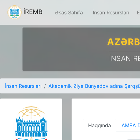
İREMB
Əsas Səhifə
İnsan Resursları
E
AZƏRB
İNSAN R
İnsan Resursları
Akademik Ziya Bünyadov adına Şərqşün
Haqqında
AMEA D