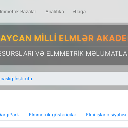
lmmetrik Bazalar
Analitika
Əlaqə
AYCAN MILLI ELMLƏR AKADE
ESURSLARI VƏ ELMMETRIK MƏLUMATLA
aslıq İnstitutu
ərgiPark
Elmmetrik göstəricilər
Elmi işlərin siyahısı