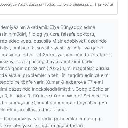
(DeepSeek-V3.2-reasoner) tətbiqi ilə tərtib olunmuşdur. ( 13 Fevral
ademiyasının Akademik Ziya Bünyadov adına
sinin müdiri, filologiya üzrə fəlsəfə doktoru,
rəb ədəbiyyatı, xüsusilə Misir ədəbiyyatı üzərində
iyi, mühacirlik, sosial-siyasi reallıqlar və qadın
i arasında 'Edvar Əl-Xarrat yaradıcılığında xarakterik
sizliyi tərəqqini əngəlləyən amil kimi bədii
ında qadın obrazları' (2022) kimi məqalələr xüsusi
da aktual problemlərin təhlilini təqdim edir və elmi
 tədqiqinə töhfə verir. Xumar Ələkbərova 77 elmi
 elmi bazasında indeksləşdirilmişdir. Google Scholar
ayı 0, h-index 0, i10-index 0-dır. Web of Science-də
eyd olunmuşdur. O, müntəzəm olaraq beynəlxalq və
əlif elmi jurnallarda dərc olunur.
 bərabərsizliyi və qadın problemlərinin tədqiqi
osial-siyasi reallıqların ədəbi təsviri