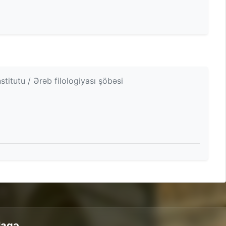
itutu / Ərəb filologiyası şöbəsi
laqə