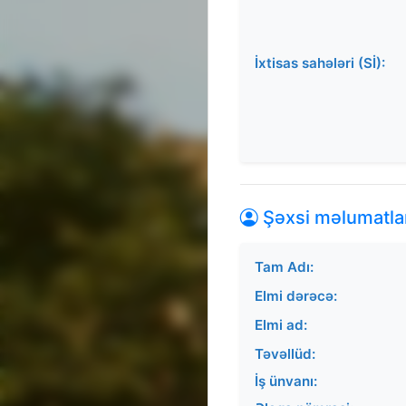
İxtisas sahələri (Sİ):
Şəxsi məlumatla
Tam Adı:
Elmi dərəcə:
Elmi ad:
Təvəllüd:
İş ünvanı: