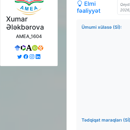
Elmi
Qeyd:
fəaliyyət
2026,
Xumar
Ələkbərova
Ümumi xülasə (Sİ):
AMEA_1604
Tədqiqat maraqları (Sİ)