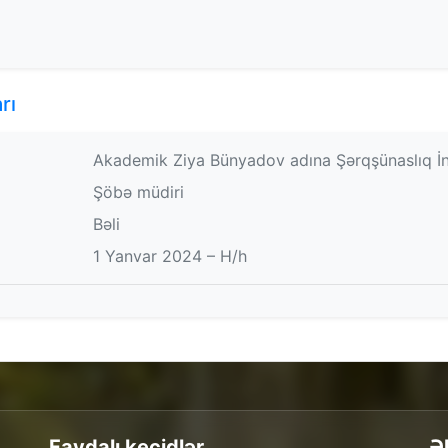
rı
Akademik Ziya Bünyadov adına Şərqşünaslıq İnst
Şöbə müdiri
Bəli
1 Yanvar 2024 – H/h
Faydalı keçidlər
Ə