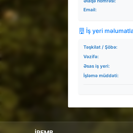
Əlaqə nömrəsi:
Email:
İş yeri məlumatla
Təşkilat / Şöbə:
Vəzifə:
Əsas iş yeri:
İşləmə müddəti:
İREMB