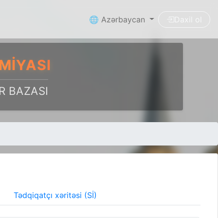
🌐 Azərbaycan
Daxil ol
MIYASI
R BAZASI
Tədqiqatçı xəritəsi (Sİ)