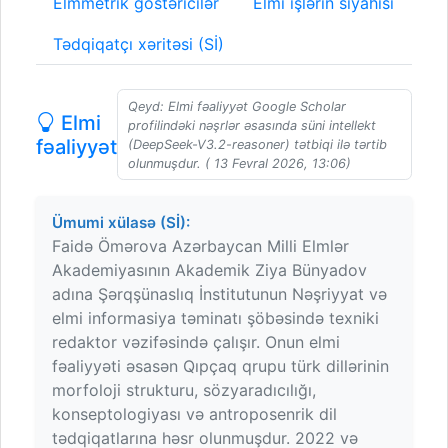
Elmmetrik göstəricilər
Elmi işlərin siyahısı
Tədqiqatçı xəritəsi (Sİ)
Qeyd: Elmi fəaliyyət Google Scholar
Elmi
profilindəki nəşrlər əsasında süni intellekt
fəaliyyət
(DeepSeek-V3.2-reasoner) tətbiqi ilə tərtib
olunmuşdur. ( 13 Fevral 2026, 13:06)
Ümumi xülasə (Sİ):
Faidə Ömərova Azərbaycan Milli Elmlər
Akademiyasının Akademik Ziya Bünyadov
adına Şərqşünaslıq İnstitutunun Nəşriyyat və
elmi informasiya təminatı şöbəsində texniki
redaktor vəzifəsində çalışır. Onun elmi
fəaliyyəti əsasən Qıpçaq qrupu türk dillərinin
morfoloji strukturu, sözyaradıcılığı,
konseptologiyası və antroposenrik dil
tədqiqatlarına həsr olunmuşdur. 2022 və