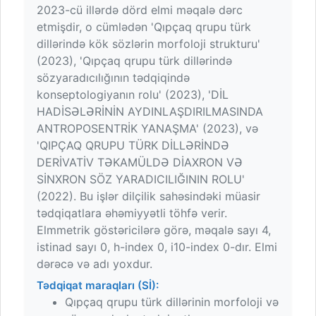
2023-cü illərdə dörd elmi məqalə dərc
etmişdir, o cümlədən 'Qıpçaq qrupu türk
dillərində kök sözlərin morfoloji strukturu'
(2023), 'Qıpçaq qrupu türk dillərində
sözyaradıcılığının tədqiqində
konseptologiyanın rolu' (2023), 'DİL
HADİSƏLƏRİNİN AYDINLAŞDIRILMASINDA
ANTROPOSENTRİK YANAŞMA' (2023), və
'QIPÇAQ QRUPU TÜRK DİLLƏRİNDƏ
DERİVATİV TƏKAMÜLDƏ DİAXRON VƏ
SİNXRON SÖZ YARADICILIĞININ ROLU'
(2022). Bu işlər dilçilik sahəsindəki müasir
tədqiqatlara əhəmiyyətli töhfə verir.
Elmmetrik göstəricilərə görə, məqalə sayı 4,
istinad sayı 0, h-index 0, i10-index 0-dır. Elmi
dərəcə və adı yoxdur.
Tədqiqat maraqları (Sİ):
Qıpçaq qrupu türk dillərinin morfoloji və