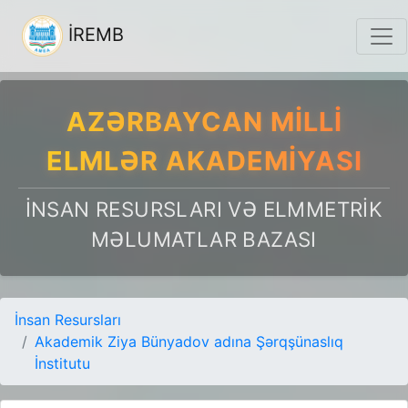
İREMB
AZƏRBAYCAN MILLI
ELMLƏR AKADEMIYASI
İNSAN RESURSLARI VƏ ELMMETRIK
MƏLUMATLAR BAZASI
İnsan Resursları
Akademik Ziya Bünyadov adına Şərqşünaslıq
İnstitutu