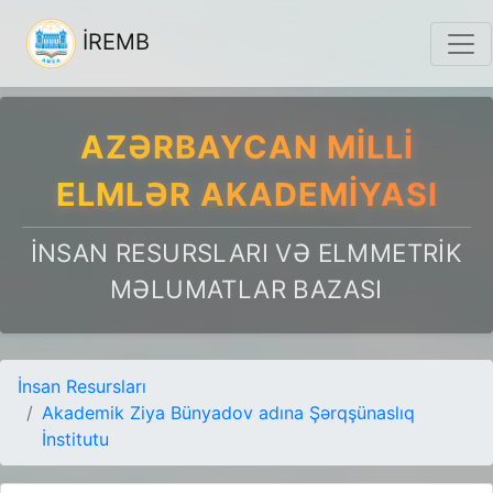
İREMB
AZƏRBAYCAN MILLI
ELMLƏR AKADEMIYASI
İNSAN RESURSLARI VƏ ELMMETRIK
MƏLUMATLAR BAZASI
İnsan Resursları
Akademik Ziya Bünyadov adına Şərqşünaslıq
İnstitutu