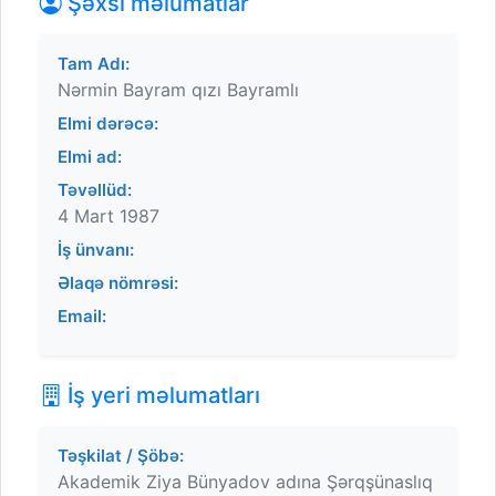
Şəxsi məlumatlar
Tam Adı:
Nərmin Bayram qızı Bayramlı
Elmi dərəcə:
Elmi ad:
Təvəllüd:
4 Mart 1987
İş ünvanı:
Əlaqə nömrəsi:
Email:
İş yeri məlumatları
Təşkilat / Şöbə:
Akademik Ziya Bünyadov adına Şərqşünaslıq