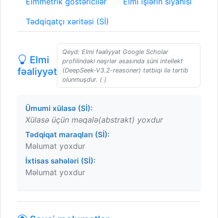
Elmmetrik göstəricilər
Elmi işlərin siyahısı
Tədqiqatçı xəritəsi (Sİ)
Qeyd: Elmi fəaliyyət Google Scholar
Elmi
profilindəki nəşrlər əsasında süni intellekt
fəaliyyət
(DeepSeek-V3.2-reasoner) tətbiqi ilə tərtib
olunmuşdur. ( )
Ümumi xülasə (Sİ):
Xülasə üçün məqalə(abstrakt) yoxdur
Tədqiqat maraqları (Sİ):
Məlumat yoxdur
İxtisas sahələri (Sİ):
Məlumat yoxdur