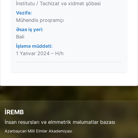
İnstitutu / Təchizat və xidmət şöbəsi
Vəzifə:
Mühəndis proqramçı
Əsas iş yeri:
Bəli
İşləmə müddəti:
1 Yanvar 2024 – H/h
İREMB
İnsan resursları və elmmetrik məlumatlar bazası
Azərbaycan Milli Elmlər Akademiyası