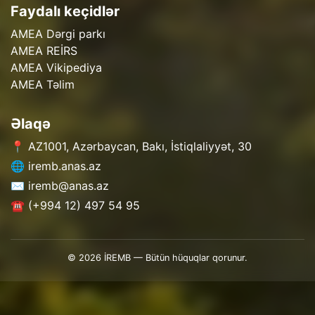
Faydalı keçidlər
AMEA Dərgi parkı
AMEA REİRS
AMEA Vikipediya
AMEA Təlim
Əlaqə
📍 AZ1001, Azərbaycan, Bakı, İstiqlaliyyət, 30
🌐 iremb.anas.az
✉️ iremb@anas.az
☎️ (+994 12) 497 54 95
© 2026 İREMB — Bütün hüquqlar qorunur.