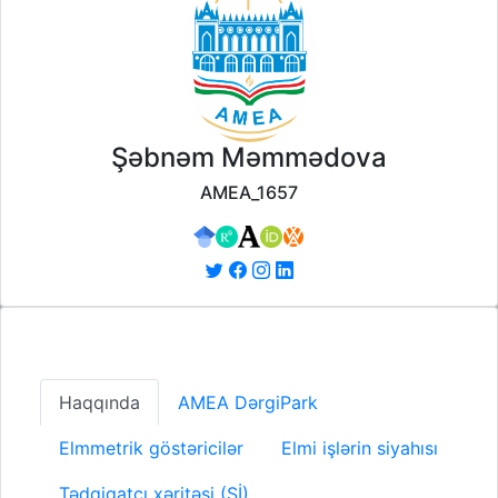
Şəbnəm Məmmədova
AMEA_1657
Haqqında
AMEA DərgiPark
Elmmetrik göstəricilər
Elmi işlərin siyahısı
Tədqiqatçı xəritəsi (Sİ)