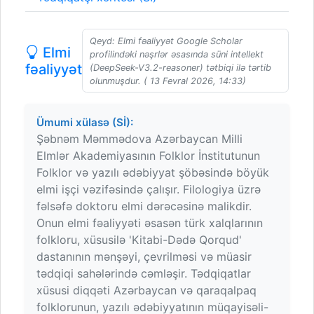
Qeyd: Elmi fəaliyyət Google Scholar
Elmi
profilindəki nəşrlər əsasında süni intellekt
fəaliyyət
(DeepSeek-V3.2-reasoner) tətbiqi ilə tərtib
olunmuşdur. ( 13 Fevral 2026, 14:33)
Ümumi xülasə (Sİ):
Şəbnəm Məmmədova Azərbaycan Milli
Elmlər Akademiyasının Folklor İnstitutunun
Folklor və yazılı ədəbiyyat şöbəsində böyük
elmi işçi vəzifəsində çalışır. Filologiya üzrə
fəlsəfə doktoru elmi dərəcəsinə malikdir.
Onun elmi fəaliyyəti əsasən türk xalqlarının
folkloru, xüsusilə 'Kitabi-Dədə Qorqud'
dastanının mənşəyi, çevrilməsi və müasir
tədqiqi sahələrində cəmləşir. Tədqiqatlar
xüsusi diqqəti Azərbaycan və qaraqalpaq
folklorunun, yazılı ədəbiyyatının müqayisəli-