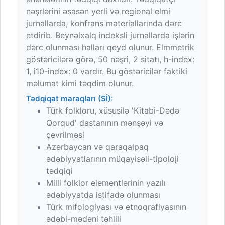
nəşrlərini əsasən yerli və regional elmi
jurnallarda, konfrans materiallarında dərc
etdirib. Beynəlxalq indeksli jurnallarda işlərin
dərc olunması halları qeyd olunur. Elmmetrik
göstəricilərə görə, 50 nəşri, 2 sitatı, h-index:
1, i10-index: 0 vardır. Bu göstəricilər faktiki
məlumat kimi təqdim olunur.
Tədqiqat maraqları (Sİ):
Türk folkloru, xüsusilə 'Kitabi-Dədə
Qorqud' dastanının mənşəyi və
çevrilməsi
Azərbaycan və qaraqalpaq
ədəbiyyatlarının müqayisəli-tipoloji
tədqiqi
Milli folklor elementlərinin yazılı
ədəbiyyatda istifadə olunması
Türk mifologiyası və etnoqrafiyasının
ədəbi-mədəni təhlili