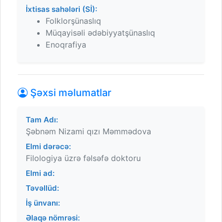
İxtisas sahələri (Sİ):
Folklorşünaslıq
Müqayisəli ədəbiyyatşünaslıq
Enoqrafiya
Şəxsi məlumatlar
Tam Adı:
Şəbnəm Nizami qızı Məmmədova
Elmi dərəcə:
Filologiya üzrə fəlsəfə doktoru
Elmi ad:
Təvəllüd:
İş ünvanı:
Əlaqə nömrəsi: