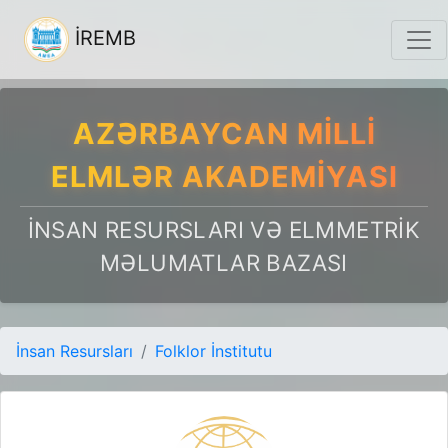
İREMB
AZƏRBAYCAN MILLI
ELMLƏR AKADEMIYASI
İNSAN RESURSLARI VƏ ELMMETRIK
MƏLUMATLAR BAZASI
İnsan Resursları
Folklor İnstitutu