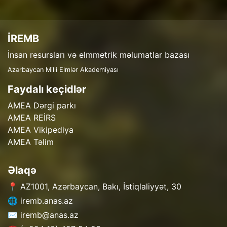
İREMB
İnsan resursları və elmmetrik məlumatlar bazası
Azərbaycan Milli Elmlər Akademiyası
Faydalı keçidlər
AMEA Dərgi parkı
AMEA REİRS
AMEA Vikipediya
AMEA Təlim
Əlaqə
📍 AZ1001, Azərbaycan, Bakı, İstiqlaliyyət, 30
🌐 iremb.anas.az
✉️ iremb@anas.az