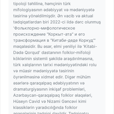
tipoloji təhlilinə, həmçinin türk
mifologiyasının ədəbiyyat və mədəniyyətə
təsirinə yönəldilmişdir. Ən vacib və aktual
tədqiqatlardan biri 2022-ci ildə dərc olunmuş
'Фольклорно-мифологическое
происхождение "Коркыт-ата" и его
трансформация в "Китаби-деде Коркуд"'
məqaləsidir. Bu əsər, elmi yeniliyi ilə 'Kitabi-
Dədə Qorqud' dastanının folklor-mifoloji
köklərinin sistemli şəkildə araşdırılmasına,
türk xalqlarının tarixi mədəniyyətindəki rolu
və müasir mədəniyyətə təsirinin
öyrənilməsinə xidmət edir. Digər mühüm
əsərlərə qaraqalpaq ədəbiyyatının və
dramaturgiyasının inkişaf problemləri,
Azərbaycan-qaraqalpaq folklor əlaqələri,
Hüseyn Cavid və Nizami Gəncəvi kimi
klassiklərin yaradıcılığında folklor
ənənələrinin tədqiqi daxildir. Tədqiqatçı