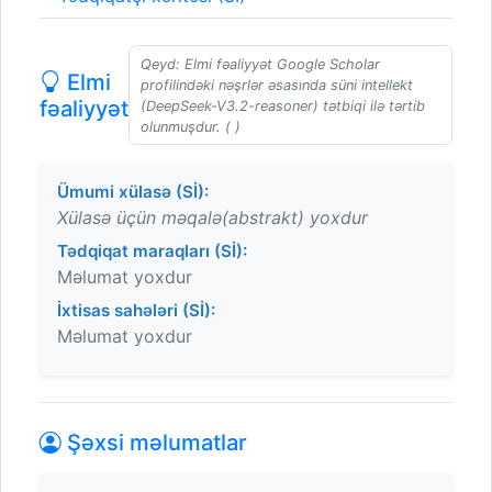
Qeyd: Elmi fəaliyyət Google Scholar
Elmi
profilindəki nəşrlər əsasında süni intellekt
fəaliyyət
(DeepSeek-V3.2-reasoner) tətbiqi ilə tərtib
olunmuşdur. ( )
Ümumi xülasə (Sİ):
Xülasə üçün məqalə(abstrakt) yoxdur
Tədqiqat maraqları (Sİ):
Məlumat yoxdur
İxtisas sahələri (Sİ):
Məlumat yoxdur
Şəxsi məlumatlar