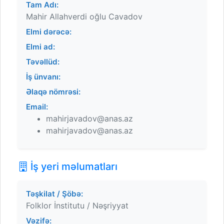
Tam Adı:
Mahir Allahverdi oğlu Cavadov
Elmi dərəcə:
Elmi ad:
Təvəllüd:
İş ünvanı:
Əlaqə nömrəsi:
Email:
mahirjavadov@anas.az
mahirjavadov@anas.az
İş yeri məlumatları
Təşkilat / Şöbə:
Folklor İnstitutu / Nəşriyyat
Vəzifə: