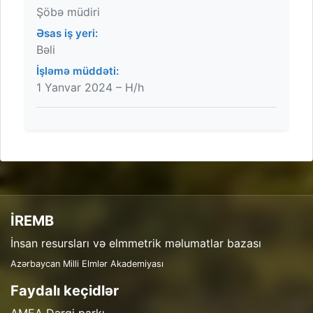
Şöbə müdiri
Əsas iş yeri:
Bəli
İşləmə müddəti:
1 Yanvar 2024 – H/h
İREMB
İnsan resursları və elmmetrik məlumatlar bazası
Azərbaycan Milli Elmlər Akademiyası
Faydalı keçidlər