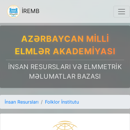
İREMB
AZƏRBAYCAN MILLI
ELMLƏR AKADEMIYASI
İNSAN RESURSLARI VƏ ELMMETRIK
MƏLUMATLAR BAZASI
İnsan Resursları
Folklor İnstitutu