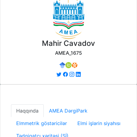
Mahir Cavadov
AMEA_1675
Haqqında
AMEA DərgiPark
Elmmetrik göstəricilər
Elmi işlərin siyahısı
Tədqiqatçı xəritəsi (Sİ)