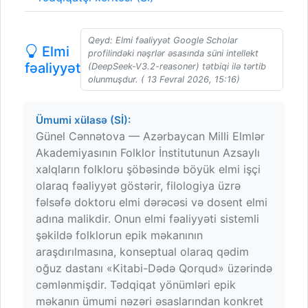
Qeyd: Elmi fəaliyyət Google Scholar
Elmi
profilindəki nəşrlər əsasında süni intellekt
fəaliyyət
(DeepSeek-V3.2-reasoner) tətbiqi ilə tərtib
olunmuşdur. ( 13 Fevral 2026, 15:16)
Ümumi xülasə (Sİ):
Günel Cənnətova — Azərbaycan Milli Elmlər
Akademiyasının Folklor İnstitutunun Azsaylı
xalqların folkloru şöbəsində böyük elmi işçi
olaraq fəaliyyət göstərir, filologiya üzrə
fəlsəfə doktoru elmi dərəcəsi və dosent elmi
adına malikdir. Onun elmi fəaliyyəti sistemli
şəkildə folklorun epik məkanının
araşdırılmasına, konseptual olaraq qədim
oğuz dastanı «Kitabi-Dədə Qorqud» üzərində
cəmlənmişdir. Tədqiqat yönümləri epik
məkanın ümumi nəzəri əsaslarından konkret