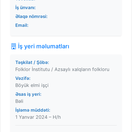
İş ünvanı:
Əlaqə nömrəsi:
Email:
İş yeri məlumatları
Təşkilat / Şöbə:
Folklor İnstitutu / Azsaylı xalqların folkloru
Vəzifə:
Böyük elmi işçi
Əsas iş yeri:
Bəli
İşləmə müddəti:
1 Yanvar 2024 – H/h