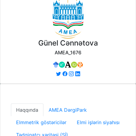
Günel Cənnətova
AMEA_1676
Haqqında
AMEA DərgiPark
Elmmetrik göstəricilər
Elmi işlərin siyahısı
Tədqiqatçı xəritəsi (Sİ)