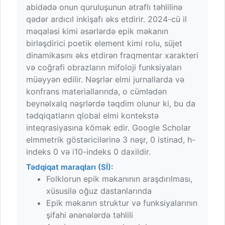
abidədə onun quruluşunun ətraflı təhlilinə
qədər ardıcıl inkişafı əks etdirir. 2024-cü il
məqaləsi kimi əsərlərdə epik məkanın
birləşdirici poetik element kimi rolu, süjet
dinamikasını əks etdirən fraqmentar xarakteri
və coğrafi obrazların mifoloji funksiyaları
müəyyən edilir. Nəşrlər elmi jurnallarda və
konfrans materiallarında, o cümlədən
beynəlxalq nəşrlərdə təqdim olunur ki, bu da
tədqiqatların qlobal elmi kontekstə
inteqrasiyasına kömək edir. Google Scholar
elmmetrik göstəricilərinə 3 nəşr, 0 istinad, h-
indeks 0 və i10-indeks 0 daxildir.
Tədqiqat maraqları (Sİ):
Folklorun epik məkanının araşdırılması,
xüsusilə oğuz dastanlarında
Epik məkanın struktur və funksiyalarının
şifahi ənənələrdə təhlili