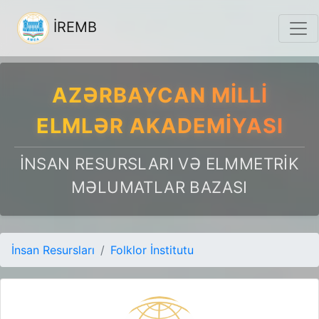
İREMB
AZƏRBAYCAN MILLI
ELMLƏR AKADEMIYASI
İNSAN RESURSLARI VƏ ELMMETRIK
MƏLUMATLAR BAZASI
İnsan Resursları
Folklor İnstitutu