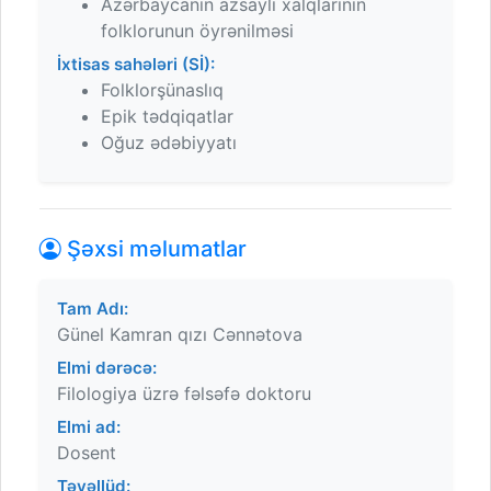
Azərbaycanın azsaylı xalqlarının
folklorunun öyrənilməsi
İxtisas sahələri (Sİ):
Folklorşünaslıq
Epik tədqiqatlar
Oğuz ədəbiyyatı
Şəxsi məlumatlar
Tam Adı:
Günel Kamran qızı Cənnətova
Elmi dərəcə:
Filologiya üzrə fəlsəfə doktoru
Elmi ad:
Dosent
Təvəllüd: