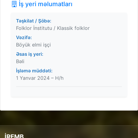
İş yeri məlumatları
Təşkilat / Şöbə:
Folklor İnstitutu / Klassik folklor
Vəzifə:
Böyük elmi işçi
Əsas iş yeri:
Bəli
İşləmə müddəti:
1 Yanvar 2024 – H/h
İREMB