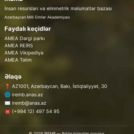
İnsan resursları və elmmetrik məlumatlar bazası
Azərbaycan Milli Elmlər Akademiyası
Faydalı keçidlər
AMEA Dərgi parkı
AMEA REİRS
AMEA Vikipediya
AMEA Təlim
Əlaqə
📍 AZ1001, Azərbaycan, Bakı, İstiqlaliyyət, 30
🌐 iremb.anas.az
✉️ iremb@anas.az
☎️ (+994 12) 497 54 95
© 2026 İREMB — Bütün hüquqlar qorunur.