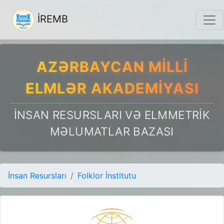
İREMB
AZƏRBAYCAN MILLI
ELMLƏR AKADEMIYASI
İNSAN RESURSLARI VƏ ELMMETRIK
MƏLUMATLAR BAZASI
İnsan Resursları
Folklor İnstitutu