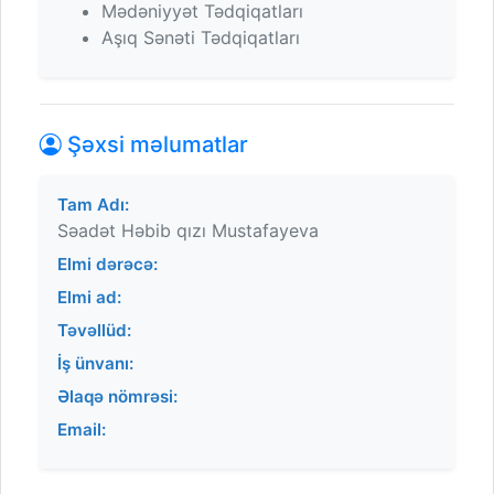
Mədəniyyət Tədqiqatları
Aşıq Sənəti Tədqiqatları
Şəxsi məlumatlar
Tam Adı:
Səadət Həbib qızı Mustafayeva
Elmi dərəcə:
Elmi ad:
Təvəllüd:
İş ünvanı:
Əlaqə nömrəsi:
Email: