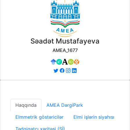
Səadət Mustafayeva
AMEA_1677
Haqqında
AMEA DərgiPark
Elmmetrik göstəricilər
Elmi işlərin siyahısı
Tədqiqatçı xəritəsi (Sİ)