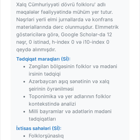
Xalq Cümhuriyyəti dövrü folkloru' adlı
məqalələr fəaliyyətində mühüm yer tutur.
Nəşrləri yerli elmi jurnallarda və konfrans
materiallarında dərc olunmuşdur. Elmmetrik
göstəricilərə görə, Google Scholar-da 12
nəşr, 0 istinad, h-index 0 və i10-index 0
qeydə alınmışdır.
Tədqiqat maraqları (Sİ):
Zəngilan bölgəsinin folklor və mədəni
irsinin tədqiqi
Azərbaycan aşıq sənətinin və xalq
şeirinin öyrənilməsi
Toponimika və yer adlarının folklor
kontekstində analizi
Milli bayramlar və adətlərin mədəni
tədqiqatları
İxtisas sahələri (Sİ):
Folklorşünaslıq