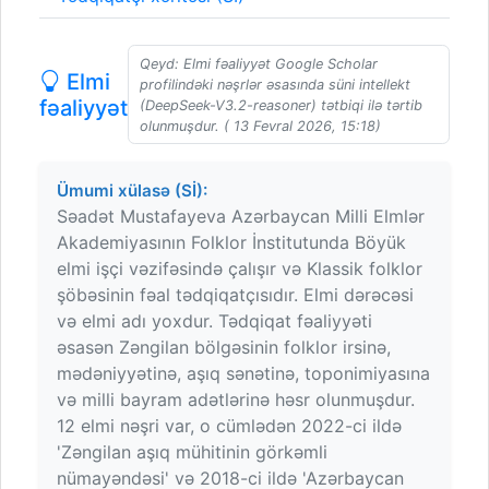
Qeyd: Elmi fəaliyyət Google Scholar
Elmi
profilindəki nəşrlər əsasında süni intellekt
fəaliyyət
(DeepSeek-V3.2-reasoner) tətbiqi ilə tərtib
olunmuşdur. ( 13 Fevral 2026, 15:18)
Ümumi xülasə (Sİ):
Səadət Mustafayeva Azərbaycan Milli Elmlər
Akademiyasının Folklor İnstitutunda Böyük
elmi işçi vəzifəsində çalışır və Klassik folklor
şöbəsinin fəal tədqiqatçısıdır. Elmi dərəcəsi
və elmi adı yoxdur. Tədqiqat fəaliyyəti
əsasən Zəngilan bölgəsinin folklor irsinə,
mədəniyyətinə, aşıq sənətinə, toponimiyasına
və milli bayram adətlərinə həsr olunmuşdur.
12 elmi nəşri var, o cümlədən 2022-ci ildə
'Zəngilan aşıq mühitinin görkəmli
nümayəndəsi' və 2018-ci ildə 'Azərbaycan