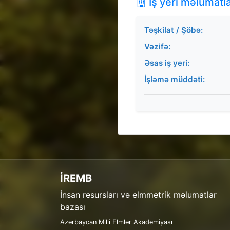
İş yeri məlumatla
Təşkilat / Şöbə:
Vəzifə:
Əsas iş yeri:
İşləmə müddəti:
İREMB
İnsan resursları və elmmetrik məlumatlar
bazası
Azərbaycan Milli Elmlər Akademiyası