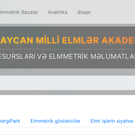
lmmetrik Bazalar
Analitika
Əlaqə
AYCAN MILLI ELMLƏR AKADE
ESURSLARI VƏ ELMMETRIK MƏLUMATLA
ərgiPark
Elmmetrik göstəricilər
Elmi işlərin siyahısı