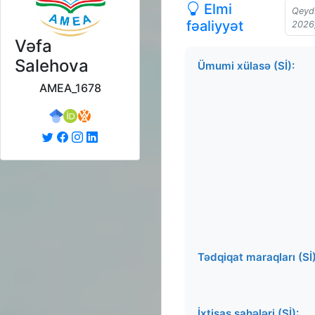
Elmi
Qeyd:
fəaliyyət
2026,
Vəfa
Salehova
Ümumi xülasə (Sİ):
AMEA_1678
Tədqiqat maraqları (Sİ)
İxtisas sahələri (Sİ):