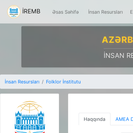
İREMB
Əsas Səhifə
İnsan Resursları
E
AZƏRB
İNSAN R
İnsan Resursları
Folklor İnstitutu
Haqqında
AMEA D