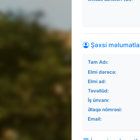
Şəxsi məlumatla
Tam Adı:
Elmi dərəcə:
Elmi ad:
Təvəllüd:
İş ünvanı:
Əlaqə nömrəsi:
Email: