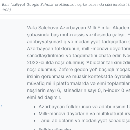
 Elmi fəaliyyət Google Scholar profilindəki nəşrlər əsasında süni intellekt 
 1:08)
Vəfa Salehova Azərbaycan Milli Elmlər Akademiy
şöbəsində baş mütəxəssis vəzifəsində çalışır. El
ədəbiyyatşünaslıq və mədəniyyət tədqiqatları s
Azərbaycan folklorunun, milli-mənəvi dəyərlərin, 
sənədləşdirilməsi və təqdimatını əhatə edir. Nə
2022-ci ildə nəşr olunmuş 'Abidələr tariximizd
nəşr olunmuş 'Zefere geden yol' başlıqlı məqalə
irsinin qorunması və müasir kontekstdə öyrənilm
müvafiq milli platformalarda və elmi toplantıla
nəşrlərin sayı 6, istinadların sayı 0, h-index 0
elmi ad daşımır.
:
Azərbaycan folklorunun və ədəbi irsinin t
Milli-mənəvi dəyərlərin və multikultural irs
Tarixi abidələrin və mədəniyyət sənədləşd
Folklorşünaslıq