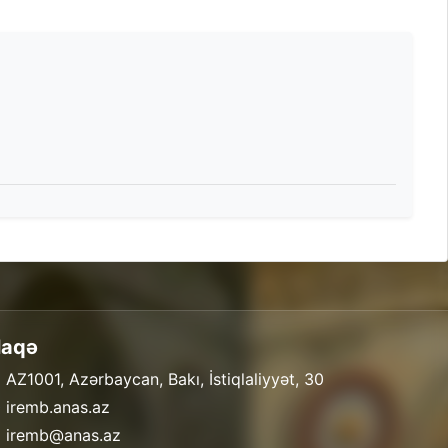
laqə
 AZ1001, Azərbaycan, Bakı, İstiqlaliyyət, 30
 iremb.anas.az
 iremb@anas.az