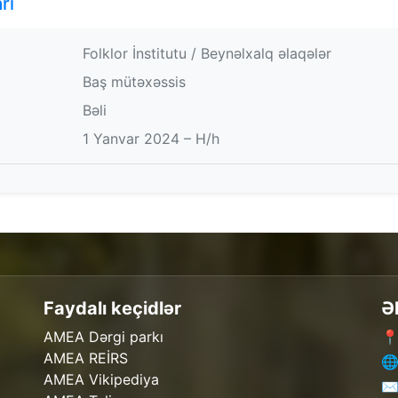
rı
Folklor İnstitutu / Beynəlxalq əlaqələr
Baş mütəxəssis
Bəli
1 Yanvar 2024 – H/h
Faydalı keçidlər
Ə
AMEA Dərgi parkı
📍
AMEA REİRS
🌐
AMEA Vikipediya
✉️