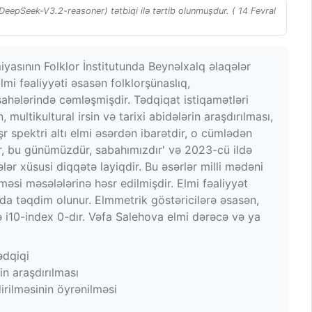
(DeepSeek-V3.2-reasoner) tətbiqi ilə tərtib olunmuşdur. ( 14 Fevral
asının Folklor İnstitutunda Beynəlxalq əlaqələr
mi fəaliyyəti əsasən folklorşünaslıq,
ahələrində cəmləşmişdir. Tədqiqat istiqamətləri
multikultural irsin və tarixi abidələrin araşdırılması,
şr spektri altı elmi əsərdən ibarətdir, o cümlədən
ir, bu günümüzdür, sabahımızdır' və 2023-cü ildə
lər xüsusi diqqətə layiqdir. Bu əsərlər milli mədəni
əsi məsələlərinə həsr edilmişdir. Elmi fəaliyyət
rda təqdim olunur. Elmmetrik göstəricilərə əsasən,
 və i10-index 0-dır. Vəfa Salehova elmi dərəcə və ya
ədqiqi
in araşdırılması
irilməsinin öyrənilməsi