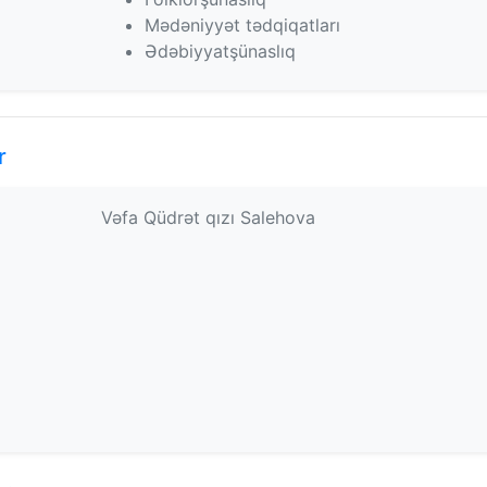
Mədəniyyət tədqiqatları
Ədəbiyyatşünaslıq
r
Vəfa Qüdrət qızı Salehova