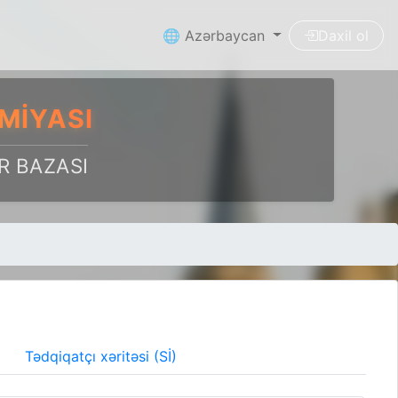
🌐 Azərbaycan
Daxil ol
MIYASI
R BAZASI
Tədqiqatçı xəritəsi (Sİ)