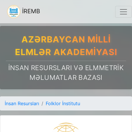
İREMB
AZƏRBAYCAN MILLI
ELMLƏR AKADEMIYASI
İNSAN RESURSLARI VƏ ELMMETRIK
MƏLUMATLAR BAZASI
İnsan Resursları
Folklor İnstitutu