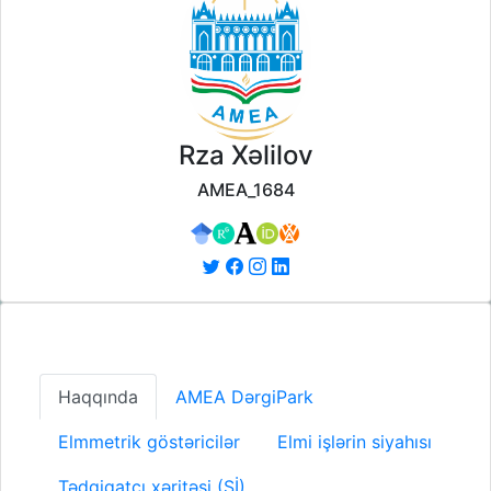
Rza Xəlilov
AMEA_1684
Haqqında
AMEA DərgiPark
Elmmetrik göstəricilər
Elmi işlərin siyahısı
Tədqiqatçı xəritəsi (Sİ)