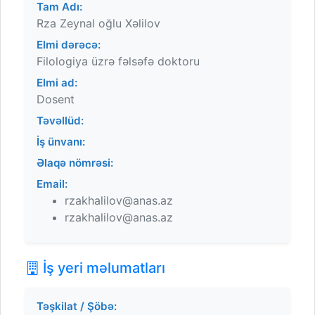
Tam Adı:
Rza Zeynal oğlu Xəlilov
Elmi dərəcə:
Filologiya üzrə fəlsəfə doktoru
Elmi ad:
Dosent
Təvəllüd:
İş ünvanı:
Əlaqə nömrəsi:
Email:
rzakhalilov@anas.az
rzakhalilov@anas.az
İş yeri məlumatları
Təşkilat / Şöbə: