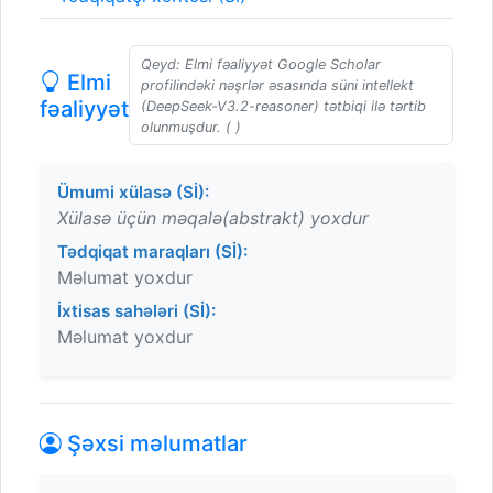
Qeyd: Elmi fəaliyyət Google Scholar
Elmi
profilindəki nəşrlər əsasında süni intellekt
fəaliyyət
(DeepSeek-V3.2-reasoner) tətbiqi ilə tərtib
olunmuşdur. ( )
Ümumi xülasə (Sİ):
Xülasə üçün məqalə(abstrakt) yoxdur
Tədqiqat maraqları (Sİ):
Məlumat yoxdur
İxtisas sahələri (Sİ):
Məlumat yoxdur
Şəxsi məlumatlar