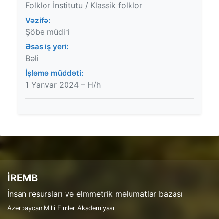
Folklor İnstitutu / Klassik folklor
Vəzifə:
Şöbə müdiri
Əsas iş yeri:
Bəli
İşləmə müddəti:
1 Yanvar 2024 – H/h
İREMB
İnsan resursları və elmmetrik məlumatlar bazası
Azərbaycan Milli Elmlər Akademiyası