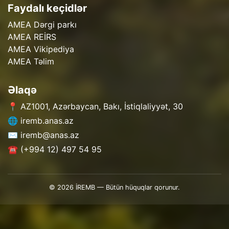
Faydalı keçidlər
AMEA Dərgi parkı
AMEA REİRS
AMEA Vikipediya
AMEA Təlim
Əlaqə
📍 AZ1001, Azərbaycan, Bakı, İstiqlaliyyət, 30
🌐 iremb.anas.az
✉️ iremb@anas.az
☎️ (+994 12) 497 54 95
© 2026 İREMB — Bütün hüquqlar qorunur.