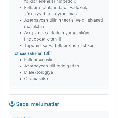
folklor ənənələrinin tədqiqi
Folklor mətnlərində dil və leksik
xüsusiyyətlərin öyrənilməsi
Azərbaycan dilinin tədrisi və dil siyasəti
məsələləri
Aşıq və el şairlərinin yaradıcılığının
linqvopoetik təhlili
Toponimika və folklor onomastikası
İxtisas sahələri (Sİ):
Folklorşünaslıq
Azərbaycan dili tədqiqatları
Dialektologiya
Onomastika
Şəxsi məlumatlar