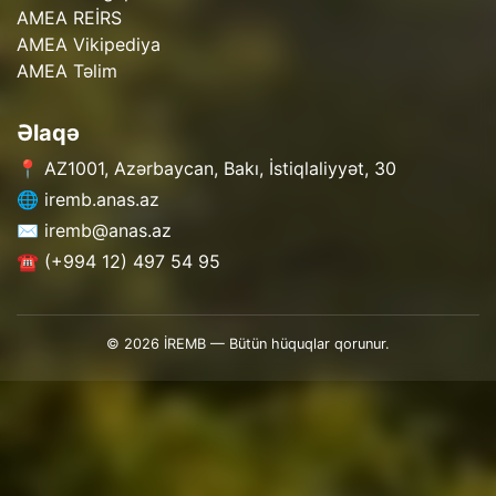
AMEA REİRS
AMEA Vikipediya
AMEA Təlim
Əlaqə
📍 AZ1001, Azərbaycan, Bakı, İstiqlaliyyət, 30
🌐 iremb.anas.az
✉️ iremb@anas.az
☎️ (+994 12) 497 54 95
© 2026 İREMB — Bütün hüquqlar qorunur.