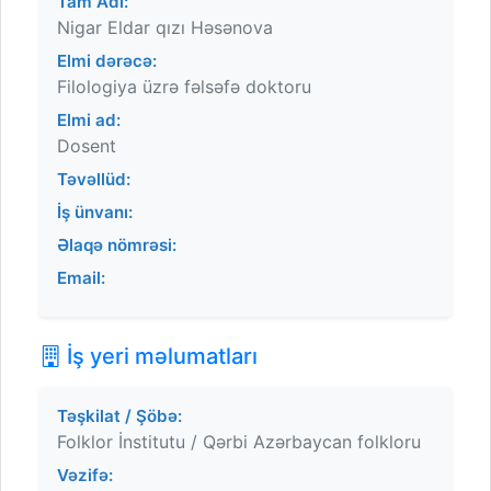
Tam Adı:
Nigar Eldar qızı Həsənova
Elmi dərəcə:
Filologiya üzrə fəlsəfə doktoru
Elmi ad:
Dosent
Təvəllüd:
İş ünvanı:
Əlaqə nömrəsi:
Email:
İş yeri məlumatları
Təşkilat / Şöbə:
Folklor İnstitutu / Qərbi Azərbaycan folkloru
Vəzifə: