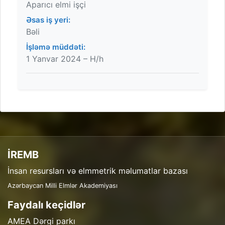
Aparıcı elmi işçi
Əsas iş yeri:
Bəli
İşləmə müddəti:
1 Yanvar 2024 – H/h
İREMB
İnsan resursları və elmmetrik məlumatlar bazası
Azərbaycan Milli Elmlər Akademiyası
Faydalı keçidlər
AMEA Dərgi parkı