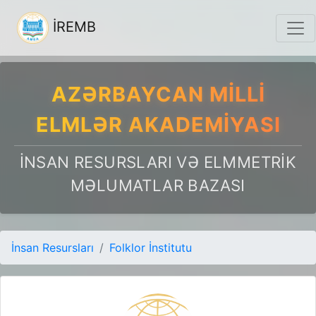
İREMB
AZƏRBAYCAN MILLI
ELMLƏR AKADEMIYASI
İNSAN RESURSLARI VƏ ELMMETRIK
MƏLUMATLAR BAZASI
İnsan Resursları
Folklor İnstitutu