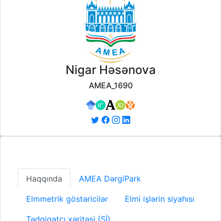
Nigar Həsənova
AMEA_1690
Haqqında
AMEA DərgiPark
Elmmetrik göstəricilər
Elmi işlərin siyahısı
Tədqiqatçı xəritəsi (Sİ)