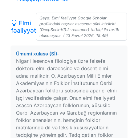
Qeyd: Elmi fəaliyyət Google Scholar
Elmi
profilindəki nəşrlər əsasında süni intellekt
fəaliyyət
(DeepSeek-V3.2-reasoner) tətbiqi ilə tərtib
olunmuşdur. ( 13 Fevral 2026, 15:49)
Ümumi xülasə (Sİ):
Nigar Həsənova filologiya üzrə fəlsəfə
doktoru elmi dərəcəsinə və dosent elmi
adına malikdir. O, Azərbaycan Milli Elmlər
Akademiyasının Folklor İnstitutunun Qərbi
Azərbaycan folkloru şöbəsində aparıcı elmi
işçi vəzifəsində çalışır. Onun elmi fəaliyyəti
əsasən Azərbaycan folklorunun, xüsusilə
Qərbi Azərbaycan və Qarabağ regionlarının
folklor ənənələrinin, həmçinin folklor
mətnlərində dil və leksik xüsusiyyətlərin
tədqiqinə yönəlmişdir. Tədqiqatları folklor