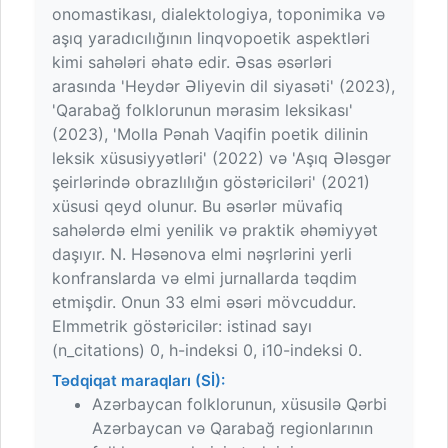
onomastikası, dialektologiya, toponimika və
aşıq yaradıcılığının linqvopoetik aspektləri
kimi sahələri əhatə edir. Əsas əsərləri
arasında 'Heydər Əliyevin dil siyasəti' (2023),
'Qarabağ folklorunun mərasim leksikası'
(2023), 'Molla Pənah Vaqifin poetik dilinin
leksik xüsusiyyətləri' (2022) və 'Aşıq Ələsgər
şeirlərində obrazlılığın göstəriciləri' (2021)
xüsusi qeyd olunur. Bu əsərlər müvafiq
sahələrdə elmi yenilik və praktik əhəmiyyət
daşıyır. N. Həsənova elmi nəşrlərini yerli
konfranslarda və elmi jurnallarda təqdim
etmişdir. Onun 33 elmi əsəri mövcuddur.
Elmmetrik göstəricilər: istinad sayı
(n_citations) 0, h-indeksi 0, i10-indeksi 0.
Tədqiqat maraqları (Sİ):
Azərbaycan folklorunun, xüsusilə Qərbi
Azərbaycan və Qarabağ regionlarının