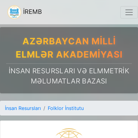
İREMB
AZƏRBAYCAN MILLI
ELMLƏR AKADEMIYASI
İNSAN RESURSLARI VƏ ELMMETRIK
MƏLUMATLAR BAZASI
İnsan Resursları
Folklor İnstitutu