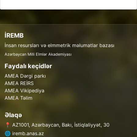
İREMB
İnsan resursları və elmmetrik məlumatlar bazası
Azərbaycan Milli Elmlər Akademiyası
Faydalı keçidlər
AMEA Dərgi parkı
AMEA REİRS
AMEA Vikipediya
AMEA Təlim
Əlaqə
📍 AZ1001, Azərbaycan, Bakı, İstiqlaliyyət, 30
🌐 iremb.anas.az