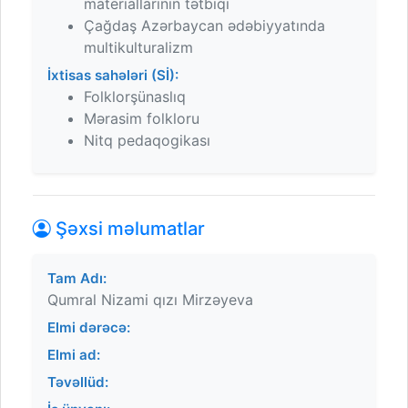
materiallarının tətbiqi
Çağdaş Azərbaycan ədəbiyyatında
multikulturalizm
İxtisas sahələri (Sİ):
Folklorşünaslıq
Mərasim folkloru
Nitq pedaqogikası
Şəxsi məlumatlar
Tam Adı:
Qumral Nizami qızı Mirzəyeva
Elmi dərəcə:
Elmi ad:
Təvəllüd: