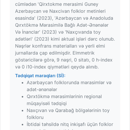
cümlədən 'Qirxtokme merasimi Guney
Azerbaycan ve Naxcivan folklor metinleri
esasinda' (2023), 'Azərbaycan və Anadoluda
Qırxtökmə Mərasimilə Bağlı Adət-Ənənələr
Və İnanclar' (2023) və 'Naxçıvanda toy
adətləri' (2023) kimi aktual işləri dərc olunub.
Nəşrlər konfrans materialları və yerli elmi
jurnallarda çap edilmişdir. Elmmetrik
göstəricilərə görə, 9 nəşri, 0 sitatı, 0 h-index
və 0 i10-index qiymətləri qeydə alınıb.
Tədqiqat maraqları (Sİ):
Azərbaycan folklorunda mərasimlər və
adət-ənənələr
Qırxtökmə mərasimlərinin regional
müqayisəli tədqiqi
Naxçıvan və Qarabağ bölgələrinin toy
folkloru
İbtidai təhsildə nitq inkişafı üçün folklor