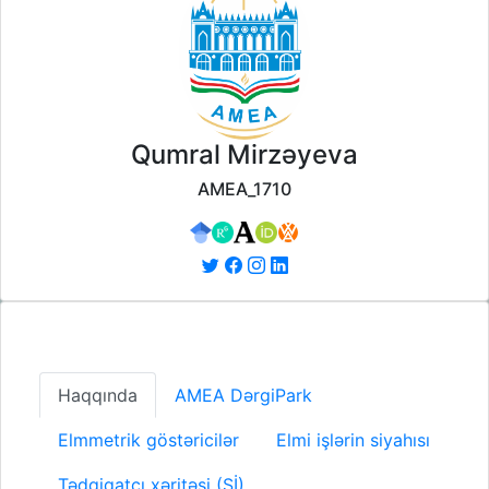
Qumral Mirzəyeva
AMEA_1710
Haqqında
AMEA DərgiPark
Elmmetrik göstəricilər
Elmi işlərin siyahısı
Tədqiqatçı xəritəsi (Sİ)