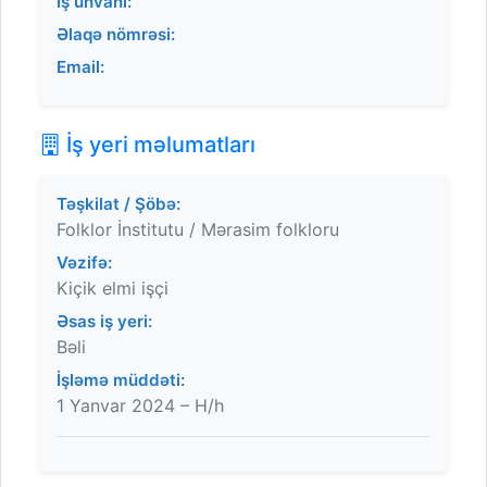
İş ünvanı:
Əlaqə nömrəsi:
Email:
İş yeri məlumatları
Təşkilat / Şöbə:
Folklor İnstitutu / Mərasim folkloru
Vəzifə:
Kiçik elmi işçi
Əsas iş yeri:
Bəli
İşləmə müddəti:
1 Yanvar 2024 – H/h