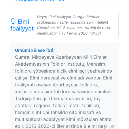
Qeyd: Elmi fəaliyyət Google Scholar
Elmi
profilindəki nəşrlər əsasında süni intellekt
fəaliyyət
(DeepSeek-V3.2-reasoner) tətbiqi ilə tərtib
olunmuşdur. ( 13 Fevral 2026, 16:33)
Ümumi xülasə (Sİ):
Qumral Mirzəyeva Azərbaycan Milli Elmlər
Akademiyasının Folklor İnstitutu, Mərasim
folkloru şöbəsində kiçik elmi işçi vəzifəsində
çalışır. Elmi dərəcəsi və elmi adı yoxdur. Elmi
fəaliyyəti əsasən Azərbaycan folkloru,
xüsusilə mərasim folkloru sahəsində cəmlənir.
Tədqiqatları qırxtökmə mərasimləri, toy
adətləri, regional folklor mətni təhlilləri,
həmçinin ibtidai təhsildə nitq inkişafı və
multikultural ədəbiyyat kimi mövzuları əhatə
edir. 2016-2023-ci illər ərzində 9 elmi nəşri, o