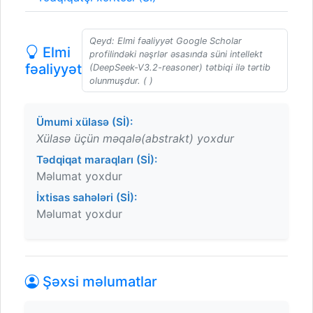
Qeyd: Elmi fəaliyyət Google Scholar
Elmi
profilindəki nəşrlər əsasında süni intellekt
fəaliyyət
(DeepSeek-V3.2-reasoner) tətbiqi ilə tərtib
olunmuşdur. ( )
Ümumi xülasə (Sİ):
Xülasə üçün məqalə(abstrakt) yoxdur
Tədqiqat maraqları (Sİ):
Məlumat yoxdur
İxtisas sahələri (Sİ):
Məlumat yoxdur
Şəxsi məlumatlar