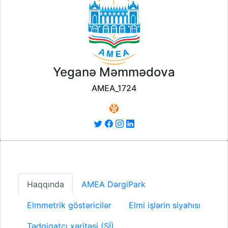
Yeganə Məmmədova
AMEA_1724
Haqqında
AMEA DərgiPark
Elmmetrik göstəricilər
Elmi işlərin siyahısı
Tədqiqatçı xəritəsi (Sİ)