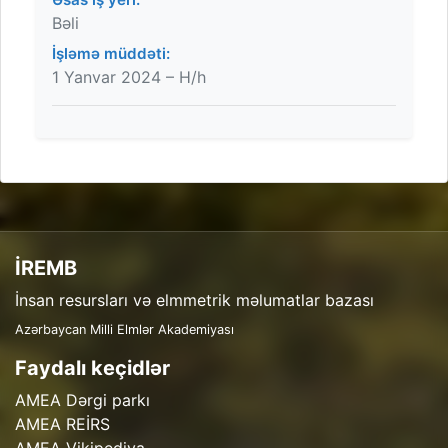
Bəli
İşləmə müddəti:
1 Yanvar 2024 – H/h
İREMB
İnsan resursları və elmmetrik məlumatlar bazası
Azərbaycan Milli Elmlər Akademiyası
Faydalı keçidlər
AMEA Dərgi parkı
AMEA REİRS