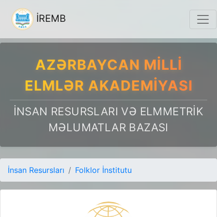
İREMB
AZƏRBAYCAN MILLI
ELMLƏR AKADEMIYASI
İNSAN RESURSLARI VƏ ELMMETRIK
MƏLUMATLAR BAZASI
İnsan Resursları
Folklor İnstitutu