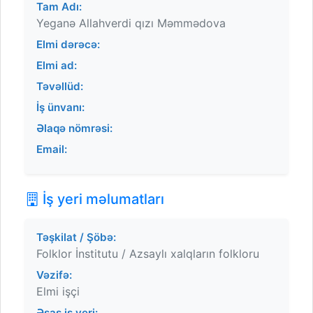
Tam Adı:
Yeganə Allahverdi qızı Məmmədova
Elmi dərəcə:
Elmi ad:
Təvəllüd:
İş ünvanı:
Əlaqə nömrəsi:
Email:
İş yeri məlumatları
Təşkilat / Şöbə:
Folklor İnstitutu / Azsaylı xalqların folkloru
Vəzifə:
Elmi işçi
Əsas iş yeri: