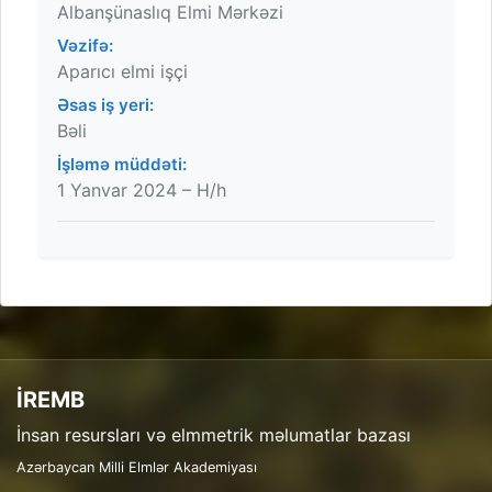
Albanşünaslıq Elmi Mərkəzi
Vəzifə:
Aparıcı elmi işçi
Əsas iş yeri:
Bəli
İşləmə müddəti:
1 Yanvar 2024 – H/h
İREMB
İnsan resursları və elmmetrik məlumatlar bazası
Azərbaycan Milli Elmlər Akademiyası