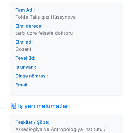
Tam Adı:
Töhfə Talış qızı Hüseynova
Elmi dərəcə:
tarix üzrə fəlsəfə doktoru
Elmi ad:
Dosent
Təvəllüd:
İş ünvanı:
Əlaqə nömrəsi:
Email:
İş yeri məlumatları
Təşkilat / Şöbə:
Arxeologiya və Antropologiya İnstitutu /