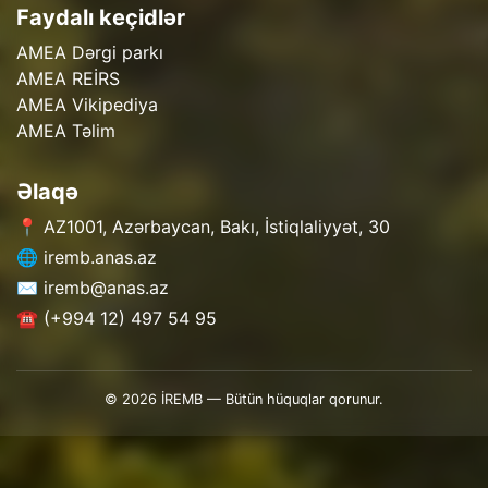
Faydalı keçidlər
AMEA Dərgi parkı
AMEA REİRS
AMEA Vikipediya
AMEA Təlim
Əlaqə
📍 AZ1001, Azərbaycan, Bakı, İstiqlaliyyət, 30
🌐 iremb.anas.az
✉️ iremb@anas.az
☎️ (+994 12) 497 54 95
© 2026 İREMB — Bütün hüquqlar qorunur.