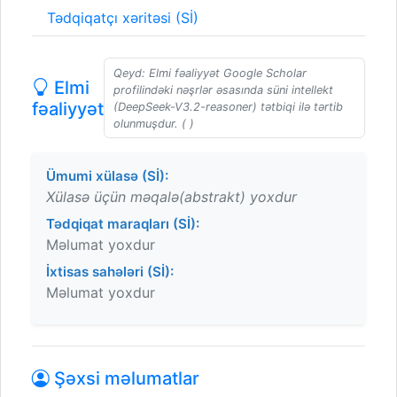
Tədqiqatçı xəritəsi (Sİ)
Qeyd: Elmi fəaliyyət Google Scholar
Elmi
profilindəki nəşrlər əsasında süni intellekt
fəaliyyət
(DeepSeek-V3.2-reasoner) tətbiqi ilə tərtib
olunmuşdur. ( )
Ümumi xülasə (Sİ):
Xülasə üçün məqalə(abstrakt) yoxdur
Tədqiqat maraqları (Sİ):
Məlumat yoxdur
İxtisas sahələri (Sİ):
Məlumat yoxdur
Şəxsi məlumatlar