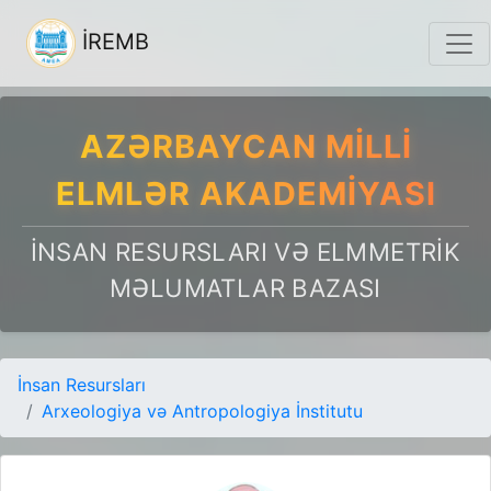
İREMB
AZƏRBAYCAN MILLI
ELMLƏR AKADEMIYASI
İNSAN RESURSLARI VƏ ELMMETRIK
MƏLUMATLAR BAZASI
İnsan Resursları
Arxeologiya və Antropologiya İnstitutu