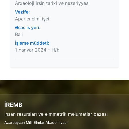
Arxeoloji irsin tarixi və nəzəriyyəsi
Vəzifə:
Aparıcı elmi işçi
Əsas iş yeri:
Bəli
İşləmə müddəti:
1 Yanvar 2024 – H/h
İREMB
İnsan resursları və elmmetrik məlumatlar bazası
Azərbaycan Milli Elmlər Akademiyası