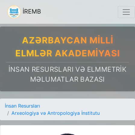
İREMB
AZƏRBAYCAN MILLI
ELMLƏR AKADEMIYASI
İNSAN RESURSLARI VƏ ELMMETRIK
MƏLUMATLAR BAZASI
İnsan Resursları
Arxeologiya və Antropologiya İnstitutu