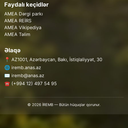
Faydalı keçidlər
AMEA Dərgi parkı
AMEA REİRS
AMEA Vikipediya
AMEA Təlim
Əlaqə
📍 AZ1001, Azərbaycan, Bakı, İstiqlaliyyət, 30
🌐 iremb.anas.az
✉️ iremb@anas.az
☎️ (+994 12) 497 54 95
© 2026 İREMB — Bütün hüquqlar qorunur.