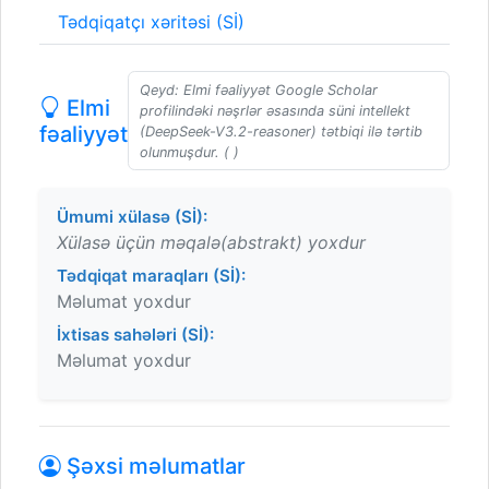
Tədqiqatçı xəritəsi (Sİ)
Qeyd: Elmi fəaliyyət Google Scholar
Elmi
profilindəki nəşrlər əsasında süni intellekt
fəaliyyət
(DeepSeek-V3.2-reasoner) tətbiqi ilə tərtib
olunmuşdur. ( )
Ümumi xülasə (Sİ):
Xülasə üçün məqalə(abstrakt) yoxdur
Tədqiqat maraqları (Sİ):
Məlumat yoxdur
İxtisas sahələri (Sİ):
Məlumat yoxdur
Şəxsi məlumatlar