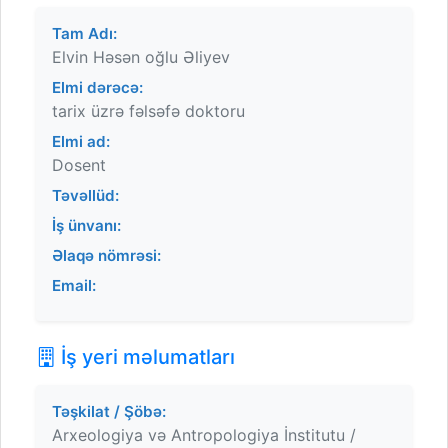
Tam Adı:
Elvin Həsən oğlu Əliyev
Elmi dərəcə:
tarix üzrə fəlsəfə doktoru
Elmi ad:
Dosent
Təvəllüd:
İş ünvanı:
Əlaqə nömrəsi:
Email:
İş yeri məlumatları
Təşkilat / Şöbə:
Arxeologiya və Antropologiya İnstitutu /