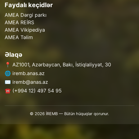
Faydalı keçidlər
AMEA Dərgi parkı
AMEA REİRS
AMEA Vikipediya
AMEA Təlim
Əlaqə
📍 AZ1001, Azərbaycan, Bakı, İstiqlaliyyət, 30
🌐 iremb.anas.az
✉️ iremb@anas.az
☎️ (+994 12) 497 54 95
© 2026 İREMB — Bütün hüquqlar qorunur.