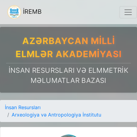
İREMB
AZƏRBAYCAN MILLI
ELMLƏR AKADEMIYASI
İNSAN RESURSLARI VƏ ELMMETRIK
MƏLUMATLAR BAZASI
İnsan Resursları
Arxeologiya və Antropologiya İnstitutu