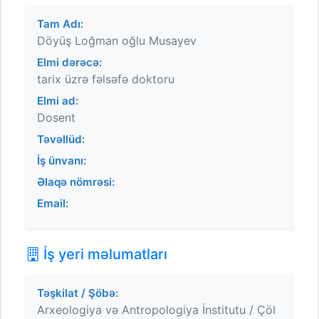
Tam Adı:
Döyüş Loğman oğlu Musayev
Elmi dərəcə:
tarix üzrə fəlsəfə doktoru
Elmi ad:
Dosent
Təvəllüd:
İş ünvanı:
Əlaqə nömrəsi:
Email:
İş yeri məlumatları
Təşkilat / Şöbə:
Arxeologiya və Antropologiya İnstitutu / Çöl