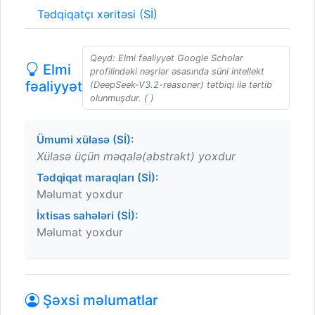
Tədqiqatçı xəritəsi (Sİ)
Qeyd: Elmi fəaliyyət Google Scholar
Elmi
profilindəki nəşrlər əsasında süni intellekt
fəaliyyət
(DeepSeek-V3.2-reasoner) tətbiqi ilə tərtib
olunmuşdur. ( )
Ümumi xülasə (Sİ):
Xülasə üçün məqalə(abstrakt) yoxdur
Tədqiqat maraqları (Sİ):
Məlumat yoxdur
İxtisas sahələri (Sİ):
Məlumat yoxdur
Şəxsi məlumatlar