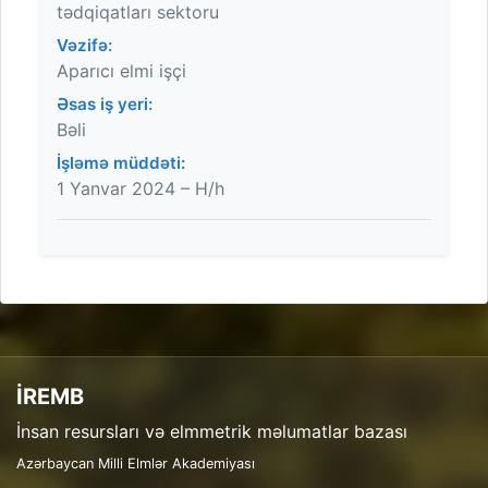
tədqiqatları sektoru
Vəzifə:
Aparıcı elmi işçi
Əsas iş yeri:
Bəli
İşləmə müddəti:
1 Yanvar 2024 – H/h
İREMB
İnsan resursları və elmmetrik məlumatlar bazası
Azərbaycan Milli Elmlər Akademiyası