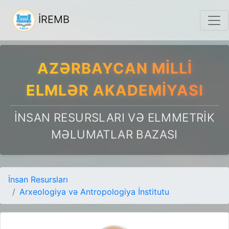
İREMB
AZƏRBAYCAN MILLI
ELMLƏR AKADEMIYASI
İNSAN RESURSLARI VƏ ELMMETRIK
MƏLUMATLAR BAZASI
İnsan Resursları
Arxeologiya və Antropologiya İnstitutu