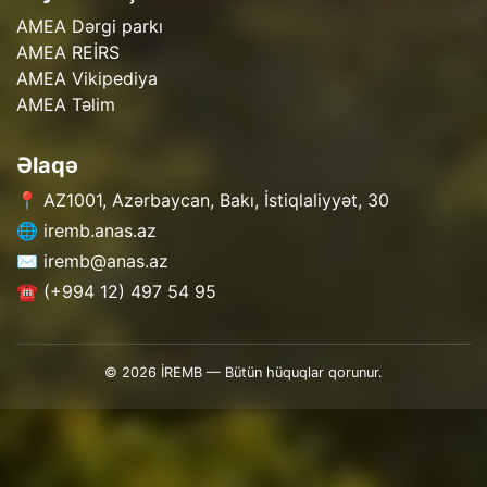
AMEA Dərgi parkı
AMEA REİRS
AMEA Vikipediya
AMEA Təlim
Əlaqə
📍 AZ1001, Azərbaycan, Bakı, İstiqlaliyyət, 30
🌐 iremb.anas.az
✉️ iremb@anas.az
☎️ (+994 12) 497 54 95
© 2026 İREMB — Bütün hüquqlar qorunur.