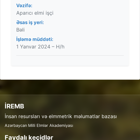
Vəzifə:
Aparıcı elmi işçi
Əsas iş yeri:
Bəli
İşləmə müddəti:
1 Yanvar 2024 – H/h
İREMB
İnsan resursları və elmmetrik məlumatlar bazası
Azərbaycan Milli Elmlər Akademiyası
Faydalı keçidlər