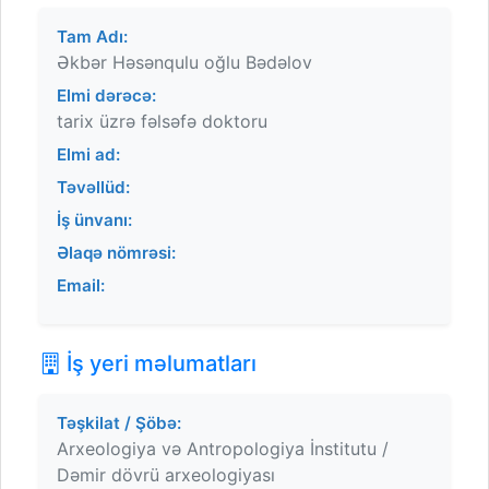
Tam Adı:
Əkbər Həsənqulu oğlu Bədəlov
Elmi dərəcə:
tarix üzrə fəlsəfə doktoru
Elmi ad:
Təvəllüd:
İş ünvanı:
Əlaqə nömrəsi:
Email:
İş yeri məlumatları
Təşkilat / Şöbə:
Arxeologiya və Antropologiya İnstitutu /
Dəmir dövrü arxeologiyası