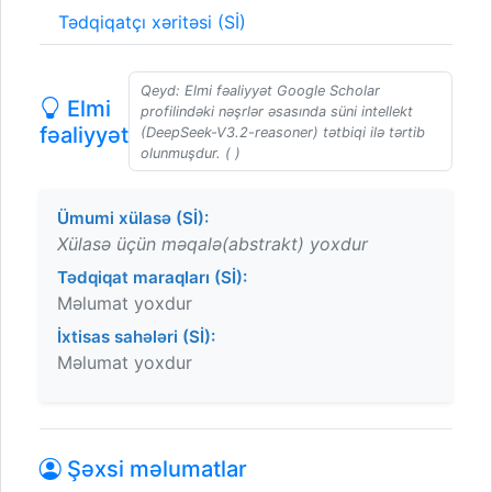
Tədqiqatçı xəritəsi (Sİ)
Qeyd: Elmi fəaliyyət Google Scholar
Elmi
profilindəki nəşrlər əsasında süni intellekt
fəaliyyət
(DeepSeek-V3.2-reasoner) tətbiqi ilə tərtib
olunmuşdur. ( )
Ümumi xülasə (Sİ):
Xülasə üçün məqalə(abstrakt) yoxdur
Tədqiqat maraqları (Sİ):
Məlumat yoxdur
İxtisas sahələri (Sİ):
Məlumat yoxdur
Şəxsi məlumatlar