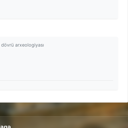
r dövrü arxeologiyası
laqə