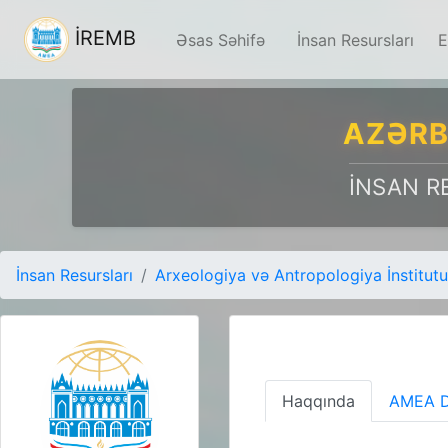
İREMB
Əsas Səhifə
İnsan Resursları
E
AZƏRB
İNSAN R
İnsan Resursları
Arxeologiya və Antropologiya İnstitutu
Haqqında
AMEA D