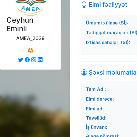
Elmi fəaliyyət
Ceyhun
Ümumi xülasə (Sİ):
Eminli
Tədqiqat maraqları (Sİ)
AMEA_2039
İxtisas sahələri (Sİ):
Şəxsi məlumatla
Tam Adı:
Elmi dərəcə:
Elmi ad:
Təvəllüd:
İş ünvanı:
Əlaqə nömrəsi: