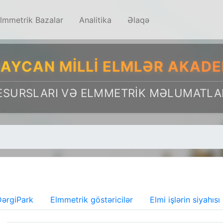
lmmetrik Bazalar
Analitika
Əlaqə
AYCAN MILLI ELMLƏR AKADE
ESURSLARI VƏ ELMMETRIK MƏLUMATLA
ərgiPark
Elmmetrik göstəricilər
Elmi işlərin siyahısı