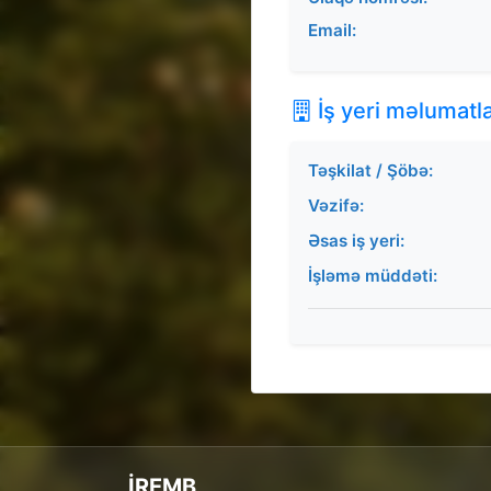
Email:
İş yeri məlumatla
Təşkilat / Şöbə:
Vəzifə:
Əsas iş yeri:
İşləmə müddəti:
İREMB