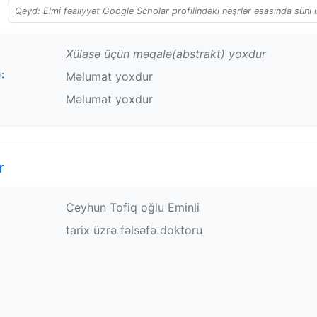
Qeyd: Elmi fəaliyyət Google Scholar profilindəki nəşrlər əsasında süni i
Xülasə üçün məqalə(abstrakt) yoxdur
:
Məlumat yoxdur
Məlumat yoxdur
r
Ceyhun Tofiq oğlu Eminli
tarix üzrə fəlsəfə doktoru