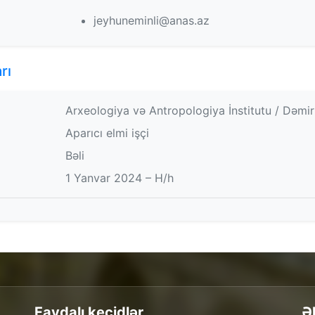
jeyhuneminli@anas.az
rı
Arxeologiya və Antropologiya İnstitutu / Dəmi
Aparıcı elmi işçi
Bəli
1 Yanvar 2024 – H/h
Faydalı keçidlər
Ə