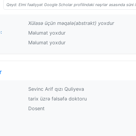
Qeyd: Elmi fəaliyyət Google Scholar profilindəki nəşrlər əsasında süni i
Xülasə üçün məqalə(abstrakt) yoxdur
:
Məlumat yoxdur
Məlumat yoxdur
r
Sevinc Arif qızı Quliyeva
tarix üzrə fəlsəfə doktoru
Dosent