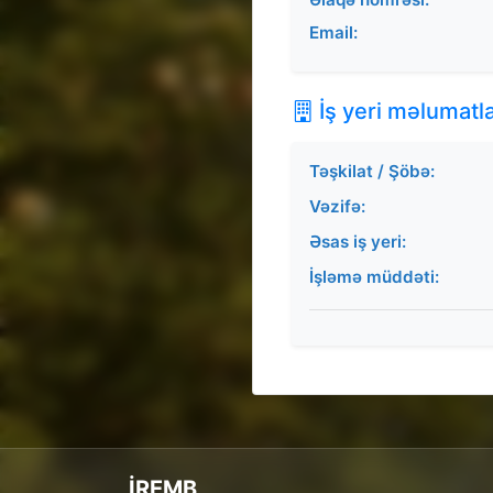
Email:
İş yeri məlumatla
Təşkilat / Şöbə:
Vəzifə:
Əsas iş yeri:
İşləmə müddəti:
İREMB