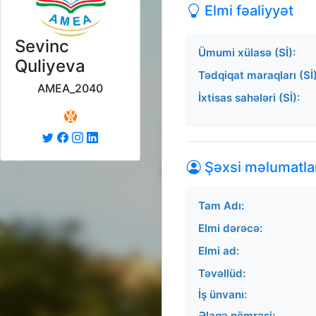
Elmi fəaliyyət
Sevinc
Ümumi xülasə (Sİ):
Quliyeva
Tədqiqat maraqları (Sİ)
AMEA_2040
İxtisas sahələri (Sİ):
Şəxsi məlumatla
Tam Adı:
Elmi dərəcə:
Elmi ad:
Təvəllüd:
İş ünvanı:
Əlaqə nömrəsi: