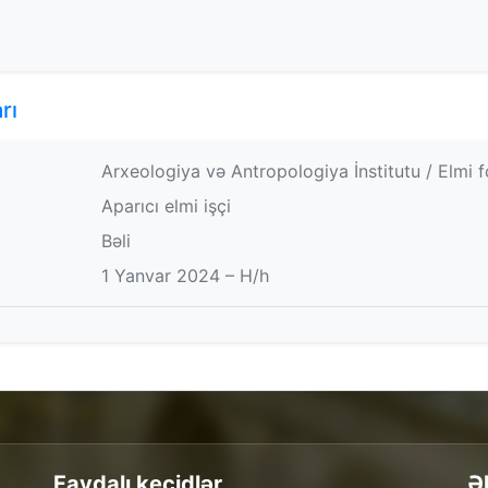
rı
Arxeologiya və Antropologiya İnstitutu / Elmi 
Aparıcı elmi işçi
Bəli
1 Yanvar 2024 – H/h
Faydalı keçidlər
Ə