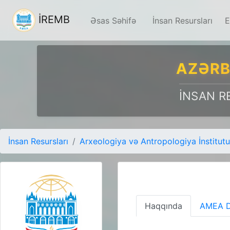
İREMB
Əsas Səhifə
İnsan Resursları
E
AZƏRB
İNSAN R
İnsan Resursları
Arxeologiya və Antropologiya İnstitutu
Haqqında
AMEA D