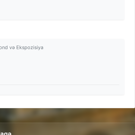
fond və Ekspozisiya
laqə