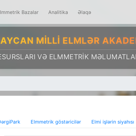
lmmetrik Bazalar
Analitika
Əlaqə
AYCAN MILLI ELMLƏR AKADE
ESURSLARI VƏ ELMMETRIK MƏLUMATLA
ərgiPark
Elmmetrik göstəricilər
Elmi işlərin siyahısı