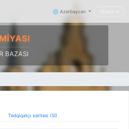
🌐 Azərbaycan
Daxil ol
MIYASI
R BAZASI
Tədqiqatçı xəritəsi (Sİ)