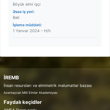
Böyük elmi işçi
Əsas iş yeri:
Bəli
İşləmə müddəti:
1 Yanvar 2024 – H/h
İREMB
İnsan resursları və elmmetrik məlumatlar bazası
Azərbaycan Milli Elmlər Akademiyası
Faydalı keçidlər