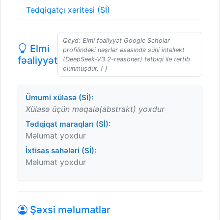
Tədqiqatçı xəritəsi (Sİ)
Qeyd: Elmi fəaliyyət Google Scholar
Elmi
profilindəki nəşrlər əsasında süni intellekt
fəaliyyət
(DeepSeek-V3.2-reasoner) tətbiqi ilə tərtib
olunmuşdur. ( )
Ümumi xülasə (Sİ):
Xülasə üçün məqalə(abstrakt) yoxdur
Tədqiqat maraqları (Sİ):
Məlumat yoxdur
İxtisas sahələri (Sİ):
Məlumat yoxdur
Şəxsi məlumatlar