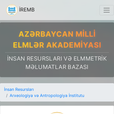
İREMB
AZƏRBAYCAN MILLI
ELMLƏR AKADEMIYASI
İNSAN RESURSLARI VƏ ELMMETRIK
MƏLUMATLAR BAZASI
İnsan Resursları
Arxeologiya və Antropologiya İnstitutu