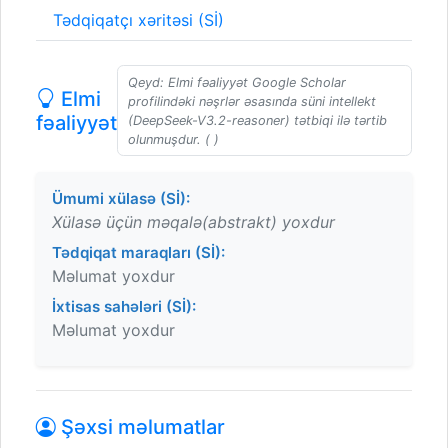
Tədqiqatçı xəritəsi (Sİ)
Qeyd: Elmi fəaliyyət Google Scholar
Elmi
profilindəki nəşrlər əsasında süni intellekt
fəaliyyət
(DeepSeek-V3.2-reasoner) tətbiqi ilə tərtib
olunmuşdur. ( )
Ümumi xülasə (Sİ):
Xülasə üçün məqalə(abstrakt) yoxdur
Tədqiqat maraqları (Sİ):
Məlumat yoxdur
İxtisas sahələri (Sİ):
Məlumat yoxdur
Şəxsi məlumatlar