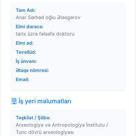
Tam Adı:
Anar Sərhəd oğlu Ələsgərov
Elmi dərəcə:
tarix üzrə fəlsəfə doktoru
Elmi ad:
Təvəllüd:
İş ünvanı:
Əlaqə nömrəsi:
Email:
İş yeri məlumatları
Təşkilat / Şöbə:
Arxeologiya və Antropologiya İnstitutu /
Tunc dövrü arxeologiyası