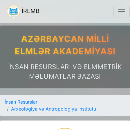
İREMB
AZƏRBAYCAN MILLI
ELMLƏR AKADEMIYASI
İNSAN RESURSLARI VƏ ELMMETRIK
MƏLUMATLAR BAZASI
İnsan Resursları
Arxeologiya və Antropologiya İnstitutu