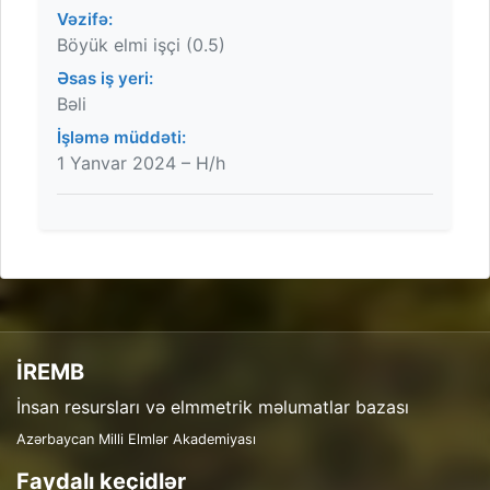
Vəzifə:
Böyük elmi işçi (0.5)
Əsas iş yeri:
Bəli
İşləmə müddəti:
1 Yanvar 2024 – H/h
İREMB
İnsan resursları və elmmetrik məlumatlar bazası
Azərbaycan Milli Elmlər Akademiyası
Faydalı keçidlər