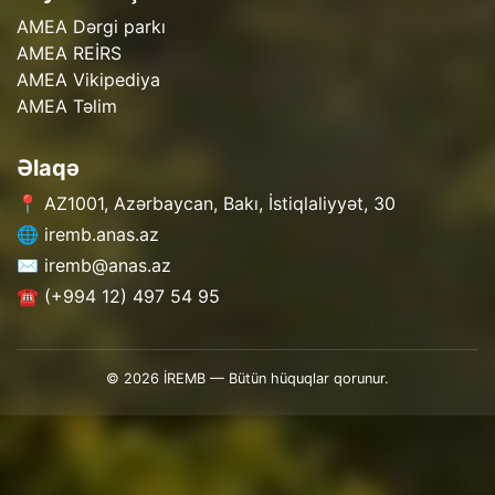
AMEA Dərgi parkı
AMEA REİRS
AMEA Vikipediya
AMEA Təlim
Əlaqə
📍 AZ1001, Azərbaycan, Bakı, İstiqlaliyyət, 30
🌐 iremb.anas.az
✉️ iremb@anas.az
☎️ (+994 12) 497 54 95
© 2026 İREMB — Bütün hüquqlar qorunur.