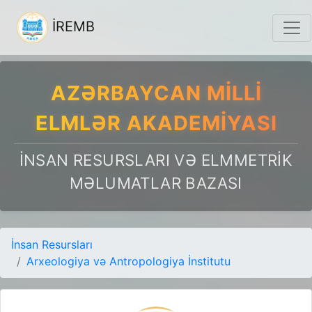
İREMB
AZƏRBAYCAN MILLI
ELMLƏR AKADEMIYASI
İNSAN RESURSLARI VƏ ELMMETRIK
MƏLUMATLAR BAZASI
İnsan Resursları
Arxeologiya və Antropologiya İnstitutu