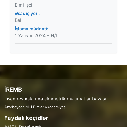
Elmi işçi
Əsas iş yeri:
Bəli
İşləmə müddəti:
1 Yanvar 2024 – H/h
İREMB
İnsan resursları və elmmetrik məlumatlar bazası
Azərbaycan Milli Elmlər Akademiyası
Faydalı keçidlər