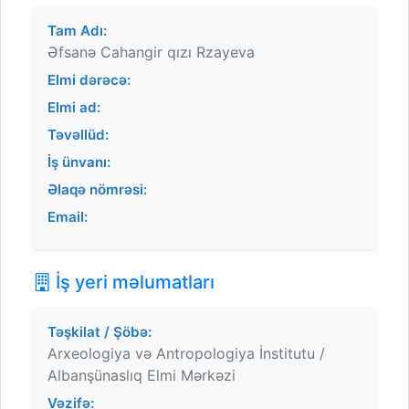
Tam Adı:
Əfsanə Cahangir qızı Rzayeva
Elmi dərəcə:
Elmi ad:
Təvəllüd:
İş ünvanı:
Əlaqə nömrəsi:
Email:
İş yeri məlumatları
Təşkilat / Şöbə:
Arxeologiya və Antropologiya İnstitutu /
Albanşünaslıq Elmi Mərkəzi
Vəzifə: