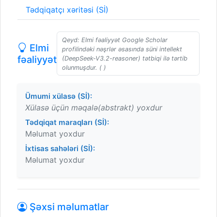
Tədqiqatçı xəritəsi (Sİ)
Qeyd: Elmi fəaliyyət Google Scholar
Elmi
profilindəki nəşrlər əsasında süni intellekt
fəaliyyət
(DeepSeek-V3.2-reasoner) tətbiqi ilə tərtib
olunmuşdur. ( )
Ümumi xülasə (Sİ):
Xülasə üçün məqalə(abstrakt) yoxdur
Tədqiqat maraqları (Sİ):
Məlumat yoxdur
İxtisas sahələri (Sİ):
Məlumat yoxdur
Şəxsi məlumatlar