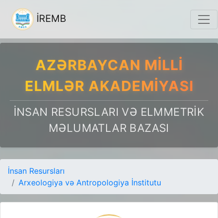
İREMB
AZƏRBAYCAN MILLI
ELMLƏR AKADEMIYASI
İNSAN RESURSLARI VƏ ELMMETRIK
MƏLUMATLAR BAZASI
İnsan Resursları
Arxeologiya və Antropologiya İnstitutu