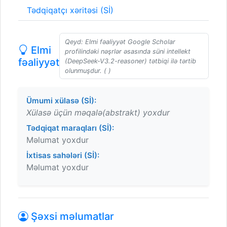
Tədqiqatçı xəritəsi (Sİ)
Qeyd: Elmi fəaliyyət Google Scholar
Elmi
profilindəki nəşrlər əsasında süni intellekt
fəaliyyət
(DeepSeek-V3.2-reasoner) tətbiqi ilə tərtib
olunmuşdur. ( )
Ümumi xülasə (Sİ):
Xülasə üçün məqalə(abstrakt) yoxdur
Tədqiqat maraqları (Sİ):
Məlumat yoxdur
İxtisas sahələri (Sİ):
Məlumat yoxdur
Şəxsi məlumatlar