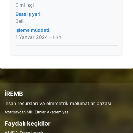
Elmi işçi
Əsas iş yeri:
Bəli
İşləmə müddəti:
1 Yanvar 2024 – H/h
İREMB
İnsan resursları və elmmetrik məlumatlar bazası
Azərbaycan Milli Elmlər Akademiyası
Faydalı keçidlər