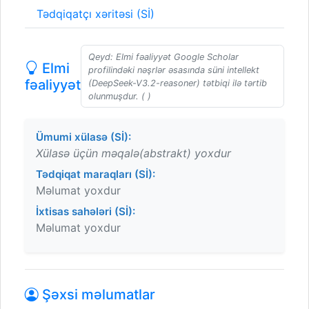
Tədqiqatçı xəritəsi (Sİ)
Qeyd: Elmi fəaliyyət Google Scholar
Elmi
profilindəki nəşrlər əsasında süni intellekt
fəaliyyət
(DeepSeek-V3.2-reasoner) tətbiqi ilə tərtib
olunmuşdur. ( )
Ümumi xülasə (Sİ):
Xülasə üçün məqalə(abstrakt) yoxdur
Tədqiqat maraqları (Sİ):
Məlumat yoxdur
İxtisas sahələri (Sİ):
Məlumat yoxdur
Şəxsi məlumatlar