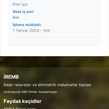
Elmi işçi
Əsas iş yeri:
Bəli
İşləmə müddəti:
1 Yanvar 2024 – H/h
İREMB
İnsan resursları və elmmetrik məlumatlar bazası
Azərbaycan Milli Elmlər Akademiyası
Faydalı keçidlər