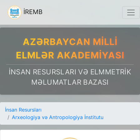
İREMB
AZƏRBAYCAN MILLI
ELMLƏR AKADEMIYASI
İNSAN RESURSLARI VƏ ELMMETRIK
MƏLUMATLAR BAZASI
İnsan Resursları
Arxeologiya və Antropologiya İnstitutu