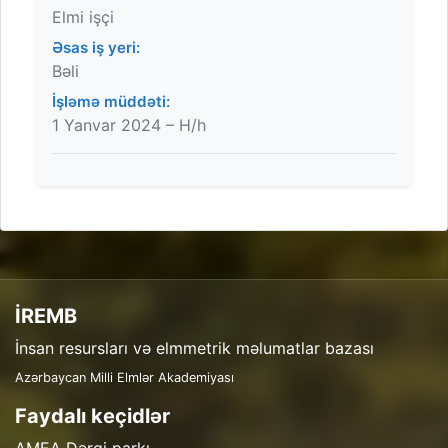
Elmi işçi
Əsas iş yeri:
Bəli
İşləmə müddəti:
1 Yanvar 2024 – H/h
İREMB
İnsan resursları və elmmetrik məlumatlar bazası
Azərbaycan Milli Elmlər Akademiyası
Faydalı keçidlər