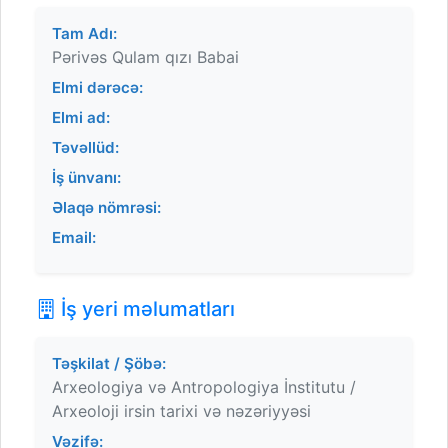
Tam Adı:
Pərivəs Qulam qızı Babai
Elmi dərəcə:
Elmi ad:
Təvəllüd:
İş ünvanı:
Əlaqə nömrəsi:
Email:
İş yeri məlumatları
Təşkilat / Şöbə:
Arxeologiya və Antropologiya İnstitutu /
Arxeoloji irsin tarixi və nəzəriyyəsi
Vəzifə: