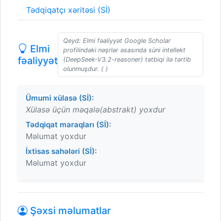
Tədqiqatçı xəritəsi (Sİ)
Qeyd: Elmi fəaliyyət Google Scholar
Elmi
profilindəki nəşrlər əsasında süni intellekt
fəaliyyət
(DeepSeek-V3.2-reasoner) tətbiqi ilə tərtib
olunmuşdur. ( )
Ümumi xülasə (Sİ):
Xülasə üçün məqalə(abstrakt) yoxdur
Tədqiqat maraqları (Sİ):
Məlumat yoxdur
İxtisas sahələri (Sİ):
Məlumat yoxdur
Şəxsi məlumatlar