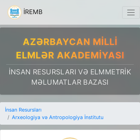
İREMB
AZƏRBAYCAN MILLI
ELMLƏR AKADEMIYASI
İNSAN RESURSLARI VƏ ELMMETRIK
MƏLUMATLAR BAZASI
İnsan Resursları
Arxeologiya və Antropologiya İnstitutu