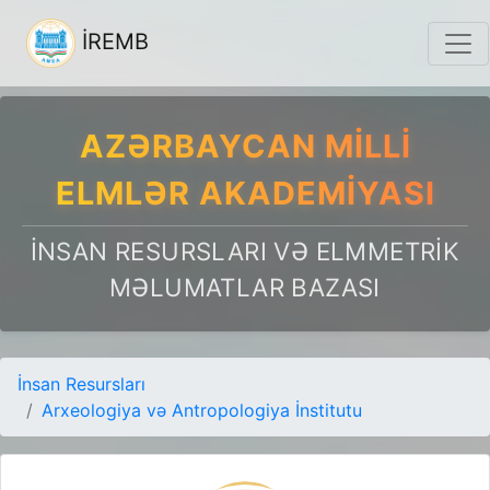
İREMB
AZƏRBAYCAN MILLI
ELMLƏR AKADEMIYASI
İNSAN RESURSLARI VƏ ELMMETRIK
MƏLUMATLAR BAZASI
İnsan Resursları
Arxeologiya və Antropologiya İnstitutu