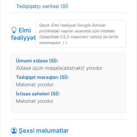
Tədqiqatçı xəritəsi (Sİ)
Qeyd: Elmi fəaliyyət Google Scholar
Elmi
profilindəki nəşrlər əsasında süni intellekt
fəaliyyət
(DeepSeek-V3.2-reasoner) tətbiqi ilə tərtib
olunmuşdur. ( )
Ümumi xülasə (Sİ):
Xülasə üçün məqalə(abstrakt) yoxdur
Tədqiqat maraqları (Sİ):
Məlumat yoxdur
İxtisas sahələri (Sİ):
Məlumat yoxdur
Şəxsi məlumatlar