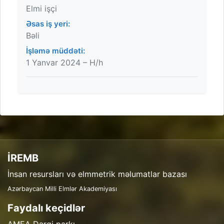
Elmi işçi
Əsas iş yeri:
Bəli
İşləmə müddəti:
1 Yanvar 2024 – H/h
İREMB
İnsan resursları və elmmetrik məlumatlar bazası
Azərbaycan Milli Elmlər Akademiyası
Faydalı keçidlər