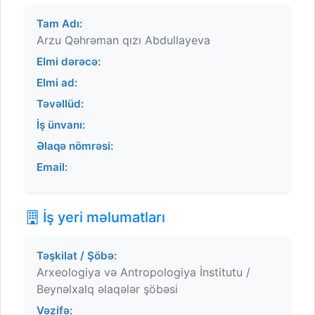
Tam Adı:
Arzu Qəhrəman qızı Abdullayeva
Elmi dərəcə:
Elmi ad:
Təvəllüd:
İş ünvanı:
Əlaqə nömrəsi:
Email:
İş yeri məlumatları
Təşkilat / Şöbə:
Arxeologiya və Antropologiya İnstitutu /
Beynəlxalq əlaqələr şöbəsi
Vəzifə: