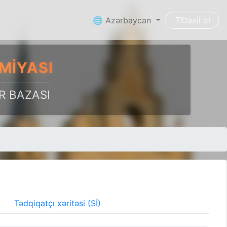
🌐 Azərbaycan
Daxil ol
MIYASI
R BAZASI
Tədqiqatçı xəritəsi (Sİ)