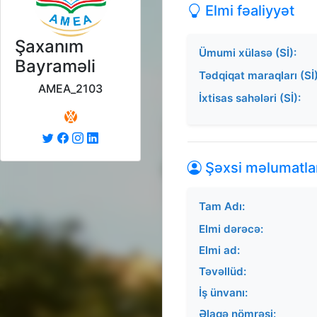
Elmi fəaliyyət
Şaxanım
Ümumi xülasə (Sİ):
Bayraməli
Tədqiqat maraqları (Sİ)
AMEA_2103
İxtisas sahələri (Sİ):
Şəxsi məlumatla
Tam Adı:
Elmi dərəcə:
Elmi ad:
Təvəllüd:
İş ünvanı:
Əlaqə nömrəsi: