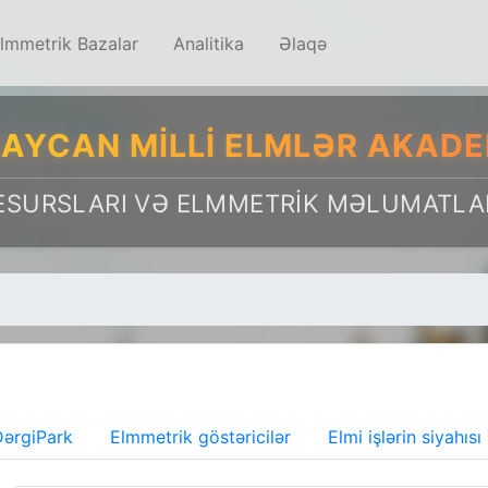
lmmetrik Bazalar
Analitika
Əlaqə
AYCAN MILLI ELMLƏR AKADE
ESURSLARI VƏ ELMMETRIK MƏLUMATLA
ərgiPark
Elmmetrik göstəricilər
Elmi işlərin siyahısı