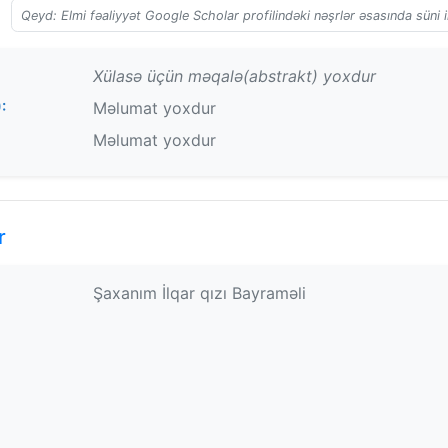
Qeyd: Elmi fəaliyyət Google Scholar profilindəki nəşrlər əsasında süni i
Xülasə üçün məqalə(abstrakt) yoxdur
:
Məlumat yoxdur
Məlumat yoxdur
r
Şaxanım İlqar qızı Bayraməli