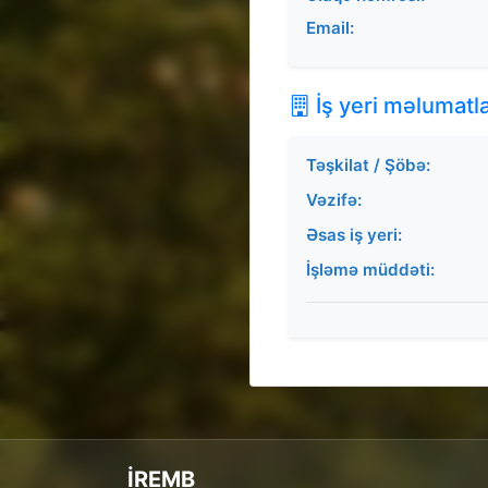
Email:
İş yeri məlumatla
Təşkilat / Şöbə:
Vəzifə:
Əsas iş yeri:
İşləmə müddəti:
İREMB