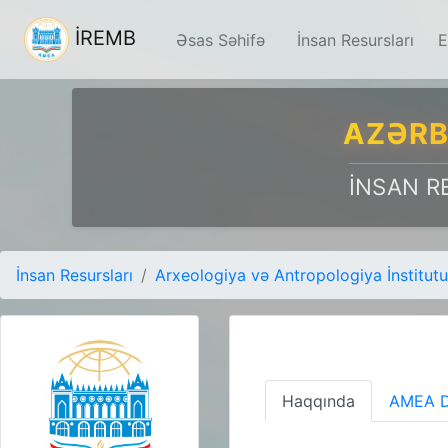
İREMB
Əsas Səhifə
İnsan Resursları
E
AZƏRB
İNSAN R
İnsan Resursları
Arxeologiya və Antropologiya İnstitutu
Haqqında
AMEA D