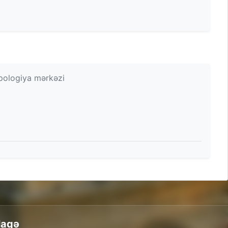
opologiya mərkəzi
laqə