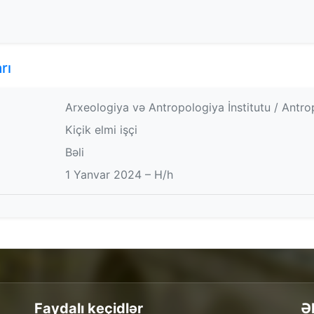
rı
Arxeologiya və Antropologiya İnstitutu / Antr
Kiçik elmi işçi
Bəli
1 Yanvar 2024 – H/h
Faydalı keçidlər
Ə