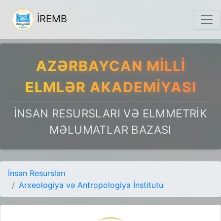
İREMB
AZƏRBAYCAN MILLI
ELMLƏR AKADEMIYASI
İNSAN RESURSLARI VƏ ELMMETRIK
MƏLUMATLAR BAZASI
İnsan Resursları
Arxeologiya və Antropologiya İnstitutu