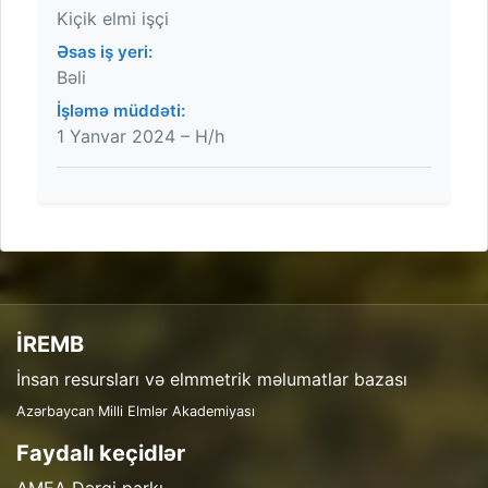
Kiçik elmi işçi
Əsas iş yeri:
Bəli
İşləmə müddəti:
1 Yanvar 2024 – H/h
İREMB
İnsan resursları və elmmetrik məlumatlar bazası
Azərbaycan Milli Elmlər Akademiyası
Faydalı keçidlər