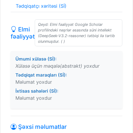
Tədqiqatçı xəritəsi (Sİ)
Qeyd: Elmi fəaliyyət Google Scholar
Elmi
profilindəki nəşrlər əsasında süni intellekt
fəaliyyət
(DeepSeek-V3.2-reasoner) tətbiqi ilə tərtib
olunmuşdur. ( )
Ümumi xülasə (Sİ):
Xülasə üçün məqalə(abstrakt) yoxdur
Tədqiqat maraqları (Sİ):
Məlumat yoxdur
İxtisas sahələri (Sİ):
Məlumat yoxdur
Şəxsi məlumatlar