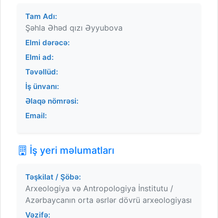
Tam Adı:
Şəhla Əhəd qızı Əyyubova
Elmi dərəcə:
Elmi ad:
Təvəllüd:
İş ünvanı:
Əlaqə nömrəsi:
Email:
İş yeri məlumatları
Təşkilat / Şöbə:
Arxeologiya və Antropologiya İnstitutu /
Azərbaycanın orta əsrlər dövrü arxeologiyası
Vəzifə: