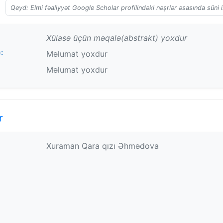
Qeyd: Elmi fəaliyyət Google Scholar profilindəki nəşrlər əsasında süni i
Xülasə üçün məqalə(abstrakt) yoxdur
:
Məlumat yoxdur
Məlumat yoxdur
r
Xuraman Qara qızı Əhmədova