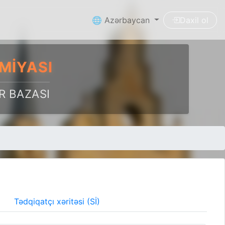
🌐 Azərbaycan
Daxil ol
MIYASI
R BAZASI
Tədqiqatçı xəritəsi (Sİ)