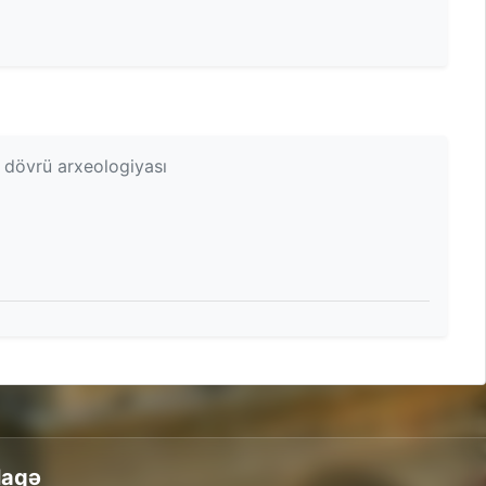
r dövrü arxeologiyası
laqə