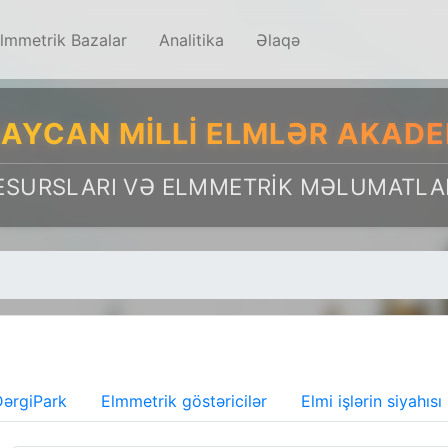
lmmetrik Bazalar
Analitika
Əlaqə
AYCAN MILLI ELMLƏR AKADE
ESURSLARI VƏ ELMMETRIK MƏLUMATLA
ərgiPark
Elmmetrik göstəricilər
Elmi işlərin siyahısı