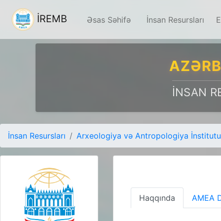
İREMB
Əsas Səhifə
İnsan Resursları
E
AZƏRB
İNSAN R
İnsan Resursları
Arxeologiya və Antropologiya İnstitutu
Haqqında
AMEA D