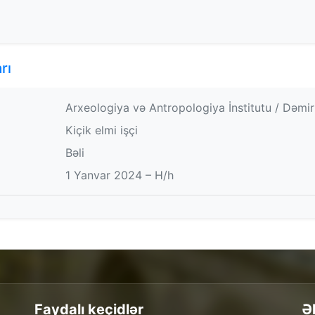
rı
Arxeologiya və Antropologiya İnstitutu / Dəmi
Kiçik elmi işçi
Bəli
1 Yanvar 2024 – H/h
Faydalı keçidlər
Ə