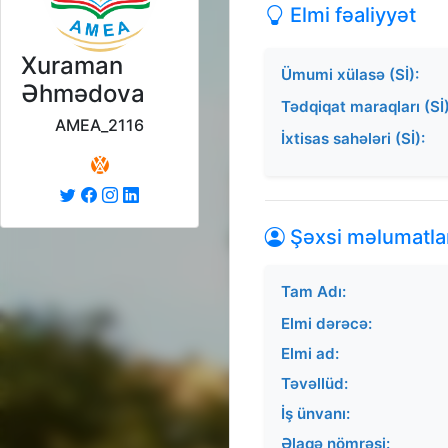
Elmi fəaliyyət
Xuraman
Ümumi xülasə (Sİ):
Əhmədova
Tədqiqat maraqları (Sİ)
AMEA_2116
İxtisas sahələri (Sİ):
Şəxsi məlumatla
Tam Adı:
Elmi dərəcə:
Elmi ad:
Təvəllüd:
İş ünvanı:
Əlaqə nömrəsi: