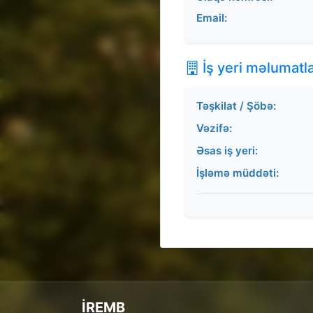
Email:
İş yeri məlumatla
Təşkilat / Şöbə:
Vəzifə:
Əsas iş yeri:
İşləmə müddəti:
İREMB