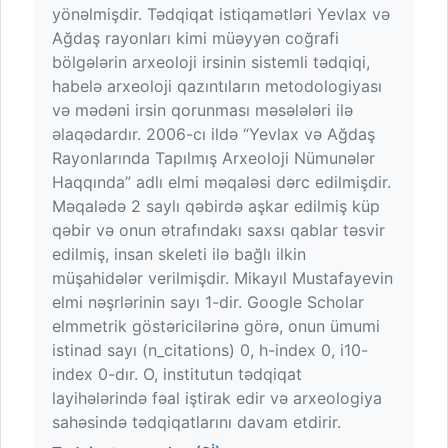
yönəlmişdir. Tədqiqat istiqamətləri Yevlax və
Ağdaş rayonları kimi müəyyən coğrafi
bölgələrin arxeoloji irsinin sistemli tədqiqi,
habelə arxeoloji qazıntıların metodologiyası
və mədəni irsin qorunması məsələləri ilə
əlaqədardır. 2006-cı ildə “Yevlax və Ağdaş
Rayonlarında Tapılmış Arxeoloji Nümunələr
Haqqında” adlı elmi məqaləsi dərc edilmişdir.
Məqalədə 2 saylı qəbirdə aşkar edilmiş küp
qəbir və onun ətrafındakı saxsı qablar təsvir
edilmiş, insan skeleti ilə bağlı ilkin
müşahidələr verilmişdir. Mikayıl Mustafayevin
elmi nəşrlərinin sayı 1-dir. Google Scholar
elmmetrik göstəricilərinə görə, onun ümumi
istinad sayı (n_citations) 0, h-index 0, i10-
index 0-dır. O, institutun tədqiqat
layihələrində fəal iştirak edir və arxeologiya
sahəsində tədqiqatlarını davam etdirir.