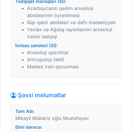
Tədqiqat maraqları (Sİ):
Azərbaycanın qədim arxeoloji
abidələrinin öyrənilməsi
Küp qəbir abidələri və dəfn mədəniyyəti
Yevlax və Ağdaş rayonlarının arxeoloji
irsinin tədqiqi
İxtisas sahələri (Sİ):
Arxeoloji qazıntılar
Antropoloji təhlil
Mədəni irsin qorunması
Şəxsi məlumatlar
Tam Adı:
Mikayil Mübariz oğlu Mustafayev
Elmi dərəcə: