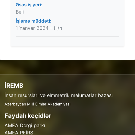
Əsas iş yeri:
Bəli
İşləmə müddəti:
1 Yanvar 2024 – H/h
İREMB
İnsan resursları və elmmetrik məlumatlar bazası
Azərbaycan Milli Elmlər Akademiyası
Faydalı keçidlər
AMEA Dərgi parkı
AMEA REİRS