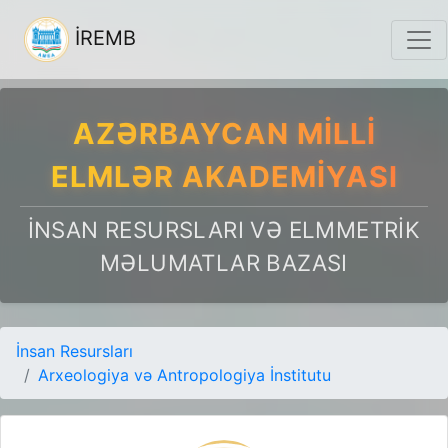
İREMB
AZƏRBAYCAN MILLI
ELMLƏR AKADEMIYASI
İNSAN RESURSLARI VƏ ELMMETRIK
MƏLUMATLAR BAZASI
İnsan Resursları
Arxeologiya və Antropologiya İnstitutu