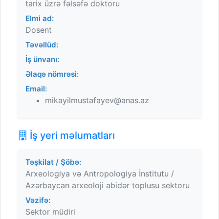
tarix üzrə fəlsəfə doktoru
Elmi ad:
Dosent
Təvəllüd:
İş ünvanı:
Əlaqə nömrəsi:
Email:
mikayilmustafayev@anas.az
İş yeri məlumatları
Təşkilat / Şöbə:
Arxeologiya və Antropologiya İnstitutu /
Azərbaycan arxeoloji abidər toplusu sektoru
Vəzifə:
Sektor müdiri