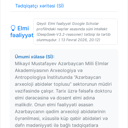
Tədqiqatçı xəritəsi (Sİ)
Qeyd: Elmi fəaliyyət Google Scholar
Elmi
profilindəki nəşrlər əsasında süni intellekt
fəaliyyət
(DeepSeek-V3.2-reasoner) tətbiqi ilə tərtib
olunmuşdur. ( 13 Fevral 2026, 20:12)
Ümumi xülasə (Sİ):
Mikayıl Mustafayev Azərbaycan Milli Elmlər
Akademiyasının Arxeologiya və
Antropologiya İnstitutunda “Azərbaycan
arxeoloji abidələr toplusu” sektorunun müdiri
vəzifəsində çalışır. Tarix üzrə fəlsəfə doktoru
elmi dərəcəsinə və dosent elmi adına
malikdir. Onun elmi fəaliyyəti əsasən
Azərbaycanın qədim arxeoloji abidələrinin
öyrənilməsi, xüsusilə küp qəbir abidələri və
dəfn mədəniyyəti ilə bağlı tədqiqatlara