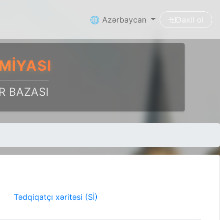
🌐 Azərbaycan
Daxil ol
MIYASI
R BAZASI
Tədqiqatçı xəritəsi (Sİ)