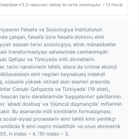
(DeepSeek-V3.2-reasoner) tətbiqi ilə tərtib olunmuşdur. ( 13 Fevral
yasının Fəlsəfə və Sosiologiya İnstitutunun
də çalışan, fəlsəfə üzrə fəlsəfə doktoru elmi
yyəti əsasən tarixi sosiologiya, etnik münasibətlər
asi transformasiyası sahələrində cəmlənmişdir.
ubi Qafqaz və Türkiyədə milli dövlətlərin
, tarixi narativlərin təhlili, eləcə də ictimai ekoloji
Mütəxəssisin elmi nəşrləri beynəlxalq indeksli
 xüsusilə yüksək istinad alan əsərləri arasında
iktlər Cənubi Qafqazda və Türkiyədə' (19 sitat),
baycan tarix dərsliklərində ‘başqalarının’ şəkillərinin
rixi: ‘əbədi dostluq’ və ‘ölümcül düşmənçilik’ miflərinin
əkir. Bu əsərlərdə milli kimliklərin formalaşması,
sosial-siyasi proseslərin elmi təhlili kimi yenilikçi
ilikdə 9 elmi nəşrin müəllifidir və onun elmmetrik
 55, h-index – 4, i10-index – 3.