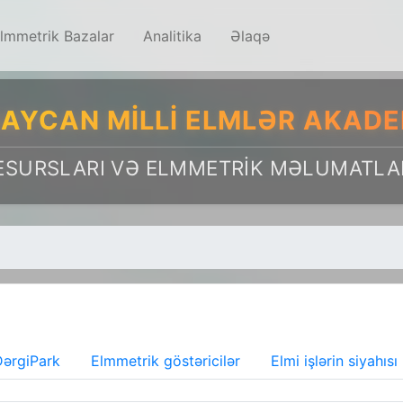
lmmetrik Bazalar
Analitika
Əlaqə
AYCAN MILLI ELMLƏR AKADE
ESURSLARI VƏ ELMMETRIK MƏLUMATLA
ərgiPark
Elmmetrik göstəricilər
Elmi işlərin siyahısı