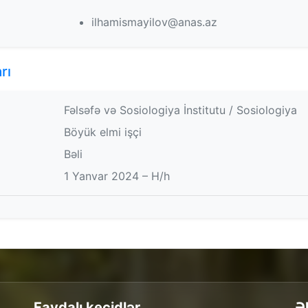
ilhamismayilov@anas.az
rı
Fəlsəfə və Sosiologiya İnstitutu / Sosiologiya
Böyük elmi işçi
Bəli
1 Yanvar 2024 – H/h
Faydalı keçidlər
Ə