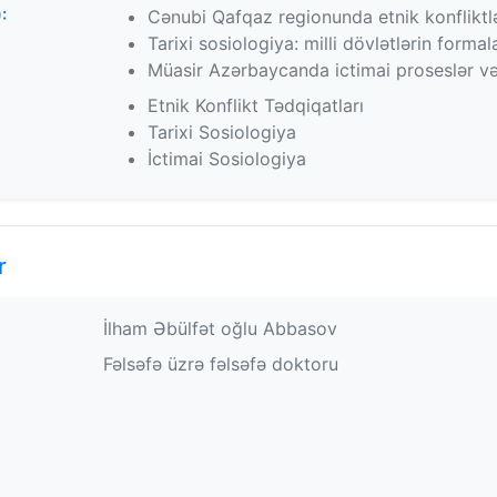
:
Cənubi Qafqaz regionunda etnik konfliktlə
Tarixi sosiologiya: milli dövlətlərin formal
Müasir Azərbaycanda ictimai proseslər və
Etnik Konflikt Tədqiqatları
Tarixi Sosiologiya
İctimai Sosiologiya
r
İlham Əbülfət oğlu Abbasov
Fəlsəfə üzrə fəlsəfə doktoru