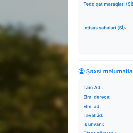
Tədqiqat maraqları (Sİ)
İxtisas sahələri (Sİ):
Şəxsi məlumatla
Tam Adı:
Elmi dərəcə:
Elmi ad:
Təvəllüd:
İş ünvanı: