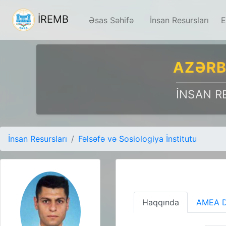
İREMB
Əsas Səhifə
İnsan Resursları
E
AZƏRB
İNSAN R
İnsan Resursları
Fəlsəfə və Sosiologiya İnstitutu
Haqqında
AMEA D