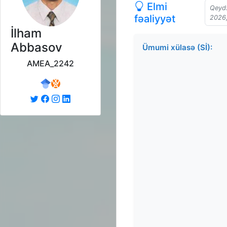
Elmi
Qeyd:
fəaliyyət
2026,
İlham
Abbasov
Ümumi xülasə (Sİ):
AMEA_2242