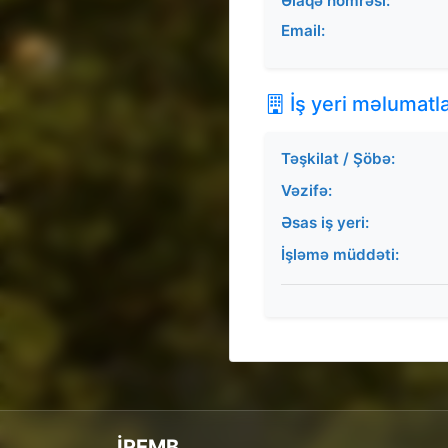
Əlaqə nömrəsi:
Email:
İş yeri məlumatla
Təşkilat / Şöbə:
Vəzifə:
Əsas iş yeri:
İşləmə müddəti:
İREMB