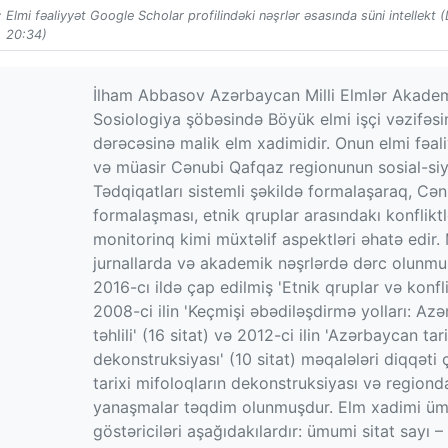
 Elmi fəaliyyət Google Scholar profilindəki nəşrlər əsasında süni intellekt 
 20:34)
İlham Abbasov Azərbaycan Milli Elmlər Akademi
Sosiologiya şöbəsində Böyük elmi işçi vəzifəsin
dərəcəsinə malik elm xadimidir. Onun elmi fəali
və müasir Cənubi Qafqaz regionunun sosial-siy
Tədqiqatları sistemli şəkildə formalaşaraq, Cən
formalaşması, etnik qruplar arasındakı konfliktlər
monitorinq kimi müxtəlif aspektləri əhatə edir. 
jurnallarda və akademik nəşrlərdə dərc olunmuş,
2016-cı ildə çap edilmiş 'Etnik qruplar və konfl
2008-ci ilin 'Keçmişi əbədiləşdirmə yolları: Azər
təhlili' (16 sitat) və 2012-ci ilin 'Azərbaycan ta
dekonstruksiyası' (10 sitat) məqalələri diqqəti ç
tarixi mifoloqların dekonstruksiyası və regionda 
yanaşmalar təqdim olunmuşdur. Elm xadimi ümum
göstəriciləri aşağıdakılardır: ümumi sitat sayı –