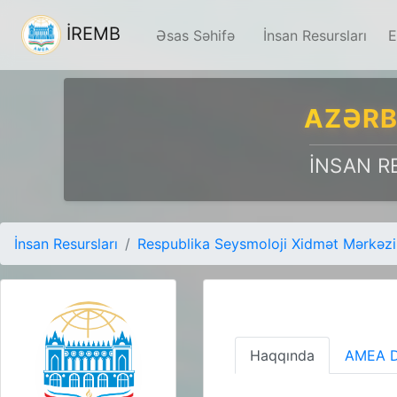
İREMB
Əsas Səhifə
İnsan Resursları
E
AZƏRB
İNSAN R
İnsan Resursları
Respublika Seysmoloji Xidmət Mərkəzi
Haqqında
AMEA D