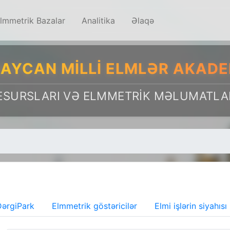
lmmetrik Bazalar
Analitika
Əlaqə
AYCAN MILLI ELMLƏR AKADE
ESURSLARI VƏ ELMMETRIK MƏLUMATLA
ərgiPark
Elmmetrik göstəricilər
Elmi işlərin siyahısı