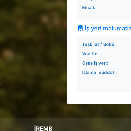
Email:
İş yeri məlumatla
Təşkilat / Şöbə:
Vəzifə:
Əsas iş yeri:
İşləmə müddəti:
İREMB