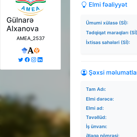
Elmi fəaliyyət
Gülnarə
Ümumi xülasə (Sİ):
Alxanova
Tədqiqat maraqları (Sİ)
AMEA_2537
İxtisas sahələri (Sİ):
Şəxsi məlumatla
Tam Adı:
Elmi dərəcə:
Elmi ad:
Təvəllüd:
İş ünvanı:
Əlaqə nömrəsi: