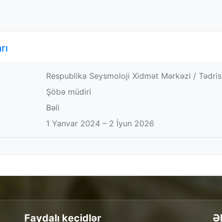
rı
Respublika Seysmoloji Xidmət Mərkəzi / Tədris
Şöbə müdiri
Bəli
1 Yanvar 2024 – 2 İyun 2026
Faydalı keçidlər
Ə