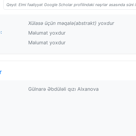
Qeyd: Elmi fəaliyyət Google Scholar profilindəki nəşrlər əsasında süni i
Xülasə üçün məqalə(abstrakt) yoxdur
:
Məlumat yoxdur
Məlumat yoxdur
r
Gülnarə Əbdüləli qızı Alxanova