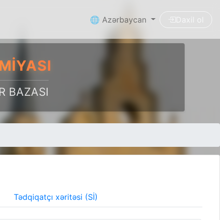
🌐 Azərbaycan
Daxil ol
MIYASI
R BAZASI
Tədqiqatçı xəritəsi (Sİ)