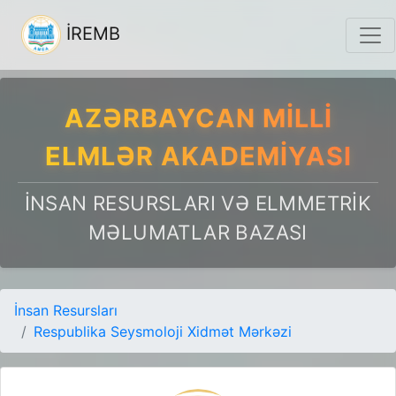
İREMB
AZƏRBAYCAN MILLI
ELMLƏR AKADEMIYASI
İNSAN RESURSLARI VƏ ELMMETRIK
MƏLUMATLAR BAZASI
İnsan Resursları
Respublika Seysmoloji Xidmət Mərkəzi