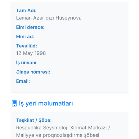
Tam Adı:
Ləman Azər qızı Hüseynova
Elmi dərəcə:
Elmi ad:
Təvəllüd:
12 May 1998
İş ünvanı:
Əlaqə nömrəsi:
Email:
İş yeri məlumatları
Təşkilat / Şöbə:
Respublika Seysmoloji Xidmət Mərkəzi /
Maliyyə və proqnozlaşdırma şöbəsi