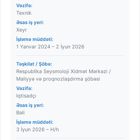
Vəzifə:
Texnik
Əsas iş yeri:
Xeyr
İşləmə müddəti:
1 Yanvar 2024 – 2 İyun 2026
Təşkilat / Şöbə:
Respublika Seysmoloji Xidmət Mərkəzi /
Maliyyə və proqnozlaşdırma şöbəsi
Vəzifə:
Iqtisadçı
Əsas iş yeri:
Bəli
İşləmə müddəti:
3 İyun 2026 – H/h