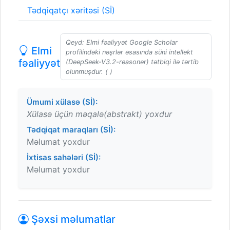
Tədqiqatçı xəritəsi (Sİ)
Qeyd: Elmi fəaliyyət Google Scholar
Elmi
profilindəki nəşrlər əsasında süni intellekt
fəaliyyət
(DeepSeek-V3.2-reasoner) tətbiqi ilə tərtib
olunmuşdur. ( )
Ümumi xülasə (Sİ):
Xülasə üçün məqalə(abstrakt) yoxdur
Tədqiqat maraqları (Sİ):
Məlumat yoxdur
İxtisas sahələri (Sİ):
Məlumat yoxdur
Şəxsi məlumatlar