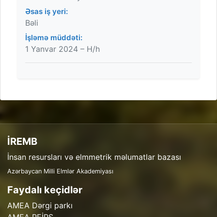
Əsas iş yeri:
Bəli
İşləmə müddəti:
1 Yanvar 2024 – H/h
İREMB
İnsan resursları və elmmetrik məlumatlar bazası
Azərbaycan Milli Elmlər Akademiyası
Faydalı keçidlər
AMEA Dərgi parkı