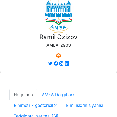
Ramil Əzizov
AMEA_2903
Haqqında
AMEA DərgiPark
Elmmetrik göstəricilər
Elmi işlərin siyahısı
Tədqiqatçı xəritəsi (Sİ)