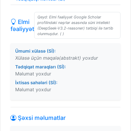
Qeyd: Elmi fəaliyyət Google Scholar
Elmi
profilindəki nəşrlər əsasında süni intellekt
fəaliyyət
(DeepSeek-V3.2-reasoner) tətbiqi ilə tərtib
olunmuşdur. ( )
Ümumi xülasə (Sİ):
Xülasə üçün məqalə(abstrakt) yoxdur
Tədqiqat maraqları (Sİ):
Məlumat yoxdur
İxtisas sahələri (Sİ):
Məlumat yoxdur
Şəxsi məlumatlar