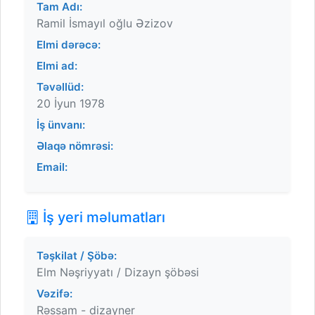
Tam Adı:
Ramil İsmayıl oğlu Əzizov
Elmi dərəcə:
Elmi ad:
Təvəllüd:
20 İyun 1978
İş ünvanı:
Əlaqə nömrəsi:
Email:
İş yeri məlumatları
Təşkilat / Şöbə:
Elm Nəşriyyatı / Dizayn şöbəsi
Vəzifə:
Rəssam - dizayner