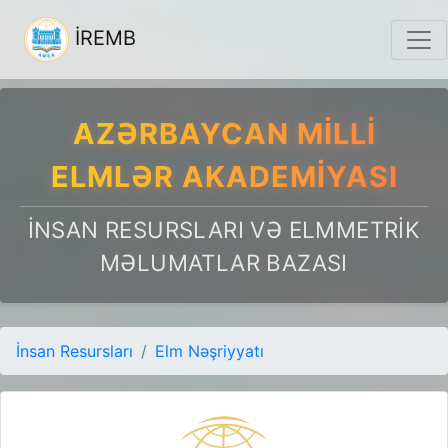
İREMB
AZƏRBAYCAN MILLI
ELMLƏR AKADEMIYASI
İNSAN RESURSLARI VƏ ELMMETRIK
MƏLUMATLAR BAZASI
İnsan Resursları
Elm Nəşriyyatı