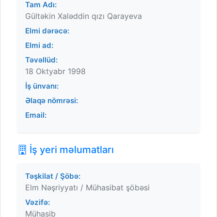
Tam Adı:
Gültəkin Xaləddin qızı Qarayeva
Elmi dərəcə:
Elmi ad:
Təvəllüd:
18 Oktyabr 1998
İş ünvanı:
Əlaqə nömrəsi:
Email:
İş yeri məlumatları
Təşkilat / Şöbə:
Elm Nəşriyyatı / Mühasibat şöbəsi
Vəzifə:
Mühasib