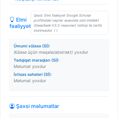
Qeyd: Elmi fəaliyyət Google Scholar
Elmi
profilindəki nəşrlər əsasında süni intellekt
fəaliyyət
(DeepSeek-V3.2-reasoner) tətbiqi ilə tərtib
olunmuşdur. ( )
Ümumi xülasə (Sİ):
Xülasə üçün məqalə(abstrakt) yoxdur
Tədqiqat maraqları (Sİ):
Məlumat yoxdur
İxtisas sahələri (Sİ):
Məlumat yoxdur
Şəxsi məlumatlar