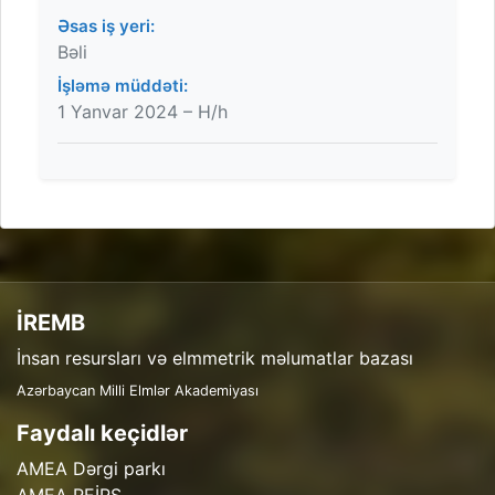
Əsas iş yeri:
Bəli
İşləmə müddəti:
1 Yanvar 2024 – H/h
İREMB
İnsan resursları və elmmetrik məlumatlar bazası
Azərbaycan Milli Elmlər Akademiyası
Faydalı keçidlər
AMEA Dərgi parkı