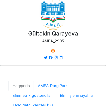
Gültəkin Qarayeva
AMEA_2905
Haqqında
AMEA DərgiPark
Elmmetrik göstəricilər
Elmi işlərin siyahısı
Tədqiqatçı xəritəsi (Sİ)