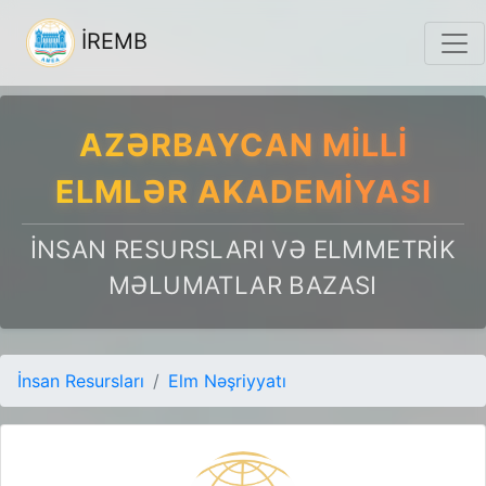
İREMB
AZƏRBAYCAN MILLI
ELMLƏR AKADEMIYASI
İNSAN RESURSLARI VƏ ELMMETRIK
MƏLUMATLAR BAZASI
İnsan Resursları
Elm Nəşriyyatı