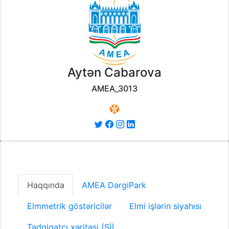
Aytən Cabarova
AMEA_3013
Haqqında
AMEA DərgiPark
Elmmetrik göstəricilər
Elmi işlərin siyahısı
Tədqiqatçı xəritəsi (Sİ)