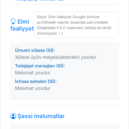
Qeyd: Elmi fəaliyyət Google Scholar
Elmi
profilindəki nəşrlər əsasında süni intellekt
fəaliyyət
(DeepSeek-V3.2-reasoner) tətbiqi ilə tərtib
olunmuşdur. ( )
Ümumi xülasə (Sİ):
Xülasə üçün məqalə(abstrakt) yoxdur
Tədqiqat maraqları (Sİ):
Məlumat yoxdur
İxtisas sahələri (Sİ):
Məlumat yoxdur
Şəxsi məlumatlar