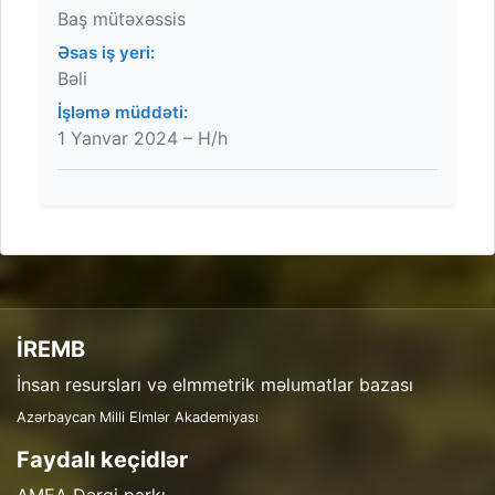
Baş mütəxəssis
Əsas iş yeri:
Bəli
İşləmə müddəti:
1 Yanvar 2024 – H/h
İREMB
İnsan resursları və elmmetrik məlumatlar bazası
Azərbaycan Milli Elmlər Akademiyası
Faydalı keçidlər