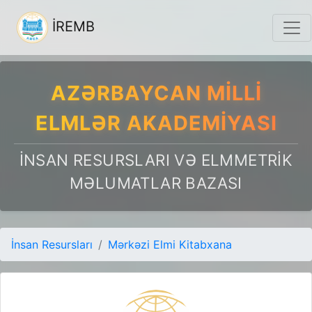
İREMB
AZƏRBAYCAN MILLI
ELMLƏR AKADEMIYASI
İNSAN RESURSLARI VƏ ELMMETRIK
MƏLUMATLAR BAZASI
İnsan Resursları
Mərkəzi Elmi Kitabxana