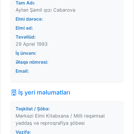
Tam Adı:
Aytən Şamil qızı Cabarova
Elmi dərəcə:
Elmi ad:
Təvəllüd:
29 Aprel 1993
İş ünvanı:
Əlaqə nömrəsi:
Email:
İş yeri məlumatları
Təşkilat / Şöbə:
Mərkəzi Elmi Kitabxana / Milli rəqəmsal
yaddaş və reproqrafiya şöbəsi
Vəzifə: