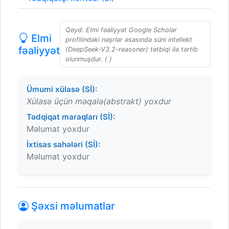
Qeyd: Elmi fəaliyyət Google Scholar
Elmi
profilindəki nəşrlər əsasında süni intellekt
fəaliyyət
(DeepSeek-V3.2-reasoner) tətbiqi ilə tərtib
olunmuşdur. ( )
Ümumi xülasə (Sİ):
Xülasə üçün məqalə(abstrakt) yoxdur
Tədqiqat maraqları (Sİ):
Məlumat yoxdur
İxtisas sahələri (Sİ):
Məlumat yoxdur
Şəxsi məlumatlar