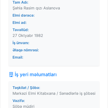
Tam Adı:
Şəhla Rasim qızı Aslanova
Elmi dərəcə:
Elmi ad:
Təvəllüd:
27 Oktyabr 1982
İş ünvanı:
Əlaqə nömrəsi:
Email:
İş yeri məlumatları
Təşkilat / Şöbə:
Mərkəzi Elmi Kitabxana / Sənədlərlə iş şöbəsi
Vəzifə:
Şöbə müdiri