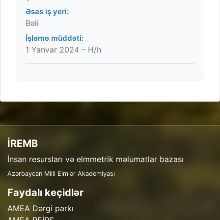
Əsas iş yeri:
Bəli
İşləmə müddəti:
1 Yanvar 2024 – H/h
İREMB
İnsan resursları və elmmetrik məlumatlar bazası
Azərbaycan Milli Elmlər Akademiyası
Faydalı keçidlər
AMEA Dərgi parkı