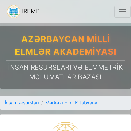
İREMB
AZƏRBAYCAN MILLI
ELMLƏR AKADEMIYASI
İNSAN RESURSLARI VƏ ELMMETRIK
MƏLUMATLAR BAZASI
İnsan Resursları
Mərkəzi Elmi Kitabxana