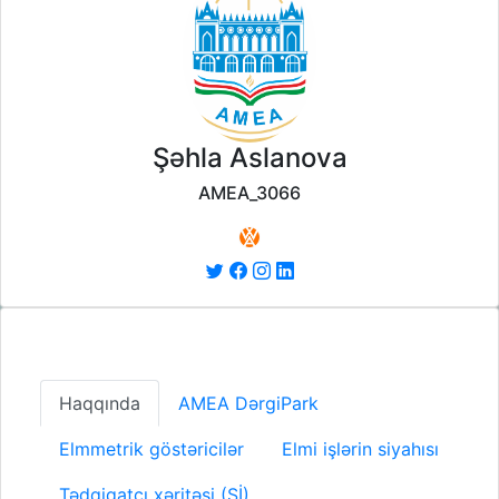
Şəhla Aslanova
AMEA_3066
Haqqında
AMEA DərgiPark
Elmmetrik göstəricilər
Elmi işlərin siyahısı
Tədqiqatçı xəritəsi (Sİ)