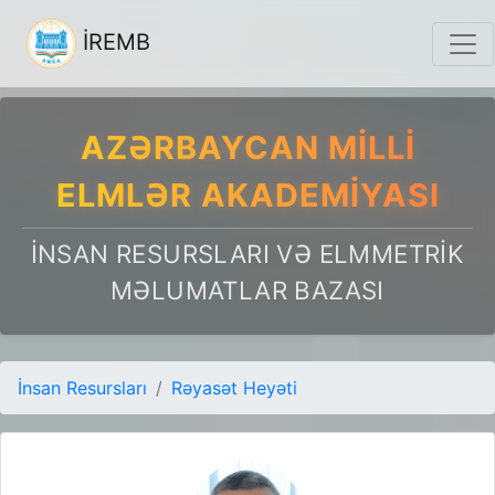
İREMB
AZƏRBAYCAN MILLI
ELMLƏR AKADEMIYASI
İNSAN RESURSLARI VƏ ELMMETRIK
MƏLUMATLAR BAZASI
İnsan Resursları
Rəyasət Heyəti