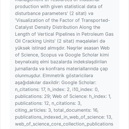
production with given statistical data of
disturbance parameters' (2 sitat) və
'Visualization of the Factor of Transported-
Catalyst Density Distribution Along the
Length of Vertical Pipelines in Petroleum Gas
Oil Cracking Units' (2 sitat) məqalələri də
yüksək istinad almışdır. Nəşrlər əsasən Web
of Science, Scopus və Google Scholar kimi
beynəlxalq elmi bazalarda indeksləşdirilən
jurnallarda və konfrans materiallarında çap
olunmuşdur. Elmmetrik göstəricilərə
aşağıdakılar daxildir: Google Scholar:
n_citations: 17, h_index: 2, i10_index: 0,
publications: 29; Web of Science: h_index: 1,
publications: 12, n_citations: 3,
citing_articles: 3, total_documents: 16,
publications_indexed_in_web_of_science: 13,
web_of_science_core_collection_publications