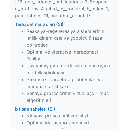
: 12, non_indexed_publications: 3; Scopus:
n_citations: 4, cited_by_count: 4, h_index: 1,
publications: 11, coauthor_count: 9.
Tədqiqat maraqları (Sİ):
Reaksiya-regenerasiya sistemlərinin
istilik dinamikası və çoxölçülü faza
portretləri
Optimal və vibrasiya idarəetməsi
üsulları
Paylanmış parametrli sistemlərin riyazi
modelləşdirilməsi
Stoxastik idarəetmə problemləri və
nümunə statistikası
Sənaye proseslərinin vizuallaşdırılması
alqoritmləri
İxtisas sahələri (Sİ):
Kimyəvi proses mühəndisliyi
Optimal idarəetmə sistemləri