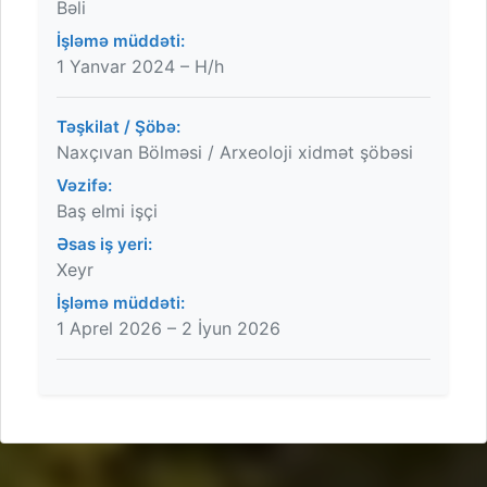
Bəli
İşləmə müddəti:
1 Yanvar 2024 – H/h
Təşkilat / Şöbə:
Naxçıvan Bölməsi / Arxeoloji xidmət şöbəsi
Vəzifə:
Baş elmi işçi
Əsas iş yeri:
Xeyr
İşləmə müddəti:
1 Aprel 2026 – 2 İyun 2026