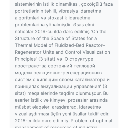
sistemlərinin istilik dinamikası, çoxölçülü faza
portretlərinin təhlili, vibrasiya idarəetmə
alqoritmləri və stoxastik idarəetmə
problemlərinə yönəlmişdir. Əsas elmi
nəticələr 2019-cu ildə dərc edilmiş 'On the
Structure of the Space of States for a
Thermal Model of Fluidized-Bed Reactor–
Regenerator Units and Control Visualization
Principles' (3 sitat) və 'О структуре
пространства состояний тепловой
модели реакционно-регенерационных
систем с кипящим слоем катализатора и
принципах визуализации управления' (3
sitat) məqalələrində təqdim olunmuşdur. Bu
əsərlər istilik və kimyəvi proseslər arasında
müsbət əlaqələri araşdıraraq, idarəetmə
vizuallaşdırması üçün yeni üsullar təklif edir.
2016-cı ildə dərc edilmiş 'Problem of optimal
management of resources of industrial