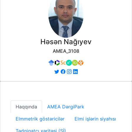
Həsən Nağıyev
AMEA_3108
Haqqında
AMEA DərgiPark
Elmmetrik göstəricilər
Elmi işlərin siyahısı
Tədqiqatçı xəritəsi (Sİ)