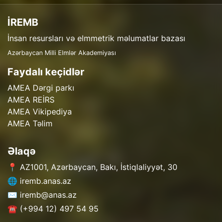
İREMB
İnsan resursları və elmmetrik məlumatlar bazası
Azərbaycan Milli Elmlər Akademiyası
Faydalı keçidlər
AMEA Dərgi parkı
AMEA REİRS
AMEA Vikipediya
AMEA Təlim
Əlaqə
📍 AZ1001, Azərbaycan, Bakı, İstiqlaliyyət, 30
🌐 iremb.anas.az
✉️ iremb@anas.az
☎️ (+994 12) 497 54 95