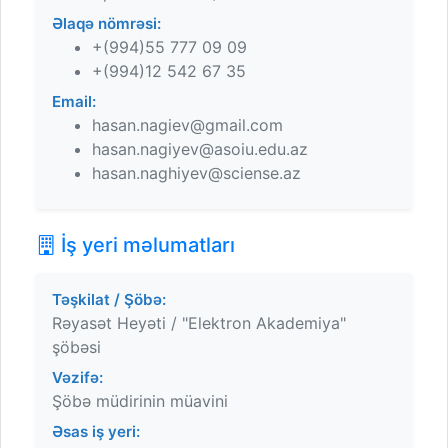
Əlaqə nömrəsi:
+(994)55 777 09 09
+(994)12 542 67 35
Email:
hasan.nagiev@gmail.com
hasan.nagiyev@asoiu.edu.az
hasan.naghiyev@sciense.az
İş yeri məlumatları
Təşkilat / Şöbə:
Rəyasət Heyəti / "Elektron Akademiya"
şöbəsi
Vəzifə:
Şöbə müdirinin müavini
Əsas iş yeri: