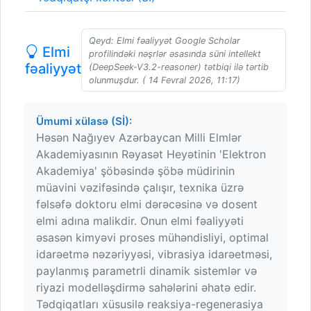
Qeyd: Elmi fəaliyyət Google Scholar
Elmi
profilindəki nəşrlər əsasında süni intellekt
fəaliyyət
(DeepSeek-V3.2-reasoner) tətbiqi ilə tərtib
olunmuşdur. ( 14 Fevral 2026, 11:17)
Ümumi xülasə (Sİ):
Həsən Nağıyev Azərbaycan Milli Elmlər
Akademiyasının Rəyasət Heyətinin 'Elektron
Akademiya' şöbəsində şöbə müdirinin
müavini vəzifəsində çalışır, texnika üzrə
fəlsəfə doktoru elmi dərəcəsinə və dosent
elmi adına malikdir. Onun elmi fəaliyyəti
əsasən kimyəvi proses mühəndisliyi, optimal
idarəetmə nəzəriyyəsi, vibrasiya idarəetməsi,
paylanmış parametrli dinamik sistemlər və
riyazi modelləşdirmə sahələrini əhatə edir.
Tədqiqatları xüsusilə reaksiya-regenerasiya