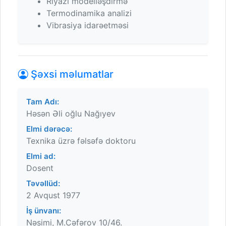
Riyazi modelləşdirmə
Termodinamika analizi
Vibrasiya idarəetməsi
Şəxsi məlumatlar
Tam Adı:
Həsən Əli oğlu Nağıyev
Elmi dərəcə:
Texnika üzrə fəlsəfə doktoru
Elmi ad:
Dosent
Təvəllüd:
2 Avqust 1977
İş ünvanı:
Nəsimi, M.Cəfərov 10/46.