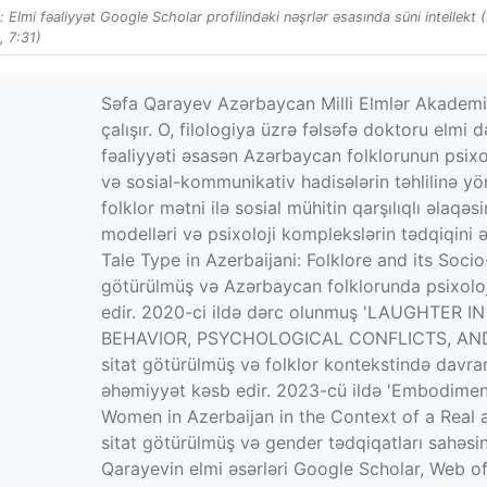
 Elmi fəaliyyət Google Scholar profilindəki nəşrlər əsasında süni intellekt 
 7:31)
Səfa Qarayev Azərbaycan Milli Elmlər Akademiy
çalışır. O, filologiya üzrə fəlsəfə doktoru elmi
fəaliyyəti əsasən Azərbaycan folklorunun psixos
və sosial-kommunikativ hadisələrin təhlilinə yö
folklor mətni ilə sosial mühitin qarşılıqlı əlaq
modelləri və psixoloji komplekslərin tədqiqini 
Tale Type in Azerbaijani: Folklore and its Socio
götürülmüş və Azərbaycan folklorunda psixoloji
edir. 2020-ci ildə dərc olunmuş 'LAUGHTER
BEHAVIOR, PSYCHOLOGICAL CONFLICTS, AND 
sitat götürülmüş və folklor kontekstində davra
əhəmiyyət kəsb edir. 2023-cü ildə 'Embodimen
Women in Azerbaijan in the Context of a Real a
sitat götürülmüş və gender tədqiqatları sahəs
Qarayevin elmi əsərləri Google Scholar, Web o