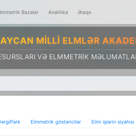
lmmetrik Bazalar
Analitika
Əlaqə
AYCAN MILLI ELMLƏR AKADE
ESURSLARI VƏ ELMMETRIK MƏLUMATLA
ərgiPark
Elmmetrik göstəricilər
Elmi işlərin siyahısı